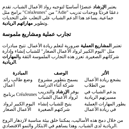
يعتبر
الإرشاد
عنصرًا أساسيًا لتوجيه رواد الأعمال الشباب. تقدم
برامج مثل "CréaJeunes" من "Adie" دعمًا فرديًا ووحدات تدريب
جماعية. يساعد هذا الدعم الشباب على التغلب على التحديات
.
وتطوير
مهاراتهم الريادية
تجارب عملية ومشاريع ملموسة
تعتبر
المشاريع العملية
ضرورية لتعلم ريادة الأعمال. تتيح مبادرات
مثل "اليوم الكبير لرواد الأعمال الصغار" للشباب إنشاء وإدارة
شركاتهم الصغيرة. تعزز هذه التجارب الملموسة الثقة و
المهارات
.
الريادية
الأثر
الوصف
المبادرة
يشجع ريادة الأعمال
يسمح بتطوير مشروع
وضع طالب رائد
بين الطلاب
شركة أثناء الدراسة
أعمال
يدعم الشباب في
يوفر
الإرشاد
والتدريب
برنامج CréaJeunes
مسيرتهم الريادية
لرواد الأعمال الشباب
يطور المهارات العملية
يتيح للشباب إنشاء
اليوم الكبير لرواد
في ريادة الأعمال
شركتهم الصغيرة
الأعمال الصغار
من خلال دمج هذه الأساليب، يمكننا خلق بيئة مناسبة لازدهار الروح
الريادية لدى الشباب. وهذا يساهم في الابتكار والنمو الاقتصادي.