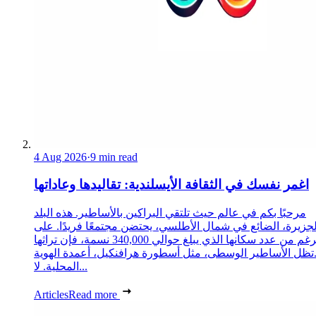
4 Aug 2026
·
9 min read
اغمر نفسك في الثقافة الأيسلندية: تقاليدها وعاداتها
مرحبًا بكم في عالم حيث تلتقي البراكين بالأساطير. هذه البلد
لجزيرة، الضائع في شمال الأطلسي، يحتضن مجتمعًا فريدًا. على
الرغم من عدد سكانها الذي يبلغ حوالي 340,000 نسمة، فإن تراثها
تظل الأساطير الوسطى، مثل أسطورة هرافنكيل، أعمدة الهوية
المحلية. لا...
Articles
Read more