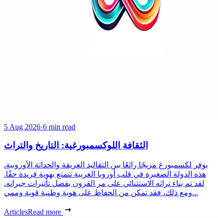
5 Aug 2026
·
6 min read
الثقافة اللوكسمبورغية: التاريخ والتراث
يوفر لكسمبورغ مزيجًا رائعًا بين التقاليد العريقة والحداثة الأوروبية.
هذه الدولة الصغيرة في قلب أوروبا الغربية تتمتع بهوية فريدة حقًا.
لقد تم بناء تراثه الاستثنائي على مر القرون بفضل تأثيرات جيرانه.
ومع ذلك، فقد تمكن من الحفاظ على هوية وطنية قوية وممي...
Articles
Read more