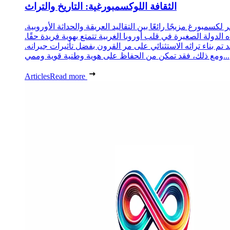
الثقافة اللوكسمبورغية: التاريخ والتراث
 لكسمبورغ مزيجًا رائعًا بين التقاليد العريقة والحداثة الأوروبية.
 الدولة الصغيرة في قلب أوروبا الغربية تتمتع بهوية فريدة حقًا.
د تم بناء تراثه الاستثنائي على مر القرون بفضل تأثيرات جيرانه.
ومع ذلك، فقد تمكن من الحفاظ على هوية وطنية قوية وممي...
Articles
Read more