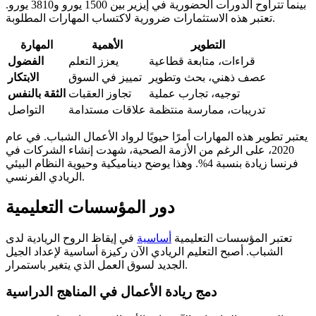
بينما تتراوح الدورات الحضورية في إيزير بين 1500 يورو و3810 يورو.
تعتبر هذه الاستثمارات ضرورية لاكتساب المهارات المطلوبة.
التطوير
الأهمية
المهارة
قراءات، متابعة قطاعية
يعزز التعلم
الفضول
عصف ذهني، بحث وتطوير
تمييز في السوق
الابتكار
توجيه، تجارب عملية
تجاوز العقبات
الثقة بالنفس
تدريبات، ممارسة منتظمة
علاقات مستدامة
التواصل
يعتبر تطوير هذه المهارات أمرًا حيويًا لرواد الأعمال الشباب. في عام
2020، على الرغم من الأزمة الصحية، شهدت إنشاء الشركات في
فرنسا زيادة بنسبة 4%. وهذا يوضح ديناميكية وحيوية النظام البيئي
الريادي الفرنسي.
دور المؤسسات التعليمية
تعتبر المؤسسات التعليمية
أساسية
في إيقاظ الروح الريادية لدى
الشباب. أصبح التعليم الريادي الآن ركيزة أساسية لإعداد الجيل
الجديد لسوق العمل الذي يتغير باستمرار.
دمج ريادة الأعمال في المناهج الدراسية