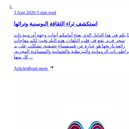
3 Aug 2026
·
5 min read
استكشف ثراء الثقافة البوسنية وتراثها
ا بكم في هذا الدليل الذي يفتح أمامكم أبواب وجهة أوروبية ذات
سحر فريد. تقع في قلب البلقان، هذه البلد تخبئ لكم مفاجآت
رائعة.تاريخها هو عبارة عن فسيفساء حقيقية، تشكلت على يد
براطوريات الرومانية والبيزنطية والعثمانية والنمساوية المجرية.
كل منها ...
Articles
Read more