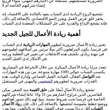
الضرورية لمستقبلهم، مستقلة عن اختيارهم المهني، سواء قرروا
إنشاء شركتهم الخاصة أم لا.
تشجيع الروح الريادية لدى الشباب يعود بالفائدة على الاقتصاد. إنه
يحفز خلق فرص العمل ويعزز النمو الاقتصادي. بالإضافة إلى ذلك،
فإنه يشجع الإبداع والقدرة على حل المشكلات المعقدة لدى الشباب.
أهمية ريادة الأعمال للجيل الجديد
تعتبر ريادة الأعمال ضرورية لتطوير
المهارات الريادية
لدى الشباب.
في فرنسا، يكون المراهقون أكثر ميلًا مرتين من أسلافهم لطموحهم
في مهنة ريادي. تكشف هذه الاتجاهات عن تغيير في العقلية ورغبة
في الابتكار لدى الجيل الجديد.
تتعدد مزايا ريادة الأعمال المبكرة. من خلال الانخراط في المشاريع،
يكتسب الشباب حوالي 1000 مهارة متنوعة. من بين هذه المهارات،
نجد
التواصل
الفعال، القيادة، العمل الجماعي وإدارة الوقت. هذه
والمهني في المستقبل.
القدرات ضرورية لتطويرهم
الشخصي
تشجع ريادة الأعمال أيضًا على
خلق القيمة
منذ الصغر. يمكن
للقاصرين الذين تتراوح أعمارهم بين 16 و18 عامًا إنشاء شركاتهم
الخاصة في فرنسا تحت شروط معينة. يتيح لهم ذلك تصور أهدافهم
ووضع خطط ملموسة لتحقيقها. بالإضافة إلى ذلك، فإن
رواد الأعمال
الشباب
أقل ترددًا بسبب خوف الفشل مقارنة بالبالغين، مما يعزز