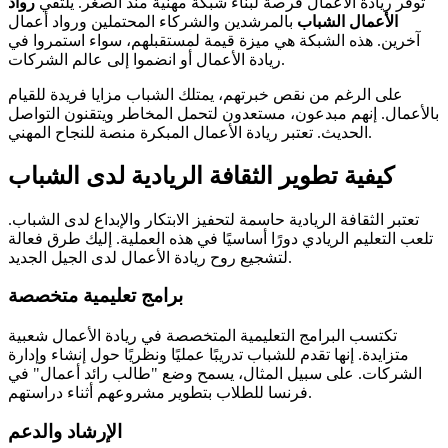
توفر ريادة الأعمال فرصة لبناء شبكة مهنية منذ الصغر. يلتقي
رواد
الأعمال الشباب
بالمرشدين والشركاء المحتملين ورواد أعمال
آخرين. هذه الشبكة هي ميزة قيمة لمستقبلهم، سواء استمروا في
ريادة الأعمال أو انضموا إلى عالم الشركات.
على الرغم من نقص خبرتهم، يمتلك الشباب مزايا فريدة للقيام
بالأعمال. إنهم مبدعون، مستعدون لتحمل المخاطر ويتقنون التواصل
الحديث. تعتبر ريادة الأعمال المبكرة منصة للنجاح المهني.
كيفية تطوير الثقافة الريادية لدى الشباب
تعتبر الثقافة الريادية حاسمة لتحفيز الابتكار والإبداع لدى الشباب.
تلعب التعليم الريادي دورًا أساسيًا في هذه العملية. إليك طرق فعالة
لتشجيع روح ريادة الأعمال لدى الجيل الجديد.
برامج تعليمية متخصصة
تكتسب البرامج التعليمية المتخصصة في ريادة الأعمال شعبية
متزايدة. إنها تقدم للشباب تدريبًا عمليًا ونظريًا حول إنشاء وإدارة
الشركات. على سبيل المثال، يسمح وضع "طالب رائد أعمال" في
فرنسا للطلاب بتطوير مشروعهم أثناء دراستهم.
الإرشاد والدعم