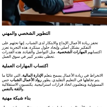
التطوير الشخصي والمهني
تحفز ريادة الأعمال الإبداع والابتكار لدى الشباب. إنها تحثهم على
التفكير بشكل أصلي وإيجاد حلول مبتكرة. هذه التجربة تعزز
اكتسابهم
المهارات الشخصية
، مثل التواصل والقيادة. هذه القدرات
تحظى بتقدير كبير في سوق العمل.
اكتساب المهارات العملية
الانخراط في ريادة الأعمال يسمح بتعلم
الإدارة المالية
، التي غالبًا ما
يتم تجاهلها في التعليم التقليدي. يطور
رواد الأعمال الشباب
حس
المسؤولية ويتعلمون اتخاذ قرارات استراتيجية. يكتسبون الاستقلالية
.
و
الثقة بالنفس
بناء شبكة مهنية