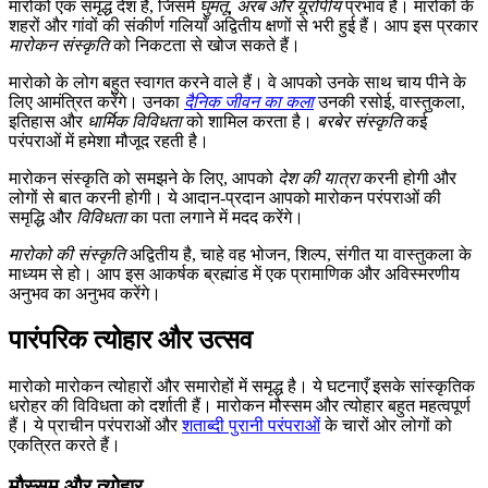
मारोको एक समृद्ध देश है, जिसमें
घुमंतू, अरब और यूरोपीय
प्रभाव हैं। मारोको के
शहरों और गांवों की संकीर्ण गलियाँ अद्वितीय क्षणों से भरी हुई हैं। आप इस प्रकार
मारोकन संस्कृति
को निकटता से खोज सकते हैं।
मारोको के लोग बहुत स्वागत करने वाले हैं। वे आपको उनके साथ चाय पीने के
लिए आमंत्रित करेंगे। उनका
दैनिक जीवन का कला
उनकी रसोई, वास्तुकला,
इतिहास और
धार्मिक विविधता
को शामिल करता है।
बरबेर संस्कृति
कई
परंपराओं में हमेशा मौजूद रहती है।
मारोकन संस्कृति को समझने के लिए, आपको
देश की यात्रा
करनी होगी और
लोगों से बात करनी होगी। ये आदान-प्रदान आपको मारोकन परंपराओं की
समृद्धि और
विविधता
का पता लगाने में मदद करेंगे।
मारोको की संस्कृति
अद्वितीय है, चाहे वह भोजन, शिल्प, संगीत या वास्तुकला के
माध्यम से हो। आप इस आकर्षक ब्रह्मांड में एक प्रामाणिक और अविस्मरणीय
अनुभव का अनुभव करेंगे।
पारंपरिक त्योहार और उत्सव
मारोको मारोकन त्योहारों और समारोहों में समृद्ध है। ये घटनाएँ इसके सांस्कृतिक
धरोहर की विविधता को दर्शाती हैं। मारोकन मौस्सम और त्योहार बहुत महत्वपूर्ण
हैं। ये प्राचीन परंपराओं और
शताब्दी पुरानी परंपराओं
के चारों ओर लोगों को
एकत्रित करते हैं।
मौस्सम और त्योहार