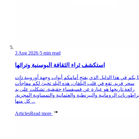
3 Aug 2026
·
5 min read
استكشف ثراء الثقافة البوسنية وتراثها
ا بكم في هذا الدليل الذي يفتح أمامكم أبواب وجهة أوروبية ذات
سحر فريد. تقع في قلب البلقان، هذه البلد تخبئ لكم مفاجآت
رائعة.تاريخها هو عبارة عن فسيفساء حقيقية، تشكلت على يد
مبراطوريات الرومانية والبيزنطية والعثمانية والنمساوية المجرية
كل منها ...
Articles
Read more