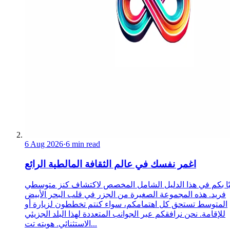
6 Aug 2026
·
6 min read
اغمر نفسك في عالم الثقافة المالطية الرائع
ًا بكم في هذا الدليل الشامل المخصص لاكتشاف كنز متوسطي
فريد. هذه المجموعة الصغيرة من الجزر في قلب البحر الأبيض
المتوسط تستحق كل اهتمامكم، سواء كنتم تخططون لزيارة أو
للإقامة. نحن نرافقكم عبر الجوانب المتعددة لهذا البلد الجزيئي
الاستثنائي. هويته تت...