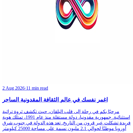
2 Aug 2026
·
11 min read
اغمر نفسك في عالم الثقافة المقدونية الساحر
مرحبًا بكم في رحلة إلى قلب البلقان، حيث تكشف ثروة تراثية
استثنائية. جمهورية مقدونيا، دولة مستقلة منذ عام 1991، تمتلك هوية
فريدة تشكلت عبر قرون من التاريخ. تعد هذه الدولة في جنوب شرق
أوروبا موطنًا لحوالي 2.1 مليون نسمة على مساحة 25000 كيلومتر