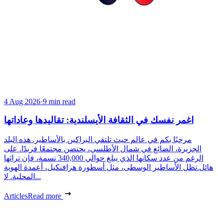
4 Aug 2026
·
9 min read
اغمر نفسك في الثقافة الأيسلندية: تقاليدها وعاداتها
مرحبًا بكم في عالم حيث تلتقي البراكين بالأساطير. هذه البلد
الجزيرة، الضائع في شمال الأطلسي، يحتضن مجتمعًا فريدًا. على
الرغم من عدد سكانها الذي يبلغ حوالي 340,000 نسمة، فإن تراثها
هائل.تظل الأساطير الوسطى، مثل أسطورة هرافنكيل، أعمدة الهوية
المحلية. لا...
Articles
Read more