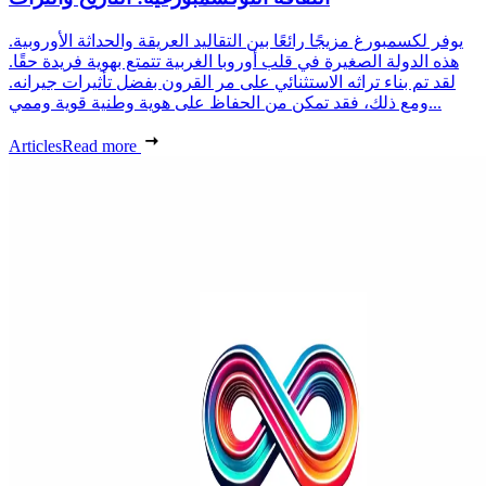
يوفر لكسمبورغ مزيجًا رائعًا بين التقاليد العريقة والحداثة الأوروبية.
هذه الدولة الصغيرة في قلب أوروبا الغربية تتمتع بهوية فريدة حقًا.
لقد تم بناء تراثه الاستثنائي على مر القرون بفضل تأثيرات جيرانه.
ومع ذلك، فقد تمكن من الحفاظ على هوية وطنية قوية وممي...
Articles
Read more