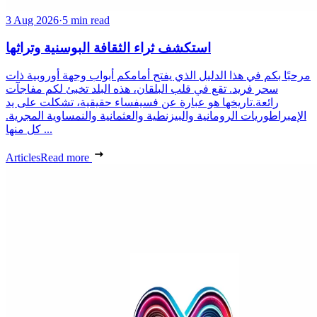
3 Aug 2026
·
5 min read
استكشف ثراء الثقافة البوسنية وتراثها
مرحبًا بكم في هذا الدليل الذي يفتح أمامكم أبواب وجهة أوروبية ذات
سحر فريد. تقع في قلب البلقان، هذه البلد تخبئ لكم مفاجآت
رائعة.تاريخها هو عبارة عن فسيفساء حقيقية، تشكلت على يد
الإمبراطوريات الرومانية والبيزنطية والعثمانية والنمساوية المجرية.
كل منها ...
Articles
Read more