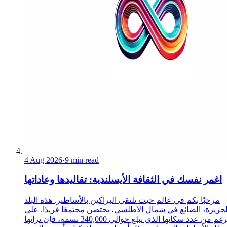
4 Aug 2026
·
9 min read
اغمر نفسك في الثقافة الأيسلندية: تقاليدها وعاداتها
مرحبًا بكم في عالم حيث تلتقي البراكين بالأساطير. هذه البلد
لجزيرة، الضائع في شمال الأطلسي، يحتضن مجتمعًا فريدًا. على
الرغم من عدد سكانها الذي يبلغ حوالي 340,000 نسمة، فإن تراثها