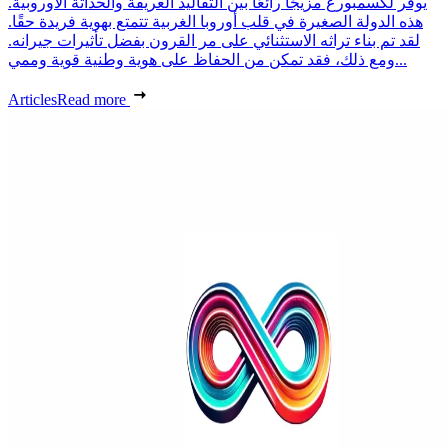
يوفر لكسمبورغ مزيجًا رائعًا بين التقاليد العريقة والحداثة الأوروبية.
هذه الدولة الصغيرة في قلب أوروبا الغربية تتمتع بهوية فريدة حقًا.
لقد تم بناء تراثه الاستثنائي على مر القرون بفضل تأثيرات جيرانه.
ومع ذلك، فقد تمكن من الحفاظ على هوية وطنية قوية وممي...
Articles
Read more