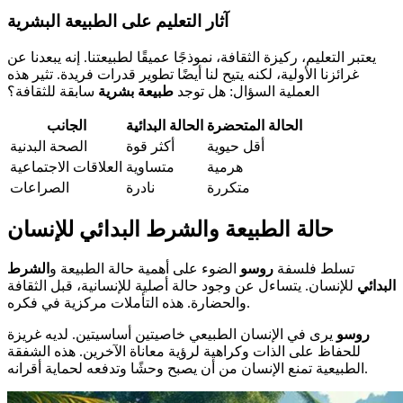
آثار التعليم على الطبيعة البشرية
يعتبر التعليم، ركيزة الثقافة، نموذجًا عميقًا لطبيعتنا. إنه يبعدنا عن
غرائزنا الأولية، لكنه يتيح لنا أيضًا تطوير قدرات فريدة. تثير هذه
العملية السؤال: هل توجد
طبيعة بشرية
سابقة للثقافة؟
الحالة المتحضرة
الحالة البدائية
الجانب
أقل حيوية
أكثر قوة
الصحة البدنية
هرمية
متساوية
العلاقات الاجتماعية
متكررة
نادرة
الصراعات
حالة الطبيعة والشرط البدائي للإنسان
تسلط فلسفة
روسو
الضوء على أهمية حالة الطبيعة و
الشرط
البدائي
للإنسان. يتساءل عن وجود حالة أصلية للإنسانية، قبل الثقافة
والحضارة. هذه التأملات مركزية في فكره.
روسو
يرى في الإنسان الطبيعي خاصيتين أساسيتين. لديه غريزة
للحفاظ على الذات وكراهية لرؤية معاناة الآخرين. هذه الشفقة
الطبيعية تمنع الإنسان من أن يصبح وحشًا وتدفعه لحماية أقرانه.