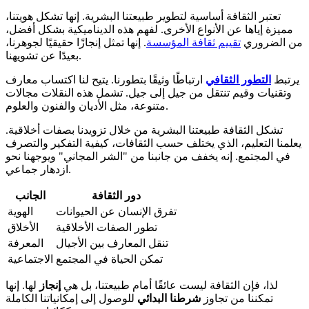
تعتبر الثقافة أساسية لتطوير طبيعتنا البشرية. إنها تشكل هويتنا،
مميزة إياها عن الأنواع الأخرى. لفهم هذه الديناميكية بشكل أفضل،
من الضروري
تقييم ثقافة المؤسسة
. إنها تمثل إنجازًا حقيقيًا لجوهرنا،
بعيدًا عن تشويهنا.
يرتبط
التطور الثقافي
ارتباطًا وثيقًا بتطورنا. يتيح لنا اكتساب معارف
وتقنيات وقيم تنتقل من جيل إلى جيل. تشمل هذه النقلات مجالات
متنوعة، مثل الأديان والفنون والعلوم.
تشكل الثقافة طبيعتنا البشرية من خلال تزويدنا بصفات أخلاقية.
يعلمنا التعليم، الذي يختلف حسب الثقافات، كيفية التفكير والتصرف
في المجتمع. إنه يخفف من جانبنا من "الشر المجاني" ويوجهنا نحو
ازدهار جماعي.
دور الثقافة
الجانب
تفرق الإنسان عن الحيوانات
الهوية
تطور الصفات الأخلاقية
الأخلاق
تنقل المعارف بين الأجيال
المعرفة
تمكن الحياة في المجتمع
الاجتماعية
لذا، فإن الثقافة ليست عائقًا أمام طبيعتنا، بل هي
إنجاز
لها. إنها
تمكننا من تجاوز
شرطنا البدائي
للوصول إلى إمكانياتنا الكاملة