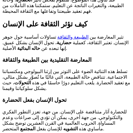
الطبيعة، والتغيرات الناتجة عن التعليم. ستمكننا هذه التأملات من
فهم تعقيد طبيعتنا وتفاعلها مع الثقافة المحيطة.
كيف تؤثر الثقافة على الإنسان
تثير المعارضة بين
الطبيعة والثقافة
تساؤلات أساسية حول جوهر
الإنسان. تعتبر الثقافة، كعملية
حضارية
، تحول الإنسان بشكل عميق.
الأصلية.
إنها تبعده عن
حاله البدائية
المعارضة التقليدية بين الطبيعة والثقافة
تسلط هذه الثنائية الضوء على التوتر بين إرثنا البيولوجي ومكتسباتنا
الاجتماعية. تتناقض حالة الطبيعة، التي غالبًا ما تُصوَّر بشكل مثالي،
مع تعقيد الحضارة. يلعب التعليم دورًا حاسمًا في هذه
التحولات
، حيث
يشكل سلوكياتنا وقيمنا.
تحول الإنسان بفعل الحضارة
للحضارة آثار متناقضة على الإنسان. من جهة، تعزز التطور الفكري
والتكنولوجي. من جهة أخرى، يمكن أن تؤدي إلى صراعات وعدم
المساواة. الحروب العالمية في القرن العشرين توضح بشكل
المتحضر.
مأساوي هذه
التشويه
للإنسان بفعل
المجتمع