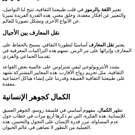
تعتبر
اللغة
و
الرموز
في قلب طبيعتنا الثقافية. تتيح لنا التواصل،
والتعبير عن أفكار معقدة، وخلق معنى. هذه القدرة الفريدة تميزنا
عن الأنواع الأخرى وتشكل تصورنا للعالم.
نقل المعارف بين الأجيال
يعتبر
نقل المعارف
أساسيًا لتطورنا الثقافي. يسمح بالحفاظ على
المعارف وإثرائها على مر الزمن. تسهم هذه التراكمات المعرفية في
تقدمنا الجماعي والفردي.
يشدد الأنثروبولوجي ليفي شتراوس على عالمية بعض القواعد
الثقافية، مثل تحريم زواج الأقارب. هذه المعايير المشتركة تشهد
على طبيعتنا الثقافية العميقة وقدرتنا على إنشاء هياكل اجتماعية
معقدة.
الكمال كجوهر الإنسانية
تظهر
الكمال
، مفهوم أساسي في فلسفة روسو، الجوهر العميق
للإنسانية. هذه الفكرة، التي تم ذكرها أربع مرات في خطاب حول
عدم المساواة، تبرز قدرة الإنسان على التحول والتحسن. هذه
العملية من التطور لا تضاهى في عالم الحيوان.