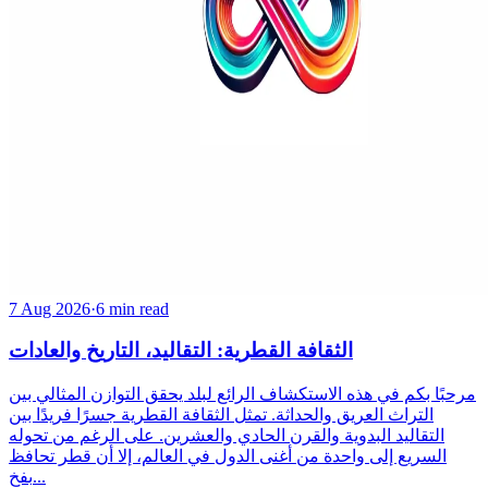
7 Aug 2026
·
6 min read
الثقافة القطرية: التقاليد، التاريخ والعادات
مرحبًا بكم في هذه الاستكشاف الرائع لبلد يحقق التوازن المثالي بين
التراث العريق والحداثة. تمثل الثقافة القطرية جسرًا فريدًا بين
التقاليد البدوية والقرن الحادي والعشرين. على الرغم من تحوله
السريع إلى واحدة من أغنى الدول في العالم، إلا أن قطر تحافظ
بفخ...