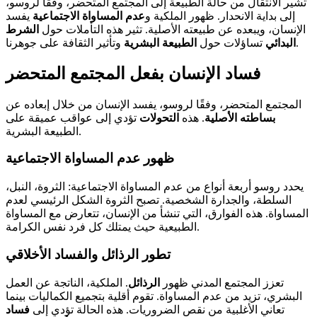
تشير الانتقال من حالة الطبيعة إلى المجتمع المتحضر، وفقًا لروسو،
إلى بداية الانحدار. ظهور الملكية و
عدم المساواة الاجتماعية
يفسد
الإنسان، ويبعده عن طبيعته الأصلية. تثير هذه التأملات حول
الشرط
وتأثير الثقافة على جوهرنا.
البدائي
تساؤلات حول
الطبيعة البشرية
فساد الإنسان بفعل المجتمع المتحضر
المجتمع المتحضر، وفقًا لروسو، يفسد الإنسان من خلال إبعاده عن
بساطته الأصلية
. هذه
التحولات
تؤدي إلى عواقب عميقة على
الطبيعة البشرية.
ظهور عدم المساواة الاجتماعية
يحدد روسو أربعة أنواع من عدم المساواة الاجتماعية: الثروة، النبل،
السلطة، والجدارة الشخصية. تصبح الثروة الشكل الرئيسي لعدم
المساواة. هذه الفوارق، التي تنشأ من الإنسان، تتعارض مع المساواة
الطبيعية حيث يمتلك كل فرد نفس الكرامة.
تطور الرذائل والفساد الأخلاقي
تعزز المجتمع المدني ظهور
الرذائل
. الملكية، الناتجة عن العمل
البشري، تزيد من عدم المساواة. تقوم أقلية بتجميع الكماليات بينما
تعاني الأغلبية من نقص الضروريات. هذه الحالة تؤدي إلى
فساد