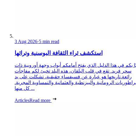
3 Aug 2026
·
5 min read
استكشف ثراء الثقافة البوسنية وتراثها
ا بكم في هذا الدليل الذي يفتح أمامكم أبواب وجهة أوروبية ذات
سحر فريد. تقع في قلب البلقان، هذه البلد تخبئ لكم مفاجآت
رائعة.تاريخها هو عبارة عن فسيفساء حقيقية، تشكلت على يد
براطوريات الرومانية والبيزنطية والعثمانية والنمساوية المجرية.
كل منها ...
Articles
Read more