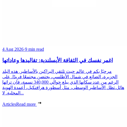
4 Aug 2026
·
9 min read
اغمر نفسك في الثقافة الأيسلندية: تقاليدها وعاداتها
مرحبًا بكم في عالم حيث تلتقي البراكين بالأساطير. هذه البلد
الجزيرة، الضائع في شمال الأطلسي، يحتضن مجتمعًا فريدًا. على
الرغم من عدد سكانها الذي يبلغ حوالي 340,000 نسمة، فإن تراثها
هائل.تظل الأساطير الوسطى، مثل أسطورة هرافنكيل، أعمدة الهوية
المحلية. لا...
Articles
Read more