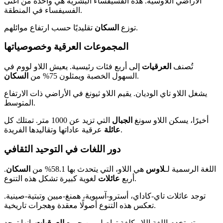
الأراضي اللاوسية. هذه الفسيفساء البشرية هي واحدة من أغنى
الفسيفساء في المنطقة.
تقليديًا حسب ارتفاع موائلهم.
توزع
السكان
المجموعات العرقية وخصوصياتها
تُصنف
العرقيات
إلى أربع فئات رئيسية. يعيش اللاو لووم في
.
السهول الخصبة ويمثلون 75% من
السكان
يشغل اللاو تاي الوديان. يقيم اللاو ثيونغ في الأراضي ذات الارتفاع
المتوسط.
أخيرًا، يسكن اللاو سونغ
الجبال
التي تزيد عن 1000 متر. تمتلك كل
عرقية عاداتها وتقاليدها الفريدة.
عائلة
دور اللغات في التوحيد الثقافي
اللغة الرسمية لـ
لاوس
هي اللاو، التي يتحدث بها 58.1% من
السكان
.
لغوية كبيرة تشكل هذه التنوع.
أربع
عائلات
توجد عائلات تاي-كاداي، أسترو-آسيوية، همنغ-ميين وتبتية-صينية.
تعكس هذه التنوع أصولًا معقدة وهجرات تاريخية.
تستخدم اللغة اللاو كلغة تواصل بين جميع
العرقيات
. إنها توحد