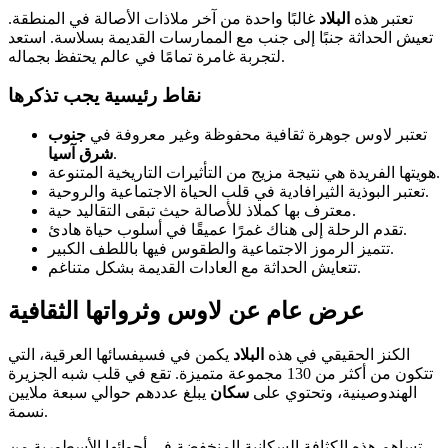
تعتبر هذه
البلاد
غالبًا واحدة من آخر ملاذات الأصالة في المنطقة.
تعيش الحداثة جنبًا إلى جنب مع الممارسات القديمة بسلاسة. استعد
لتجربة غامرة تمامًا في عالم يحتفظ بجماله.
نقاط رئيسية يجب تذكرها
تعتبر لاوس جوهرة ثقافية محفوظة وغير معروفة في
جنوب
.
شرق آسيا
هويتها الفريدة هي نتيجة مزيج من التأثيرات التاريخية المتنوعة.
تعتبر البوذية الثيرافادية في قلب الحياة الاجتماعية والروحية.
معترف بها كملاذ للأصالة حيث تبقى التقاليد حية.
تقدم الرحلة إلى هناك غمرًا عميقًا في أسلوب حياة هادئ.
تتميز الرموز الاجتماعية والطقوس فيها باللطف الكبير.
تتعايش الحداثة مع العادات القديمة بشكل متناغم.
عرض عام عن لاوس وثرواتها الثقافية
الكنز الحقيقي في هذه
البلاد
يكمن في فسيفسائها العرقية، التي
تتكون من أكثر من 130 مجموعة متميزة. تقع في قلب شبه الجزيرة
الهندوصينية، وتحتوي على
سكان
يبلغ عددهم حوالي سبعة ملايين
نسمة.
تساهم هذه الكثافة السكانية المنخفضة في أجوائها الأسطورية من