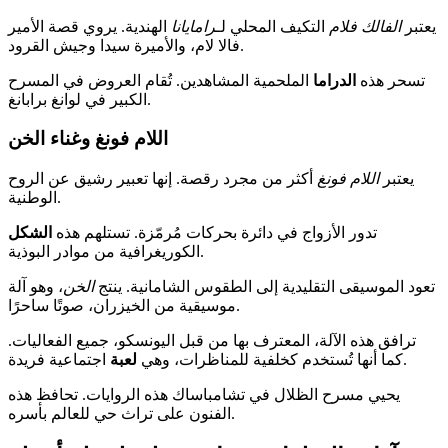
يعتبر
الفالك فلام
التكيف المحلي لـ
رامايانا
الهندية. يروي قصة الأمير
فالا لام، والأميرة سيدا وجيش القرود.
تسحر هذه
الدراما
الملحمية المشاهدين. تُقام العروض في المسرح
الكبير في لوانغ برابانغ.
اللام فونغ وغناء الخن
يعتبر
اللام فونغ
أكثر من مجرد رقصة. إنها تعبير رشيق عن الروح
الوطنية.
تدور الأزواج في دائرة بحركات مُرمّزة. تستلهم هذه
الشكل
الكوريغرافية من موادر البوذية.
تعود الموسيقى التقليدية إلى الطقوس الشامانية. ينتج
الخن
، وهو آلة
موسيقية من الخيزران، صوتًا ساحرًا.
ترافق هذه الآلة، المعترف بها من قبل اليونسكو، جميع الفعاليات.
اجتماعية فريدة.
كما أنها تُستخدم كخلفية للمناظرات، وهي
لعبة
يحيي مسرح الظلال في تشامباساك هذه الروايات. تحافظ هذه
الفنون على تراث حي للعالم بأسره.