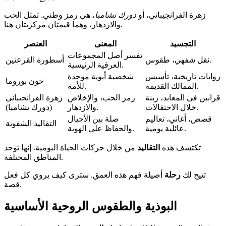
زهرة الفرانجيباني، أو
دورك تشامبا
، هي رمز وطني. تمثل الحب
والازدهار، وهما قيمتان مركزيتان هنا.
التجسيد
المعنى
العنصر
تفسر أصل المجموعات
نقل شفهي، طقوس.
أسطورة القرعتين
العرقية الرئيسية.
روايات تاريخية، تأسيس
شخصية أبوية موحدة
خون بوروما
الممالك القديمة.
للأمة.
قرابين في المعابد، زينة
رمز الحب، والإخلاص
زهرة الفرانجيباني
خلال الاحتفالات.
والازدهار.
(دورك تشامبا)
قصص، أغاني، تعاليم
صلة بين الأجيال
التقاليد الشفوية
عائلية يومية.
والحفاظ على الهوية.
تكتشف هذه
التقاليد
من خلال حركات الحياة اليومية. إنها توحد
المناطق المختلفة.
تتيح لك
رحلة
أصيلة فهم هذه العمق. سترى كيف يروي كل فعل
قصة.
البوذية والطقوس الروحية الأساسية