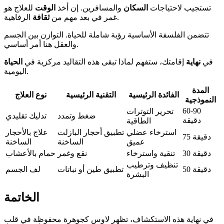
تستجيب لاحتياجات
السكان
والمسافرين. إن أخذ
الوقت
للعلاج هو
الرفاهية.
غمر في بعد مهم من
ثقافة
تتضمن الفلسفة الأساسية رؤية شاملة للحياة. التوازن بين الجسم
والعقل هنا أمر أساسي.
في
نهاية
إقامتك، ستفهم لماذا تبقى هذه التقاليد مركزية في
الحياة
اليومية.
المدة
الفائدة الرئيسية
التقنية الرئيسية
نوع العلاج
النموذجية
60-90
تحرير التوترات
ضغط وتمدد
تدليك تقليدي
دقيقة
الطاقية
استرخاء عضلي
تطبيق أحجار البازلت
علاج بالأحجار
75 دقيقة
عميق
الساخنة
الساخنة
30 دقيقة
تنقية واسترخاء
نقع وغمر
حمام بالأعشاب
تنظيف وترطيب
50 دقيقة
تطبيق طين أو نباتات
لف الجسم
البشرة
الخاتمة
في نهاية هذه الاستكشاف، تظهر لاوس كجوهرة محفوظة في قلب