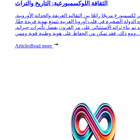
الثقافة اللوكسمبورغية: التاريخ والتراث
 لكسمبورغ مزيجًا رائعًا بين التقاليد العريقة والحداثة الأوروبية.
 الدولة الصغيرة في قلب أوروبا الغربية تتمتع بهوية فريدة حقًا.
د تم بناء تراثه الاستثنائي على مر القرون بفضل تأثيرات جيرانه.
ومع ذلك، فقد تمكن من الحفاظ على هوية وطنية قوية وممي...
Articles
Read more