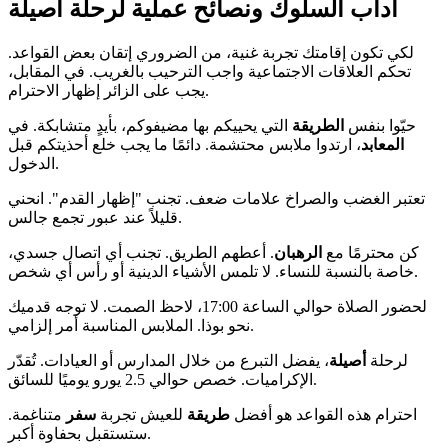
آداب السلوك ونصائح عملية لرحلة أصيلة
لكي تكون إقامتك تجربة غنية، من الضروري إتقان بعض القواعد.
تحكم العلاقات الاجتماعية واجب الترحيب بالغريب. في المقابل،
يجب على الزائر إظهار الاحترام.
حيّوا بنفس
الطريقة
التي يحييكم بها مضيفوكم، بأيدٍ متشابكة. في
المعابد
، ارتدوا ملابس محتشمة. دائمًا ما يجب خلع أحذيتكم قبل
الدخول.
تعتبر الغضب والصراخ علامات ضعف. تجنب "إظهار القدم". انحني
قليلاً عند عبور تجمع جالس.
كن محترمًا مع
الرهبان
. أعطهم الطريق. تجنب أي اتصال جسدي،
خاصة بالنسبة للنساء. لا تلمس الأشياء الدينية أو رأس أي شخص.
لحضور الصلاة حوالي الساعة 17:00، لاحظ الصمت. لا توجه قدميك
نحو بوذا. الملابس المناسبة أمر إلزامي.
لرحلة
أصيلة
، يفضل التبرع من خلال المدارس أو العيادات. تُقدّر
الإكراميات. خصص حوالي 2.5 يورو يوميًا للسائق.
احترام هذه القواعد هو أفضل
طريقة
للعيش تجربة
سفر
متناغمة.
ستستقبل بحفاوة أكبر.