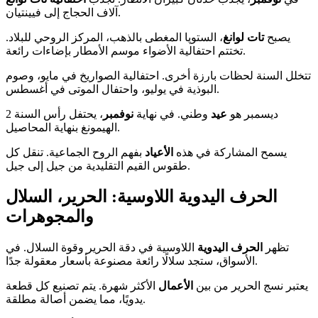
آلاف الحجاج إلى فيينتيان.
يصبح
تات لوانغ
، الستوپا المغطى بالذهب، المركز الروحي للبلاد.
تختتم احتفالية الأضواء موسم الأمطار بإضاءات رائعة.
تتخلل السنة لحظات بارزة أخرى. احتفالية الصواريخ في مايو، وصوم
البوذية في يوليو، واحتفال الموتى في أغسطس.
2 ديسمبر هو
عيد
وطني. في نهاية
نوفمبر
، يحتفل رأس السنة
الهيمونغ بنهاية المحاصيل.
يسمح المشاركة في هذه
الأعياد
بفهم الروح الجماعية. تنقل كل
طقوس القيم التقليدية من جيل إلى جيل.
الحرف اليدوية اللاوسية: الحرير، السلال
والمجوهرات
تظهر
الحرف اليدوية
اللاوسية في دقة الحرير وقوة السلال. في
الأسواق، ستجد سلالًا رائعة مصنوعة بأسعار معقولة جدًا.
يعتبر نسج الحرير من بين
الأعمال
الأكثر شهرة. يتم تصنيع كل قطعة
يدويًا، مما يضمن أصالة مطلقة.