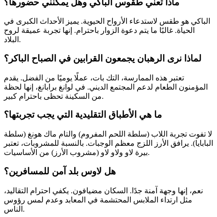
ماذا تعني طقوس الباكي وهل يمكنني حضورها؟
الباكي هو طقس لاستدعاء الأرواح الحيوية. يميز الأحداث الكبرى في
الحياة. غالبًا ما يتم دعوة الزوار باحترام. إنها تجربة عميقة لروح
البلاد.
لماذا نرى الرهبان يجمعون القرابين في الصباح الباكر؟
تعتبر هذه الممارسة، التك بات، عملًا يوميًا من الفضل. يقدم
المؤمنون الطعام لدعم المجتمع الديني. في لوانغ برابانغ، إنها لحظة
من السكينة تحظى باحترام كبير.
ما هي الأطباق التقليدية التي يجب تجربتها؟
لا تفوت تجربة اللاب (سلطة اللحم المفروم) والتام ماك هونغ (سلطة
البابايا). يرافق الأرز اللزج معظم الوجبات. بالنسبة للمشروبات، تعتبر
بيرة لاو ولاو لاو (مشروب الأرز) من الأساسيات.
هل لاوس بلد آمن للمسافرين؟
نعم، إنها وجهة آمنة جدًا. السكان مضيافون. يكفي احترام التقاليد،
مثل ارتداء الملابس المحتشمة في المعابد وعدم لمس رؤوس
الناس.