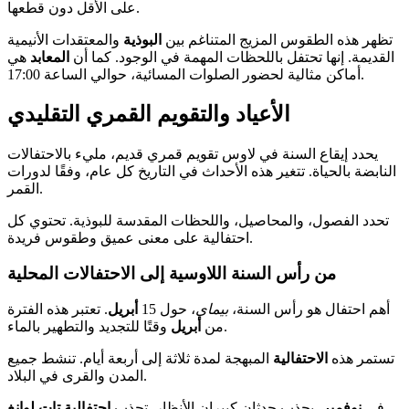
على الأقل دون قطعها.
تظهر هذه الطقوس المزيج المتناغم بين
البوذية
والمعتقدات الأنيمية
القديمة. إنها تحتفل باللحظات المهمة في الوجود. كما أن
المعابد
هي
أماكن مثالية لحضور الصلوات المسائية، حوالي الساعة 17:00.
الأعياد والتقويم القمري التقليدي
يحدد إيقاع السنة في لاوس تقويم قمري قديم، مليء بالاحتفالات
النابضة بالحياة. تتغير هذه الأحداث في التاريخ كل عام، وفقًا لدورات
القمر.
تحدد الفصول، والمحاصيل، واللحظات المقدسة للبوذية. تحتوي كل
احتفالية على معنى عميق وطقوس فريدة.
من رأس السنة اللاوسية إلى الاحتفالات المحلية
أهم احتفال هو رأس السنة،
بيماي
، حول 15
أبريل
. تعتبر هذه الفترة
وقتًا للتجديد والتطهير بالماء.
من
أبريل
تستمر هذه
الاحتفالية
المبهجة لمدة ثلاثة إلى أربعة أيام. تنشط جميع
المدن والقرى في البلاد.
في
نوفمبر
، يجذب حدثان كبيران الأنظار. تجذب
احتفالية
تات لوانغ