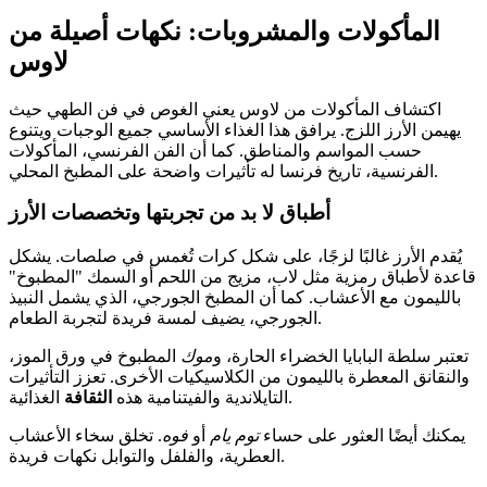
المأكولات والمشروبات: نكهات أصيلة من
لاوس
اكتشاف المأكولات من لاوس يعني الغوص في فن الطهي حيث
يهيمن الأرز اللزج. يرافق هذا الغذاء الأساسي جميع الوجبات ويتنوع
حسب المواسم والمناطق. كما أن الفن الفرنسي، المأكولات
الفرنسية، تاريخ فرنسا له تأثيرات واضحة على المطبخ المحلي.
أطباق لا بد من تجربتها وتخصصات الأرز
يُقدم الأرز غالبًا لزجًا، على شكل كرات تُغمس في صلصات. يشكل
قاعدة لأطباق رمزية مثل لاب، مزيج من اللحم أو السمك "المطبوخ"
بالليمون مع الأعشاب. كما أن المطبخ الجورجي، الذي يشمل النبيذ
الجورجي، يضيف لمسة فريدة لتجربة الطعام.
تعتبر سلطة البابايا الخضراء الحارة، و
موك
المطبوخ في ورق الموز،
والنقانق المعطرة بالليمون من الكلاسيكيات الأخرى. تعزز التأثيرات
الغذائية.
التايلاندية والفيتنامية هذه
الثقافة
يمكنك أيضًا العثور على حساء
توم يام
أو
فوه
. تخلق سخاء الأعشاب
العطرية، والفلفل والتوابل نكهات فريدة.