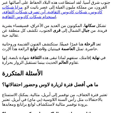
جنوب شرق آسيا. لقد استطاعت هذه البلاد الحفاظ على أصالتها عبر
القرون، من مملكة مليون الفيلة إلى عصر باتيت لاو.
مزايا شيكات
كاديوس، شيكات كاديوس الثقافية، أين تصرف شيكات الثقافة،
.
استخدام شيكات كاديوس الثقافية
تشكل
سكانها
، المكونون من العديد من الأعراق، فسيفساء بشرية
فريدة. من
جبال
الشمال إلى
قرى
الجنوب، تكشف كل منطقة عن
تقاليد حية.
تعد
الرحلة
هنا غمرًا عميقًا. ستكتشف الفنون القديمة وروحانية
الرائعة هذا الإرث.
حاضرة. تمثل
العاصمة
فيينتيان و
تات لوانغ
في
نهاية
إقامتك، ستفهم لماذا تبقى هذه
الثقافة
شهادة نابضة. إنها
الحديث بينما تستقبل الزوار بحرارة.
تقاوم
العالم
الأسئلة المتكررة
ما هي أفضل فترة لزيارة لاوس وحضور احتفالاتها؟
تعتبر فترة الجفاف، من نوفمبر إلى أبريل، مثالية. يمكنك الاستمتاع
بالاحتفالات مثل رأس السنة اللاوسية (بي ماي) في أبريل. تعتبر
برودة نوفمبر مثالية لاستكشاف لوانغ برابانغ ومعابدها.