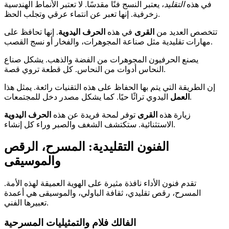
في هذه
التقليد
، يعتبر النسج فنًا مقدسًا. لا تعتبر الأنماط الهندسية
زخرفية. إنها تعبر عن انتماء عرقي وتجلب الحظ.
تتخصص العديد من
القرى
في هذه
الحرف اليدوية
. إنها تحافظ على
مهارات تقليدية مثل صناعة المجوهرات، والفخار أو نسج القصب.
يصنع الحرفيون المجوهرات من الفضة والذهب. يشكل صناع
النحاس أدوات من النحاس. كل قطعة تروي قصة.
إن الطريقة التي يتم بها الحفاظ على هذه التقنيات رائعة. يمثل هذا
اليدوي تراثًا حيًا. كما يشكل مصدر دخل للمجتمعات.
العمل
زيارة هذه
القرى
توفر لمحة فريدة عن هذه
الحرف اليدوية
الاستثنائية. ستكتشف الشغف والصبر وراء كل إنشاء.
الفنون التقليدية: المسرح، الرقص
والموسيقى
تقدم فنون الأداء نافذة مثيرة على الهوية العميقة لهذه الأمة.
المسرح، رقص تقليدي، ثقافة الباولي، والموسيقى هي أعمدة
تعبيرها الفني.
الفالك فلام والتمثيليات المسرحية