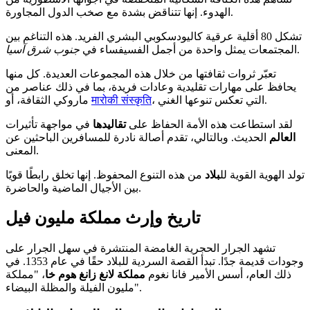
الهدوء. إنها تتناقض بشدة مع صخب الدول المجاورة.
تشكل 80 أقلية عرقية كاليودسكوبي البشري الفريد. هذه التناغم بين
.
المجتمعات يمثل واحدة من أجمل الفسيفساء في
جنوب شرق آسيا
تعبّر ثروات ثقافتها من خلال هذه المجموعات العديدة. كل منها
يحافظ على مهارات تقليدية وعادات فريدة، بما في ذلك عناصر من
، التي تعكس تنوعها الغني.
मारोकी संस्कृति
ماروكي الثقافة، أو
لقد استطاعت هذه الأمة الحفاظ على
تقاليدها
في مواجهة تأثيرات
العالم
الحديث. وبالتالي، تقدم أصالة نادرة للمسافرين الباحثين عن
المعنى.
تولد الهوية القوية لل
بلاد
من هذه التنوع المحفوظ. إنها تخلق رابطًا قويًا
بين الأجيال الماضية والحاضرة.
تاريخ وإرث مملكة مليون فيل
تشهد الجرار الحجرية الغامضة المنتشرة في سهل الجرار على
وجودات قديمة جدًا. تبدأ القصة السردية للبلاد حقًا في عام 1353. في
ذلك العام، أسس الأمير فانا نغوم
مملكة لانغ زانغ هوم خا
، "مملكة
مليون الفيلة والمظلة البيضاء".