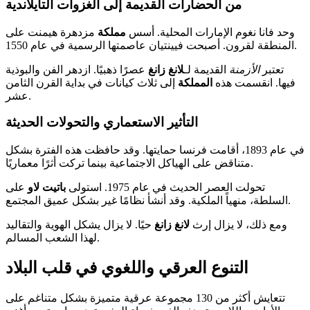
من الحضارات القديمة إلى الغزوات التايلاندية
وحد فانا نغوم الإمارات المحلية. أسس
مملكة
مزدهرة هيمنت على
المنطقة لقرون. أصبحت فيينتيان عاصمتها الرسمية في عام 1550.
تعتبر
الأزمنة
القديمة لـ
لانغ زانغ
عصرًا ذهبيًا. ازدهر الفن والبوذية
فيها. انقسمت هذه
المملكة
إلى ثلاث كيانات في بداية القرن الثامن
عشر.
التأثير الاستعماري والتحولات الحديثة
في عام 1893، أقامت فرنسا حمايتها. وقد حافظت هذه الفترة بشكل
متناقض على الهياكل الاجتماعية بينما تركت أثرًا معماريًا.
تحولت العصر الحديث في عام 1975. استولى
باتيت لاو
على
السلطة، منهياً الملكية. وقد أنشأ نظامًا غير بشكل عميق المجتمع.
ومع ذلك، لا يزال إرث
لانغ زانغ
حيًا. لا يزال يشكل الهوية والتقاليد
لهذا الشعب المسالم.
التنوع العرقي واللغوي في قلب البلاد
تتعايش أكثر من 130 مجموعة عرقية متميزة بشكل متناغم على