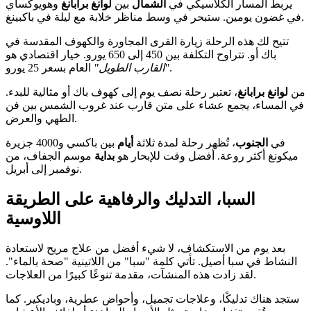
يربط المسار الكلاسيكي في
الشمال
بين
لوانغ برابانغ
وهويوكساي
في غضون يومين. ستبحر في وسط مناظر خلابة مع ليلة في باكبينغ.
تتيح لك هذه الرحلة زيارة القرى المجاورة والكهوف المقدسة في
باك أو. تتراوح التكلفة بين 450 إلى 650 يورو. خيار اقتصادي هو
العام بسعر 25 يورو.
"القارب الطويل"
من
لوانغ برابانغ
، تعتبر رحلة نصف يوم إلى كهوف باك أو مثالية للبدء.
في المساء، يجمع عشاء على متن قارب عند غروب الشمس بين فن
الطهي والعرض.
في
الجنوب
، تُظهر رحلة لمدة ثلاثة
أيام
بين باكسي و4000 جزيرة
ميكونغ أكثر روعة. أفضل وقت للإبحار هو
بداية
موسم الجفاف، من
نوفمبر إلى أبريل.
السبا، التدليك والرفاهية على الطريقة
اللاوسية
بعد يوم من الاستكشاف، لا شيء أفضل من علاج مريح لاستعادة
النشاط في سبا أصيل. تأتي كلمة "سبا" من اللاتينية "صحة بالماء".
لقد زادت هذه المنشآت، مقدمة تنوعًا كبيرًا من العلاجات.
ستجد هناك تدليكًا، وعلاجات تجميل، وأحواض عطرية، وباديكير. كما