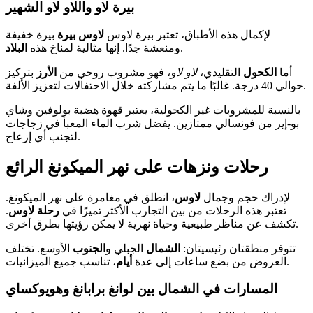
بيرة لاو واللاو لاو الشهير
لإكمال هذه الأطباق، تعتبر بيرة لاوس
لاوس بيرة
بيرة خفيفة
.
ومنعشة جدًا. إنها مثالية لمناخ هذه
البلاد
أما
الكحول
التقليدي،
لاو لاو
، فهو مشروب روحي من
الأرز
بتركيز
حوالي 40 درجة. غالبًا ما يتم مشاركته خلال الاحتفالات لتعزيز الألفة.
بالنسبة للمشروبات غير الكحولية، يعتبر قهوة هضبة بولوفين وشاي
بو-إير من فونسالي ممتازين. يفضل شرب الماء المعبأ في زجاجات
لتجنب أي إزعاج.
رحلات ونزهات على نهر الميكونغ الرائع
لإدراك حجم وجمال
لاوس
، انطلق في مغامرة على نهر الميكونغ.
تعتبر هذه الرحلات من بين التجارب الأكثر تميزًا في
رحلة لاوس
.
تكشف عن مناظر طبيعية وحياة نهرية لا يمكن رؤيتها بطرق أخرى.
تتوفر منطقتان رئيسيتان:
الشمال
الجبلي و
الجنوب
الأوسع. تختلف
، تناسب جميع الميزانيات.
العروض من بضع ساعات إلى عدة
أيام
المسارات في الشمال بين لوانغ برابانغ وهويوكساي