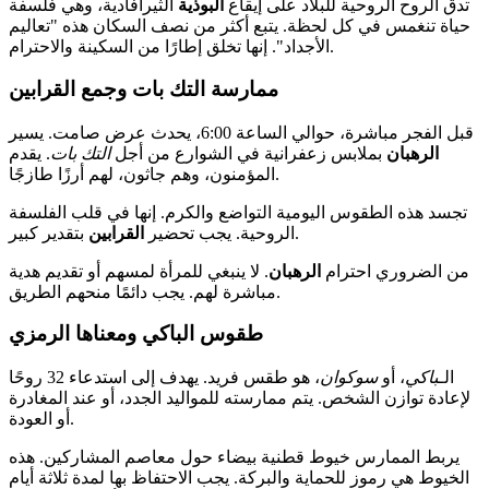
تدق الروح الروحية للبلاد على إيقاع
البوذية
الثيرافادية، وهي فلسفة
حياة تنغمس في كل لحظة. يتبع أكثر من نصف السكان هذه "تعاليم
الأجداد". إنها تخلق إطارًا من السكينة والاحترام.
ممارسة التك بات وجمع القرابين
قبل الفجر مباشرة، حوالي الساعة 6:00، يحدث عرض صامت. يسير
الرهبان
بملابس زعفرانية في الشوارع من أجل
التك بات
. يقدم
المؤمنون، وهم جاثون، لهم أرزًا طازجًا.
تجسد هذه الطقوس اليومية التواضع والكرم. إنها في قلب الفلسفة
بتقدير كبير.
الروحية. يجب تحضير
القرابين
من الضروري احترام
الرهبان
. لا ينبغي للمرأة لمسهم أو تقديم هدية
مباشرة لهم. يجب دائمًا منحهم الطريق.
طقوس الباكي ومعناها الرمزي
الـ
باكي
، أو
سوكوان
، هو طقس فريد. يهدف إلى استدعاء 32 روحًا
لإعادة توازن الشخص. يتم ممارسته للمواليد الجدد، أو عند المغادرة
أو العودة.
يربط الممارس خيوط قطنية بيضاء حول معاصم المشاركين. هذه
الخيوط هي رموز للحماية والبركة. يجب الاحتفاظ بها لمدة ثلاثة أيام