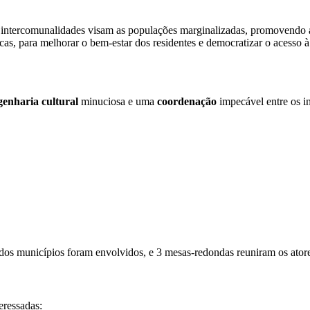
ntercomunalidades visam as populações marginalizadas, promovendo a i
licas, para melhorar o bem-estar dos residentes e democratizar o acesso à
genharia cultural
minuciosa e uma
coordenação
impecável entre os in
dos municípios foram envolvidos, e 3 mesas-redondas reuniram os atore
eressadas: