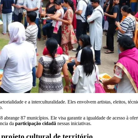
rsetorialidade e a interculturalidade. Eles envolvem artistas, eleitos, t
o.
abrange 87 municípios. Ele visa garantir a igualdade de acesso à oferta
ância da
participação cidadã
nessas iniciativas.
projeto cultural de território