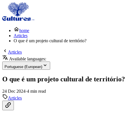
home
Articles
O que é um projeto cultural de território?
Articles
Available languages:
Portuguese (European)
O que é um projeto cultural de território?
24 Dec 2024
·
4 min read
Articles