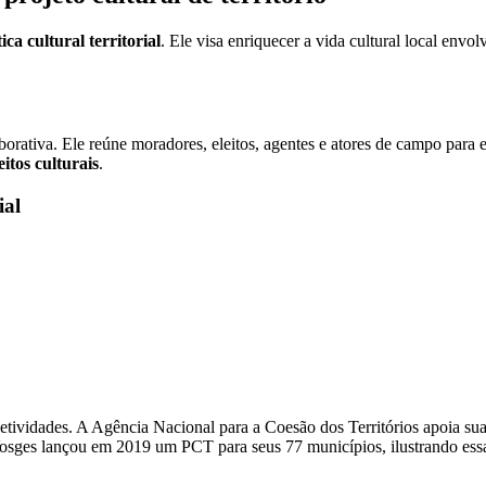
tica cultural territorial
. Ele visa enriquecer a vida cultural local env
rativa. Ele reúne moradores, eleitos, agentes e atores de campo para
eitos culturais
.
ial
tividades. A Agência Nacional para a Coesão dos Territórios apoia su
sges lançou em 2019 um PCT para seus 77 municípios, ilustrando essa