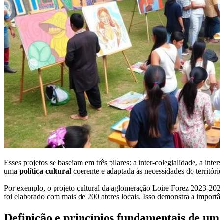
Esses projetos se baseiam em três pilares: a inter-colegialidade, a inte
uma
política cultural
coerente e adaptada às necessidades do territóri
Por exemplo, o projeto cultural da aglomeração Loire Forez 2023-2028 
foi elaborado com mais de 200 atores locais. Isso demonstra a import
Definição e princípios fundamentais de um 