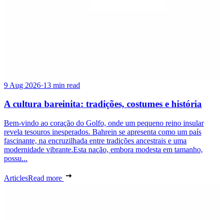
9 Aug 2026
·
13 min read
A cultura bareinita: tradições, costumes e história
Bem-vindo ao coração do Golfo, onde um pequeno reino insular
revela tesouros inesperados. Bahrein se apresenta como um país
fascinante, na encruzilhada entre tradições ancestrais e uma
modernidade vibrante.Esta nação, embora modesta em tamanho,
possu...
Articles
Read more