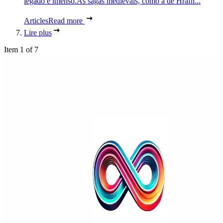
legado é imenso.As sagas medievais, como a de Hrafn...
Articles
Read more
Lire plus
Item 1 of 7