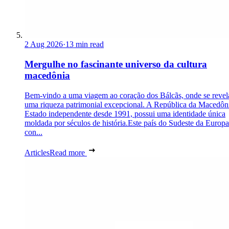
2 Aug 2026
·
13 min read
Mergulhe no fascinante universo da cultura
macedônia
Bem-vindo a uma viagem ao coração dos Bálcãs, onde se revel
uma riqueza patrimonial excepcional. A República da Macedôn
Estado independente desde 1991, possui uma identidade única
moldada por séculos de história.Este país do Sudeste da Europa
con...
Articles
Read more