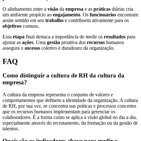
O alinhamento entre a
visão
da
empresa
e as
práticas
diárias cria
um ambiente propício ao
engajamento
. Os
funcionários
encontram
assim sentido em seu
trabalho
e contribuem ativamente para os
objetivos
comuns.
Essa
etapa
final destaca a importância de medir os
resultados
para
ajustar as
ações
. Uma
gestão
proativa dos
recursos
humanos
assegura o
sucesso
coletivo e duradouro da organização.
FAQ
Como distinguir a cultura de RH da cultura da
empresa?
A cultura da empresa representa o conjunto de valores e
comportamentos que definem a identidade da organização. A cultura
de RH, por sua vez, se concentra nas práticas e processos concretos
que os recursos humanos implementam para gerenciar os
colaboradores. É a forma como se aplica a visão global no dia a dia,
especialmente através do recrutamento, da formação ou da gestão de
talentos.
Quais são os indicadores-chave para medir o