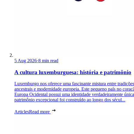
5 Aug 2026
·
8 min read
A cultura luxemburguesa: história e patrimônio
Luxemburgo nos oferece uma fascinante mistura entre tradiçõe
ancestrais e modernidade europeia. Este pequeno país no coraç
Europa Ocidental possui uma identidade verdadeiramente únic
patrimônio excepcional foi construído ao longo dos sécul...
Articles
Read more