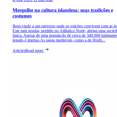
Mergulhe na cultura islandesa: suas tradições e
costumes
Bem-vindo a um universo onde os vulcões convivem com as le
Este país insular, perdido no Atlântico Norte, abriga uma socie
única. Apesar de uma população de cerca de 340.000 habitantes
legado é imenso.As sagas medievais, como a de Hrafn...
Articles
Read more