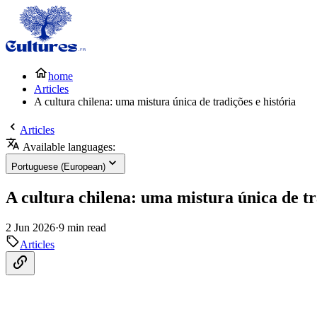
home
Articles
A cultura chilena: uma mistura única de tradições e história
Articles
Available languages:
Portuguese (European)
A cultura chilena: uma mistura única de tr
2 Jun 2026
·
9 min read
Articles