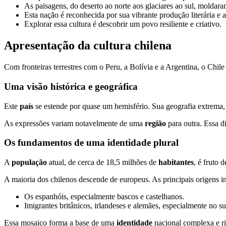
As paisagens, do deserto ao norte aos glaciares ao sul, moldaram
Esta nação é reconhecida por sua vibrante produção literária e ar
Explorar essa cultura é descobrir um povo resiliente e criativo.
Apresentação da cultura chilena
Com fronteiras terrestres com o Peru, a Bolívia e a Argentina, o Chi
Uma visão histórica e geográfica
Este
país
se estende por quase um hemisfério. Sua geografia extrema, 
As expressões variam notavelmente de uma
região
para outra. Essa d
Os fundamentos de uma identidade plural
A
população
atual, de cerca de 18,5 milhões de
habitantes
, é fruto
A maioria dos chilenos descende de europeus. As principais origens i
Os espanhóis, especialmente bascos e castelhanos.
Imigrantes britânicos, irlandeses e alemães, especialmente no su
Essa mosaico forma a base de uma
identidade
nacional complexa e r