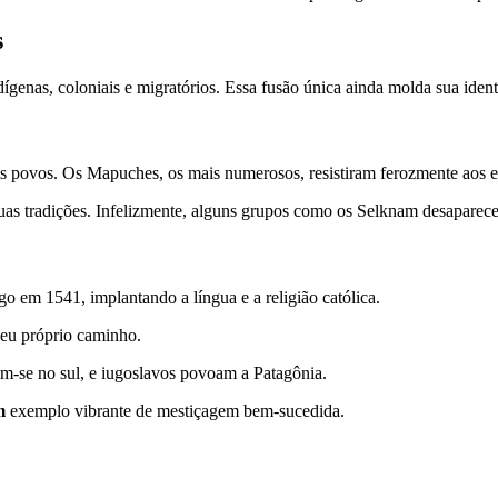
s
dígenas, coloniais e migratórios. Essa fusão única ainda molda sua iden
tos povos. Os Mapuches, os mais numerosos, resistiram ferozmente aos 
s tradições. Infelizmente, alguns grupos como os Selknam desaparec
 em 1541, implantando a língua e a religião católica.
seu próprio caminho.
-se no sul, e iugoslavos povoam a Patagônia.
m
exemplo vibrante de mestiçagem bem-sucedida.