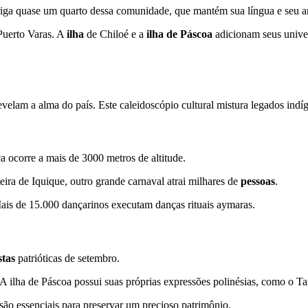
iga quase um quarto dessa comunidade, que mantém sua língua e seu ar
 Puerto Varas. A
ilha
de Chiloé e a
ilha de Páscoa
adicionam seus univer
evelam a alma do país. Este caleidoscópio cultural mistura legados indíg
 ocorre a mais de 3000 metros de altitude.
eira de Iquique, outro grande carnaval atrai milhares de
pessoas
.
Mais de 15.000 dançarinos executam danças rituais aymaras.
stas
patrióticas de setembro.
 ilha de Páscoa possui suas próprias expressões polinésias, como o T
são essenciais para preservar um precioso patrimônio.