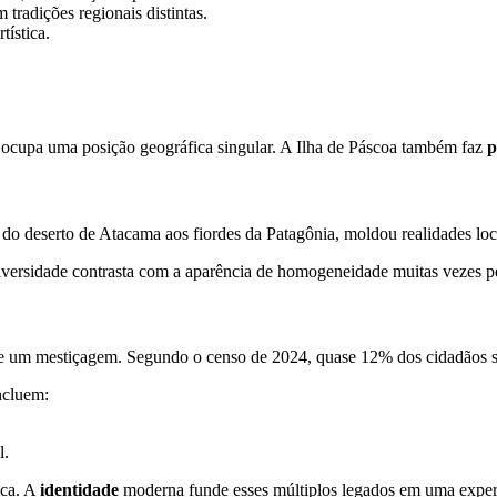
 tradições regionais distintas.
tística.
le ocupa uma posição geográfica singular. A Ilha de Páscoa também faz
p
do deserto de Atacama aos fiordes da Patagônia, moldou realidades loca
iversidade contrasta com a aparência de homogeneidade muitas vezes pe
 de um mestiçagem. Segundo o censo de 2024, quase 12% dos cidadãos s
ncluem:
l.
ica. A
identidade
moderna funde esses múltiplos legados em uma experi