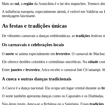
Mais ao
sul
, a
região
da Araucânia é o lar dos mapuches. Temuco abr
A influência europeia, especialmente alemã, é visível em Valdivia ou
mestiçagem fascinante.
As festas e tradições únicas
De vibrantes carnavais a danças emblemáticas, as
tradições
festivas r
Os carnavais e celebrações locais
O
norte
se anima especialmente em
fevereiro
. O carnaval de Machuca
Ele oferece desfiles coloridos e cerimônias sincréticas. Na
cidade
cost
Entre
janeiro
e
fevereiro
, Arica recebe o carnaval Inti Ch’amampi. 
A cueca e outras danças tradicionais
A
Cueca
é a dança nacional. Ela ocupa um lugar central durante as
fe
O norte também apresenta danças como os Caporales e os Diabladas. A
Nas áreas rurais, dança-se a Refalosa ou a Sajuriana. Essas
tradições