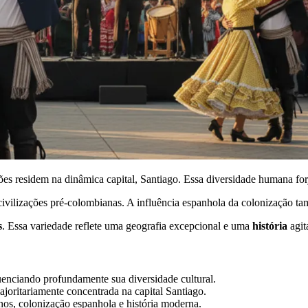
ões residem na dinâmica capital, Santiago. Essa diversidade humana f
s civilizações pré-colombianas. A influência espanhola da colonização
s
. Essa variedade reflete uma geografia excepcional e uma
história
agit
enciando profundamente sua diversidade cultural.
joritariamente concentrada na capital Santiago.
nos, colonização espanhola e história moderna.