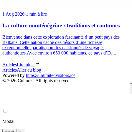
1 Aug 2026
·
1 min à lire
La culture monténégrine : traditions et coutumes
Bienvenue dans cette exploration fascinante d’un petit pays des
Balkans. Cette nation cache des trésors d’une richesse
exceptionnelle, parfaits pour les passionnés de voyages
authentiques.Avec environ 650 000 habitants, ce pays d’Eu...
Articles
Lire plus
Articles
Aller au blog
Powered by
https://unlimitedvisitors.io/
© 2026 Cultures. All rights reserved.
Modal
close
ok