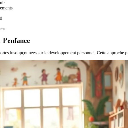
uir
ssements
oi
nes
 l’enfance
s portes insoupçonnées sur le développement personnel. Cette approche 