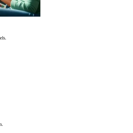
els.
n.