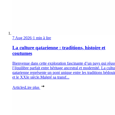
7 Aug 2026
·
1 min à lire
La culture qatarienne : traditions, histoire et
coutumes
Bienvenue dans cette exploration fascinante d’un pays qui réuss
l’équilibre parfait entre héritage ancestral et modernité. La cultu
qatarienne représente un pont unique entre les traditions bédoui
et le XXIe siècle.Malgré sa transf...
Articles
Lire plus