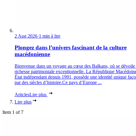
2 Aug 2026
·
1 min à lire
Plongez dans l’univers fascinant de la culture
macédonienne
Bienvenue dans un voyage au cœur des Balkans, où se dévoile
richesse patrimoniale exceptionnelle. La République Macédoin
État indépendant depuis 1991, possède une identité unique faç
par des siècles d’histoire.Ce pays d’Europe ...
Articles
Lire plus
Lire plus
Item 1 of 7