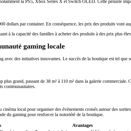
s, notamment la PS5, Xbox Series X et Switch OLED. Cette pénurie imp
00 dollars par container. En conséquence, les prix des produits vont a
t à la capacité des familles à acheter des produits à des prix plus élev
munauté gaming locale
vec des initiatives innovantes. Le succès de la boutique est tel que s
us grand, passant de 38 m² à 110 m² dans la galerie commerciale. Ce n
nts communautaires.
u cinéma local pour organiser des événements croisés autour des sorties
de du gaming pour renforcer la notoriété de la boutique.
s
Avantages