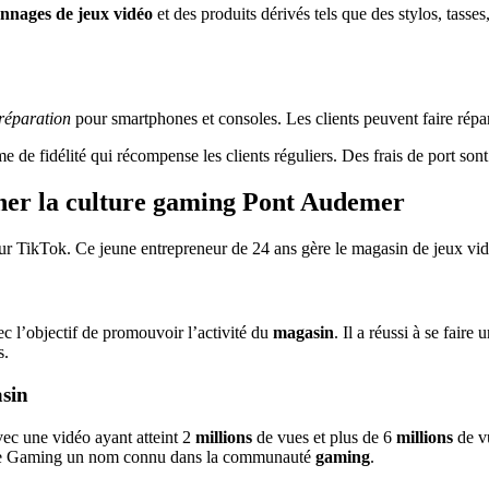
onnages de jeux vidéo
et des produits dérivés tels que des stylos, tasses
 réparation
pour smartphones et consoles. Les clients peuvent faire répar
de fidélité qui récompense les clients réguliers. Des frais de port sont 
onner la culture gaming Pont Audemer
sur TikTok. Ce jeune entrepreneur de 24 ans gère le magasin de jeux 
 l’objectif de promouvoir l’activité du
magasin
. Il a réussi à se fai
s.
asin
vec une vidéo ayant atteint 2
millions
de vues et plus de 6
millions
de v
ture Gaming un nom connu dans la communauté
gaming
.