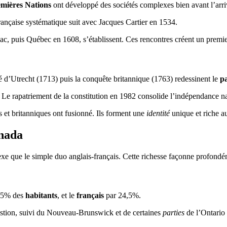
mières Nations
ont développé des sociétés complexes bien avant l’arr
rançaise systématique suit avec Jacques Cartier en 1534.
c, puis Québec en 1608, s’établissent. Ces rencontres créent un premie
é d’Utrecht (1713) puis la conquête britannique (1763) redessinent le
p
e rapatriement de la constitution en 1982 consolide l’indépendance na
is et britanniques ont fusionné. Ils forment une
identité
unique et riche a
anada
exe que le simple duo anglais-français. Cette richesse façonne profondéme
5,5% des
habitants
, et le
français
par 24,5%.
astion, suivi du Nouveau-Brunswick et de certaines
parties
de l’Ontario