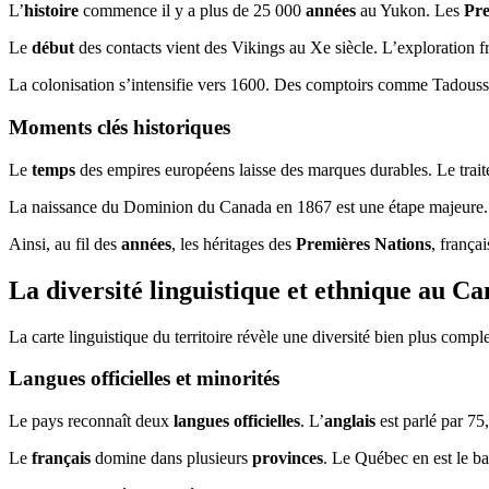
L’
histoire
commence il y a plus de 25 000
années
au Yukon. Les
Pre
Le
début
des contacts vient des Vikings au Xe siècle. L’exploration f
La colonisation s’intensifie vers 1600. Des comptoirs comme Tadoussa
Moments clés historiques
Le
temps
des empires européens laisse des marques durables. Le trait
La naissance du Dominion du Canada en 1867 est une étape majeure. L
Ainsi, au fil des
années
, les héritages des
Premières Nations
, frança
La diversité linguistique et ethnique au C
La carte linguistique du territoire révèle une diversité bien plus compl
Langues officielles et minorités
Le pays reconnaît deux
langues officielles
. L’
anglais
est parlé par 7
Le
français
domine dans plusieurs
provinces
. Le Québec en est le b