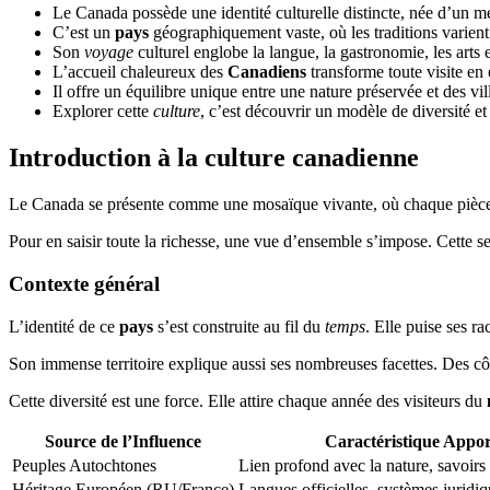
Le Canada possède une identité culturelle distincte, née d’un m
C’est un
pays
géographiquement vaste, où les traditions varient 
Son
voyage
culturel englobe la langue, la gastronomie, les arts e
L’accueil chaleureux des
Canadiens
transforme toute visite en
Il offre un équilibre unique entre une nature préservée et des v
Explorer cette
culture
, c’est découvrir un modèle de diversité et
Introduction à la culture canadienne
Le Canada se présente comme une mosaïque vivante, où chaque pièce a
Pour en saisir toute la richesse, une vue d’ensemble s’impose. Cette s
Contexte général
L’identité de ce
pays
s’est construite au fil du
temps
. Elle puise ses r
Son immense territoire explique aussi ses nombreuses facettes. Des c
Cette diversité est une force. Elle attire chaque année des visiteurs du
Source de l’Influence
Caractéristique Appor
Peuples Autochtones
Lien profond avec la nature, savoirs
Héritage Européen (RU/France)
Langues officielles, systèmes juridiq