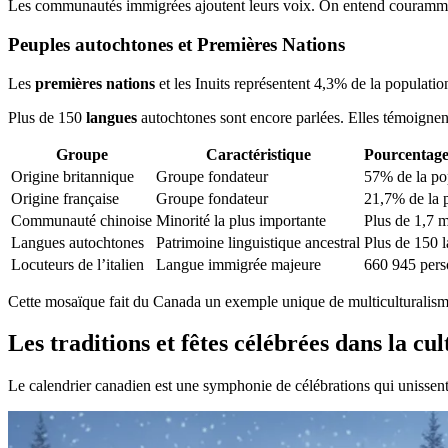
Les communautés immigrées ajoutent leurs voix. On entend couramment 
Peuples autochtones et Premières Nations
Les
premières nations
et les Inuits représentent 4,3% de la populatio
Plus de 150
langues
autochtones sont encore parlées. Elles témoignent
Groupe
Caractéristique
Pourcentag
Origine britannique
Groupe fondateur
57% de la po
Origine française
Groupe fondateur
21,7% de la 
Communauté chinoise
Minorité la plus importante
Plus de 1,7 m
Langues autochtones
Patrimoine linguistique ancestral
Plus de 150 
Locuteurs de l’italien
Langue immigrée majeure
660 945 pers
Cette mosaïque fait du Canada un exemple unique de multiculturalisme
Les traditions et fêtes célébrées dans la c
Le calendrier canadien est une symphonie de célébrations qui unissen