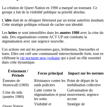
La création de Queer Nation en 1990 a marqué un tournant. Ce
groupe a fait de la visibilité publique sa priorité absolue.
L’
idée
était de se désigner fièrement par un terme autrefois insultant.
Cette stratégie politique refusait de cacher son identité.
Les
luttes
se sont intensifiées dans les
années 1980
avec la crise du
sida. Des organisations comme ACT UP ont combattu la
stigmatisation avec une urgence nouvelle.
Ces actions ont uni les personnes gays, lesbiennes, bisexuelles et
trans. Elles ont créé une communauté intersectionnelle forte, tout en
célébrant la
vie nocturne new-yorkaise
qui a joué un rôle essentiel
dans cette dynamique.
Événement /
Focus principal
Impact sur les normes
Période
Émeutes de
Résistance contre les
Point de départ de la
Stonewall (1969)
raids policiers
mobilisation collective
Lutte contre la
Galvanisation du
Crise du sida
stigmatisation et pour
mouvement, urgence
(années 1980)
les soins
accrue
Visibilité et
Stratégie de
Queer Nation