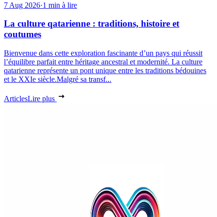
7 Aug 2026
·
1 min à lire
La culture qatarienne : traditions, histoire et
coutumes
Bienvenue dans cette exploration fascinante d’un pays qui réussit
l’équilibre parfait entre héritage ancestral et modernité. La culture
qatarienne représente un pont unique entre les traditions bédouines
et le XXIe siècle.Malgré sa transf...
Articles
Lire plus