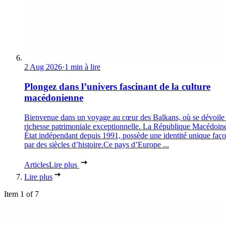
2 Aug 2026
·
1 min à lire
Plongez dans l’univers fascinant de la culture
macédonienne
Bienvenue dans un voyage au cœur des Balkans, où se dévoile
richesse patrimoniale exceptionnelle. La République Macédoin
État indépendant depuis 1991, possède une identité unique faç
par des siècles d’histoire.Ce pays d’Europe ...
Articles
Lire plus
Lire plus
Item 1 of 7