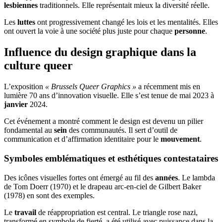
lesbiennes
traditionnels. Elle représentait mieux la diversité réelle.
Les
luttes
ont progressivement changé les lois et les mentalités. Elles
ont ouvert la voie à une société plus juste pour chaque
personne
.
Influence du design graphique dans la
culture queer
L’exposition
« Brussels Queer Graphics »
a récemment mis en
lumière 70 ans d’innovation visuelle. Elle s’est tenue de mai 2023 à
janvier
2024.
Cet événement a montré comment le design est devenu un pilier
fondamental au
sein
des communautés. Il sert d’outil de
communication et d’affirmation identitaire pour le
mouvement
.
Symboles emblématiques et esthétiques contestataires
Des icônes visuelles fortes ont émergé au fil des
années
. Le lambda
de Tom Doerr (1970) et le drapeau arc-en-ciel de Gilbert Baker
(1978) en sont des exemples.
Le
travail
de réappropriation est central. Le triangle rose nazi,
transformé en symbole de fierté, a été utilisé avec puissance dans la