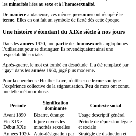
les
minorités
liées au
sexe
et à l’
homosexualité
.
De
manière
audacieuse, ces mêmes
personnes
ont récupéré le
terme
. Elles en ont fait un symbole de fierté dès cette époque.
Une histoire s’étendant du XIXe siècle à nos jours
Dans les
années
1920, une
partie
des
homosexuels
anglophones
l’utilisaient pour se distinguer. Ils revendiquaient ainsi une
respectabilité sociale.
Après-guerre, le mot est tombé en désuétude. Il a été remplacé par
“gay” dans les
années
1960, jugé plus moderne.
Pour la chercheuse Heather Love, réutiliser ce
terme
souligne
l’expérience collective de la stigmatisation.
Peu
de mots ont connu
une telle métamorphose.
Signification
Période
Contexte social
dominante
Avant 1890
Bizarre, étrange
Usage descriptif général
Fin XIXe –
Injure envers les
Période de répression légale
Début XXe
minorités sexuelles
et sociale
Années 1920-
Auto-désignation par
Stratégie de distinction et