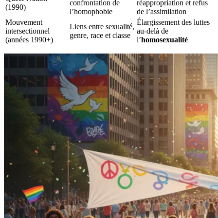
confrontation de
réappropriation et refus
(1990)
l’homophobie
de l’assimilation
Mouvement
Élargissement des luttes
Liens entre sexualité,
intersectionnel
au-delà de
genre, race et classe
(années 1990+)
l’
homosexualité