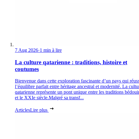
7 Aug 2026
·
1 min à lire
La culture qatarienne : traditions, histoire et
coutumes
Bienvenue dans cette exploration fascinante d’un pays qui réuss
l’équilibre parfait entre héritage ancestral et modernité. La cultu
qatarienne représente un pont unique entre les traditions bédoui
et le XXIe siècle.Malgré sa transf...
Articles
Lire plus