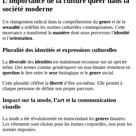
L’importance de la culture queer dans la
société moderne
Un changement radical dans la compréhension du
genre
et de la
sexualité
a redéfini les normes culturelles contemporaines. Cette
mouvance a transformé la
manière
dont nous percevons l’
identité
et l’
orientation
.
Pluralité des identités et expressions culturelles
La
diversité
des
identités
est maintenant reconnue sur un spectre
infini. Des termes comme
genderqueer
ou non-binaire remettent en
question
le lien entre le
sexe
biologique et le
genre
social.
Cette pluralité célèbre la
liberté
d’être soi-même. Elle permet à
chaque personne de définir son propre parcours.
Impact sur la mode, l’art et la communication
visuelle
La mode a été révolutionnée en transcendant les
genres
binaires.
Les vêtements sont choisis pour les formes corporelles, non pour les
normes imposées.