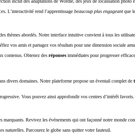
lection inclut des adaptations de Wordle, des jeux de localisation photo
es. L’interactivité rend l’apprentissage
beaucoup plus engageant
que le
 des thèmes abordés. Notre interface intuitive convient à tous les utilisat
fiez vos amis et partagez vos résultats pour une dimension sociale amu
aux contenus. Obtenez des
réponses
immédiates pour progresser efficac
 dans divers domaines. Notre plateforme propose un éventail complet de
gressive. Vous pouvez ainsi approfondir vos centres d’intérêt favoris.
ges marquants. Revivez les événements qui ont façonné notre monde co
es naturelles. Parcourez le globe sans quitter votre fauteuil.