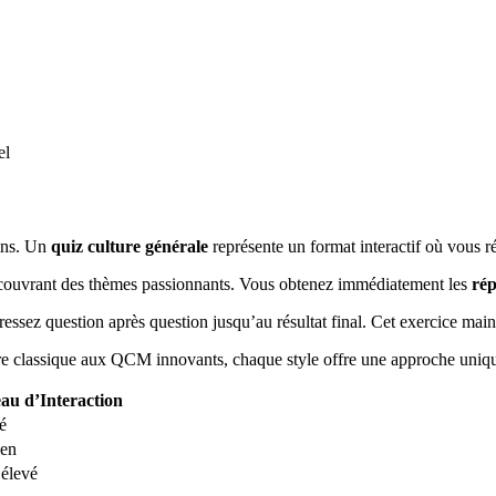
el
ains. Un
quiz culture générale
représente un format interactif où vous 
couvrant des thèmes passionnants. Vous obtenez immédiatement les
ré
ez question après question jusqu’au résultat final. Cet exercice mainti
ire classique aux QCM innovants, chaque style offre une approche uniq
au d’Interaction
é
en
 élevé