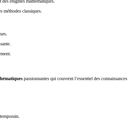
 et des énigmes mathématiques.
s méthodes classiques.
eurs.
sante.
ement.
thématiques
passionnantes qui couvrent l’essentiel des connaissances
ntemporain.