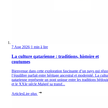
7 Aug 2026
·
1 min à lire
La culture qatarienne : traditions, histoire et
coutumes
Bienvenue dans cette exploration fascinante d’un pays qui réuss
l’équilibre parfait entre héritage ancestral et modernité. La cultu
qatarienne représente un pont unique entre les traditions bédoui
et le XXIe siècle.Malgré sa transf...
Articles
Lire plus