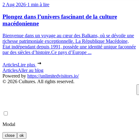
2 Aug 2026
·
1 min à lire
Plongez dans l’univers fascinant de la culture
macédonienne
Bienvenue dans un voyage au cœur des Balkans, où se dévoile une
richesse patrimoniale exceptionnelle. La République Macédoine,
État indépendant depuis 1991, possède une identité unique façonnée
par des siècles d’histoire.Ce pays d’Europe ...
Articles
Lire plus
Articles
Aller au blog
Powered by
https://unlimitedvisitors.io/
© 2026 Cultures. All rights reserved.
Modal
close
ok