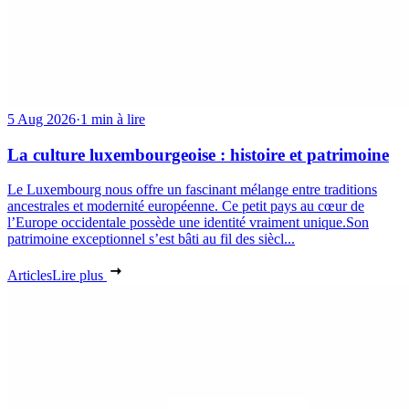
5 Aug 2026
·
1 min à lire
La culture luxembourgeoise : histoire et patrimoine
Le Luxembourg nous offre un fascinant mélange entre traditions
ancestrales et modernité européenne. Ce petit pays au cœur de
l’Europe occidentale possède une identité vraiment unique.Son
patrimoine exceptionnel s’est bâti au fil des siècl...
Articles
Lire plus