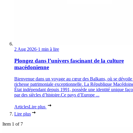
2 Aug 2026
·
1 min à lire
Plongez dans l’univers fascinant de la culture
macédonienne
Bienvenue dans un voyage au cœur des Balkans, où se dévoile
richesse patrimoniale exceptionnelle. La République Macédoin
État indépendant depuis 1991, possède une identité unique faç
par des siècles d’histoire.Ce pays d’Europe ...
Articles
Lire plus
Lire plus
Item 1 of 7