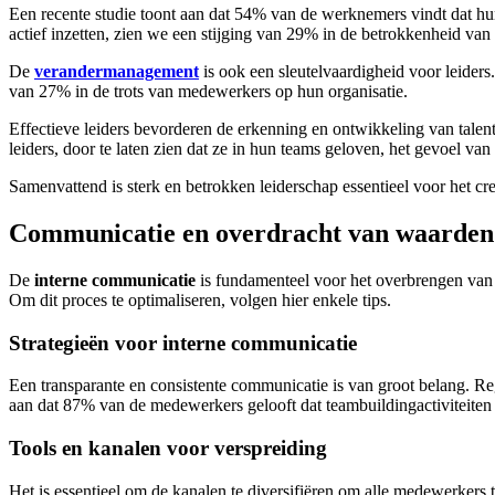
Een recente studie toont aan dat 54% van de werknemers vindt dat hun
actief inzetten, zien we een stijging van 29% in de betrokkenheid va
De
verandermanagement
is ook een sleutelvaardigheid voor leiders
van 27% in de trots van medewerkers op hun organisatie.
Effectieve leiders bevorderen de erkenning en ontwikkeling van tale
leiders, door te laten zien dat ze in hun teams geloven, het gevoel v
Samenvattend is sterk en betrokken leiderschap essentieel voor het cre
Communicatie en overdracht van waarden
De
interne communicatie
is fundamenteel voor het overbrengen van d
Om dit proces te optimaliseren, volgen hier enkele tips.
Strategieën voor interne communicatie
Een transparante en consistente communicatie is van groot belang. Re
aan dat 87% van de medewerkers gelooft dat teambuildingactiviteiten d
Tools en kanalen voor verspreiding
Het is essentieel om de kanalen te diversifiëren om alle medewerkers 