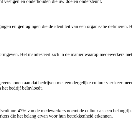
kunt vestigen en onderhouden die uw doelen ondersteunt.
ngen en gedragingen die de identiteit van een organisatie definiëren. 
rmgeven. Het manifesteert zich in de manier waarop medewerkers met 
egevens tonen aan dat bedrijven met een dergelijke cultuur vier keer me
het bedrijf beïnvloedt.
ultuur. 47% van de medewerkers noemt de cultuur als een belangrijke fa
kers die het belang ervan voor hun betrokkenheid erkennen.