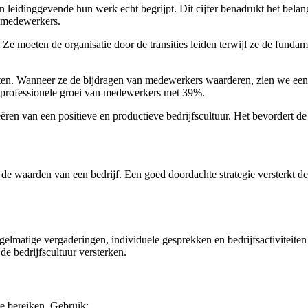
 leidinggevende hun werk echt begrijpt. Dit cijfer benadrukt het belan
n medewerkers.
. Ze moeten de organisatie door de transities leiden terwijl ze de fund
nten. Wanneer ze de bijdragen van medewerkers waarderen, zien we een
an professionele groei van medewerkers met 39%.
ëren van een positieve en productieve bedrijfscultuur. Het bevordert de 
e waarden van een bedrijf. Een goed doordachte strategie versterkt de 
gelmatige vergaderingen, individuele gesprekken en bedrijfsactiviteite
e bedrijfscultuur versterken.
te bereiken. Gebruik: