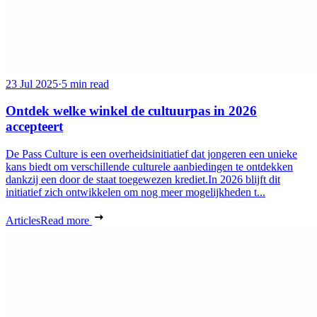
23 Jul 2025
·
5 min read
Ontdek welke winkel de cultuurpas in 2026
accepteert
De Pass Culture is een overheidsinitiatief dat jongeren een unieke
kans biedt om verschillende culturele aanbiedingen te ontdekken
dankzij een door de staat toegewezen krediet.In 2026 blijft dit
initiatief zich ontwikkelen om nog meer mogelijkheden t...
Articles
Read more