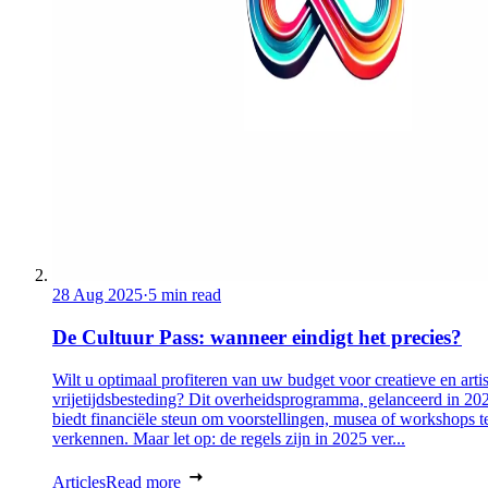
28 Aug 2025
·
5 min read
De Cultuur Pass: wanneer eindigt het precies?
Wilt u optimaal profiteren van uw budget voor creatieve en artis
vrijetijdsbesteding? Dit overheidsprogramma, gelanceerd in 20
biedt financiële steun om voorstellingen, musea of workshops t
verkennen. Maar let op: de regels zijn in 2025 ver...
Articles
Read more