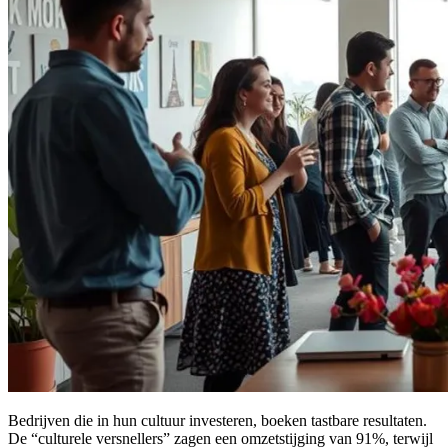
Bedrijven die in hun cultuur investeren, boeken tastbare resultaten.
De “culturele versnellers” zagen een omzetstijging van 91%, terwijl