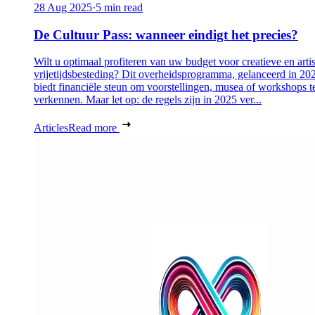
28 Aug 2025
·
5 min read
De Cultuur Pass: wanneer eindigt het precies?
Wilt u optimaal profiteren van uw budget voor creatieve en artis
vrijetijdsbesteding? Dit overheidsprogramma, gelanceerd in 20
biedt financiële steun om voorstellingen, musea of workshops t
verkennen. Maar let op: de regels zijn in 2025 ver...
Articles
Read more