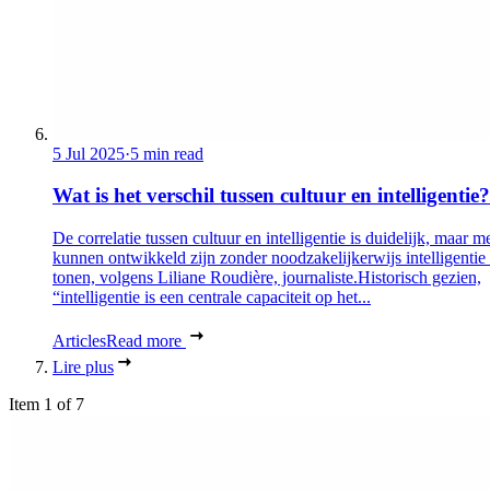
5 Jul 2025
·
5 min read
Wat is het verschil tussen cultuur en intelligentie?
De correlatie tussen cultuur en intelligentie is duidelijk, maar 
kunnen ontwikkeld zijn zonder noodzakelijkerwijs intelligentie 
tonen, volgens Liliane Roudière, journaliste.Historisch gezien,
“intelligentie is een centrale capaciteit op het...
Articles
Read more
Lire plus
Item 1 of 7