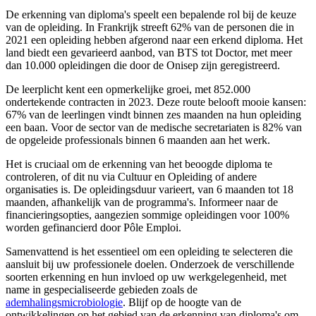
De erkenning van diploma's speelt een bepalende rol bij de keuze
van de opleiding. In Frankrijk streeft 62% van de personen die in
2021 een opleiding hebben afgerond naar een erkend diploma. Het
land biedt een gevarieerd aanbod, van BTS tot Doctor, met meer
dan 10.000 opleidingen die door de Onisep zijn geregistreerd.
De leerplicht kent een opmerkelijke groei, met 852.000
ondertekende contracten in 2023. Deze route belooft mooie kansen:
67% van de leerlingen vindt binnen zes maanden na hun opleiding
een baan. Voor de sector van de medische secretariaten is 82% van
de opgeleide professionals binnen 6 maanden aan het werk.
Het is cruciaal om de erkenning van het beoogde diploma te
controleren, of dit nu via Cultuur en Opleiding of andere
organisaties is. De opleidingsduur varieert, van 6 maanden tot 18
maanden, afhankelijk van de programma's. Informeer naar de
financieringsopties, aangezien sommige opleidingen voor 100%
worden gefinancierd door Pôle Emploi.
Samenvattend is het essentieel om een opleiding te selecteren die
aansluit bij uw professionele doelen. Onderzoek de verschillende
soorten erkenning en hun invloed op uw werkgelegenheid, met
name in gespecialiseerde gebieden zoals de
ademhalingsmicrobiologie
. Blijf op de hoogte van de
ontwikkelingen op het gebied van de erkenning van diploma's om