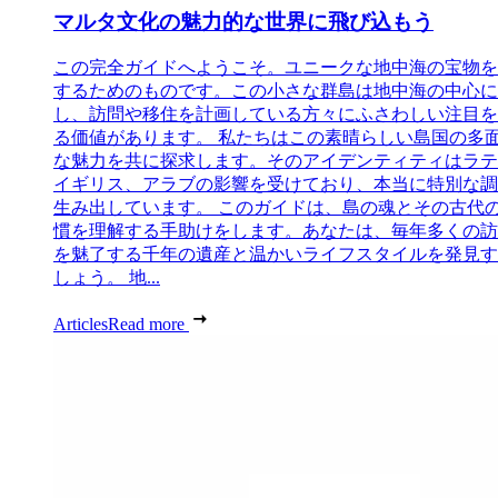
マルタ文化の魅力的な世界に飛び込もう
この完全ガイドへようこそ。ユニークな地中海の宝物を
するためのものです。この小さな群島は地中海の中心に
し、訪問や移住を計画している方々にふさわしい注目を
る価値があります。 私たちはこの素晴らしい島国の多
な魅力を共に探求します。そのアイデンティティはラテ
イギリス、アラブの影響を受けており、本当に特別な調
生み出しています。 このガイドは、島の魂とその古代
慣を理解する手助けをします。あなたは、毎年多くの訪
を魅了する千年の遺産と温かいライフスタイルを発見す
しょう。 地...
Articles
Read more