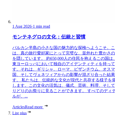
1 Aug 2026
·
1 min read
モンテネグロの文化：伝統と習慣
バルカン半島の小さな国の魅力的な探検へようこそ。こ
は、真の旅行愛好家にとって完璧な、並外れた豊かさの
を隠しています。 約650,000人の住民を抱えるこの国は
東ヨーロッパにおいて独自のアイデンティティを持って
す。それは、ギリシャ、ローマ、ビザンチウム、オスマ
国、そしてヴェネツィアからの影響が混ざり合った結果
す。 私たちは、伝統的な文化が現代と共存する様子を
します。この文化の活気は、儀式、芸術、料理、そして
りどりのお祭りに見ることができます。 すべてのディ
ルが、...
Articles
Read more
Lire plus