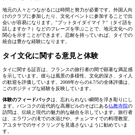
地元の人々とつながるには時間と努力が必要です。外国人向
けのクラブに参加したり、文化イベントに参加することで出
会いが容易になります。"プットタイダイマイ？"（タイ語を
話しますか？）などのフレーズを学ぶことで、地元文化への
関心を示すことができます。忍耐を持っていれば、タイでの
統合は豊かな経験になります。
タイ文化に関する意見と体験
タイに関する証言は、フランスの旅行者の間で顕著な満足感
を示しています。彼らは風景の多様性、文化的深さ、タイ人
の歓迎を評価しています。2008年からの4.7/5の全体評価は、
このポジティブな経験を反映しています。
体験のフィードバック
は、忘れられない瞬間を浮き彫りにし
ます。バンコクの近代的な高層ビルのそばにある
仏教寺院
の
訪問は、伝統と現代の魅力的な融合を示しています。旅行者
は、エラワンの滝での水浴びや、チェンマイでの料理教室、
アユタヤでのサイクリングを見逃さないように勧めていま
す。