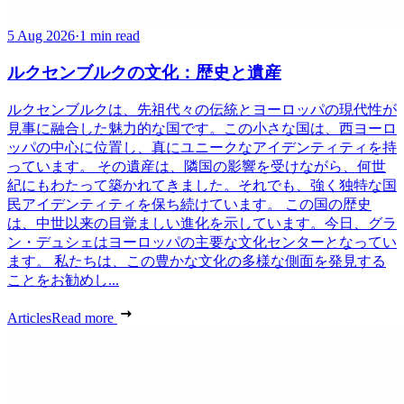
5 Aug 2026
·
1 min read
ルクセンブルクの文化：歴史と遺産
ルクセンブルクは、先祖代々の伝統とヨーロッパの現代性が
見事に融合した魅力的な国です。この小さな国は、西ヨーロ
ッパの中心に位置し、真にユニークなアイデンティティを持
っています。 その遺産は、隣国の影響を受けながら、何世
紀にもわたって築かれてきました。それでも、強く独特な国
民アイデンティティを保ち続けています。 この国の歴史
は、中世以来の目覚ましい進化を示しています。今日、グラ
ン・デュシェはヨーロッパの主要な文化センターとなってい
ます。 私たちは、この豊かな文化の多様な側面を発見する
ことをお勧めし...
Articles
Read more