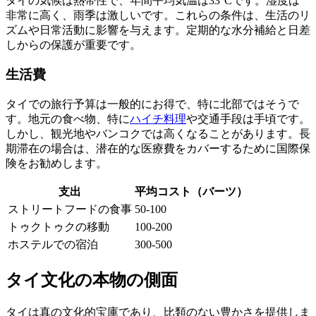
タイの気候は熱帯性で、年間平均気温は33°Cです。湿度は
非常に高く、雨季は激しいです。これらの条件は、生活のリ
ズムや日常活動に影響を与えます。定期的な水分補給と日差
しからの保護が重要です。
生活費
タイでの旅行予算は一般的にお得で、特に北部ではそうで
す。地元の食べ物、特に
ハイチ料理
や交通手段は手頃です。
しかし、観光地やバンコクでは高くなることがあります。長
期滞在の場合は、潜在的な医療費をカバーするために国際保
険をお勧めします。
支出
平均コスト（バーツ）
ストリートフードの食事
50-100
トゥクトゥクの移動
100-200
ホステルでの宿泊
300-500
タイ文化の本物の側面
タイは真の文化的宝庫であり、比類のない豊かさを提供しま