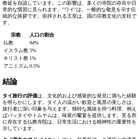
教徒を自認しています。この影響は、多くの寺院の存在や日
常的な慣習に見られます。"ワイ"は、一般的な敬意を示す伝
統的な挨拶です。崇拝される王室は、国の宗教文化の支柱で
す。
宗教
人口の割合
仏教
94%
イスラム教
5%
キリスト教
1%
アニミズム
0.5%
結論
タイ旅行の評価
は、文化的および感覚的な発見に満ちた経験
を明らかにします。タイ人の温かい歓迎と風景の美しさは、
旅行者に深い印象を与えます。独特な風味を持つ料理、例え
ばパッタイやトムヤムは、味覚の饗宴を提供します。至る所
に存在する仏教寺院は、日常生活における精神性の重要性を
示しています。