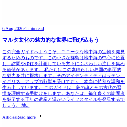
6 Aug 2026
·
1 min read
マルタ文化の魅力的な世界に飛び込もう
この完全ガイドへようこそ。ユニークな地中海の宝物を発見
するためのものです。この小さな群島は地中海の中心に位置
し、訪問や移住を計画している方々にふさわしい注目を集め
る価値があります。 私たちはこの素晴らしい島国の多面的
な魅力を共に探求します。そのアイデンティティはラテン、
イギリス、アラブの影響を受けており、本当に特別な調和を
生み出しています。 このガイドは、島の魂とその古代の習
慣を理解する手助けをします。あなたは、毎年多くの訪問者
を魅了する千年の遺産と温かいライフスタイルを発見するで
しょう。 地...
Articles
Read more