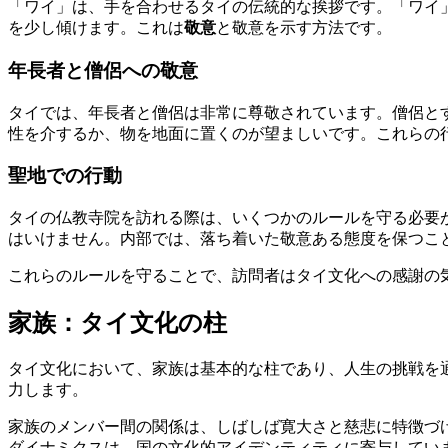
「ワイ」は、手を合わせるタイの伝統的な挨拶です。「ワイ
を少し傾けます。これは
敬意
と敬意を示す方法です。
年長者と僧侶への敬意
タイでは、年長者と僧侶は非常に尊敬されています。僧侶とす
性を介するか、物を地面に置くのが望ましいです。これらの
聖地での行動
タイの仏教寺院を訪れる際は、いくつかのルールを守る必要
はいけません。内部では、落ち着いた敬意ある態度を保つこ
これらのルールを守ることで、訪問者はタイ文化への感謝の
家族：タイ文化の柱
タイ文化において、家族は基本的な柱であり、人生の挑戦を
力します。
家族のメンバー間の関係は、しばしば寛大さと慈悲に特徴づ
ダイナミクスは、国の文化的アイデンティティに寄与してい