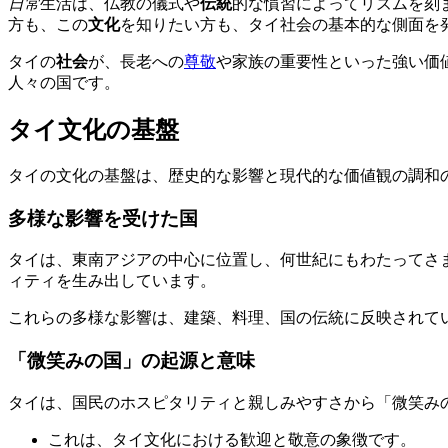
日常
生活は、仏教の儀式や
伝統
的な慣習によってリズムを刻
方も、この
文化
を知りたい方も、タイ社会の基本的な側面を
タイの
社会
が、長老への
尊敬
や家族の重要性といった強い価
人々の国です。
タイ文化の基盤
タイの文化の基盤は、歴史的な影響と現代的な価値観の調和
多様な影響を受けた国
タイは、東南アジアの中心に位置し、何世紀にもわたってさ
ィティを生み出しています。
これらの多様な影響は、建築、料理、国の伝統に反映されて
「微笑みの国」の起源と意味
タイは、国民のホスピタリティと親しみやすさから「微笑み
これは、タイ文化における歓迎と敬意の象徴です。