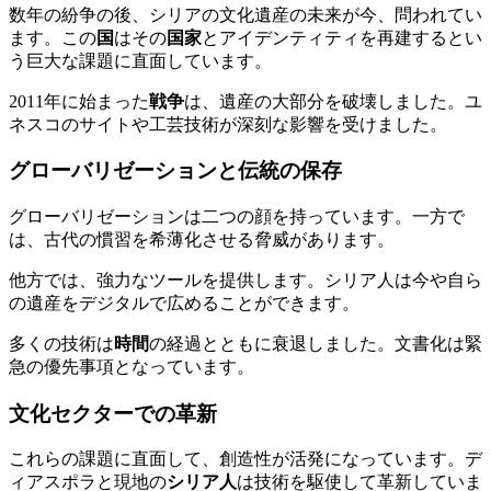
数年の紛争の後、シリアの文化遺産の未来が今、問われてい
ます。この
国
はその
国家
とアイデンティティを再建するとい
う巨大な課題に直面しています。
2011年に始まった
戦争
は、遺産の大部分を破壊しました。ユ
ネスコのサイトや工芸技術が深刻な影響を受けました。
グローバリゼーションと伝統の保存
グローバリゼーションは二つの顔を持っています。一方で
は、古代の慣習を希薄化させる脅威があります。
他方では、強力なツールを提供します。シリア人は今や自ら
の遺産をデジタルで広めることができます。
多くの技術は
時間
の経過とともに衰退しました。文書化は緊
急の優先事項となっています。
文化セクターでの革新
これらの課題に直面して、創造性が活発になっています。デ
ィアスポラと現地の
シリア人
は技術を駆使して革新していま