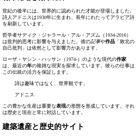
世紀の後半には、世界的に認められた才能が登場しました。
詩人アドニスは1930年に生まれ、長年にわたってアラビア詩
を刷新しています。
哲学者サディク・ジャラール・アル・アズム（1934-2016）
は批判的思考に影響を与えました。彼の
記事
や
作品
「敗北の
自己批判」は依然として影響力があります。
ローザ・ヤシン・ハッサン（1974-）のような現代の
作家
は、最近の
年
の複雑な現実を探求しています。彼らの仕事は
この伝統の活力を保証します。
詩は趣味ではなく、世界観です。
アドニス
この豊かな生産は重要な
表現
の形態を形成しています。それ
は歴史と現在と常に対話しています。
建築遺産と歴史的サイト