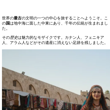
世界の
最古
の文明の一つの中心を旅することへようこそ。こ
の
国
は地中海に面した中東にあり、千年の伝統が生まれまし
た。
その
歴史
は魅力的なモザイクです。カナン人、フェニキア
人、アラム人などがその遺産に消えない足跡を残しました。