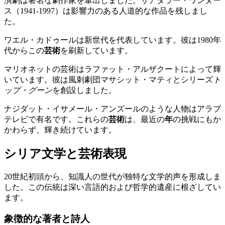
演劇は著名な劇作家を輩出しました。サアダラー・ワンヌー
ス（1941-1997）は影響力のある人道的な作品を残しまし
た。
ワエル・カドゥールは新世代を代表しています。彼は1980年
代からこの
芸術
を刷新しています。
マリオネットの芸術はラファット・アルザクートによって輝
いています。彼は風刺劇団マサシット・マティとシリーズ
ト
ップ・グーン
を創設しました。
ナジダット・イサメール・アンズールのような人物はアラブ
テレビで有名です。これらの
芸術
は、最近の
年
の挑戦にもか
かわらず、輝き続けています。
シリア文学と芸術表現
20世紀初頭から、知識人の世代が独特な文学的声を形成しま
した。この伝統は深い言語的および哲学的遺産に根ざしてい
ます。
象徴的な著者と詩人