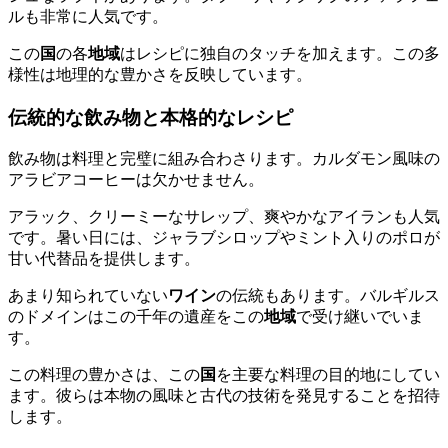
ルも非常に人気です。
この
国
の各
地域
はレシピに独自のタッチを加えます。この多
様性は地理的な豊かさを反映しています。
伝統的な飲み物と本格的なレシピ
飲み物は料理と完璧に組み合わさります。カルダモン風味の
アラビアコーヒーは欠かせません。
アラック、クリーミーなサレップ、爽やかなアイランも人気
です。暑い日には、ジャラブシロップやミント入りのポロが
甘い代替品を提供します。
あまり知られていない
ワイン
の伝統もあります。バルギルス
のドメインはこの千年の遺産をこの
地域
で受け継いでいま
す。
この料理の豊かさは、この
国
を主要な料理の目的地にしてい
ます。彼らは本物の風味と古代の技術を発見することを招待
します。