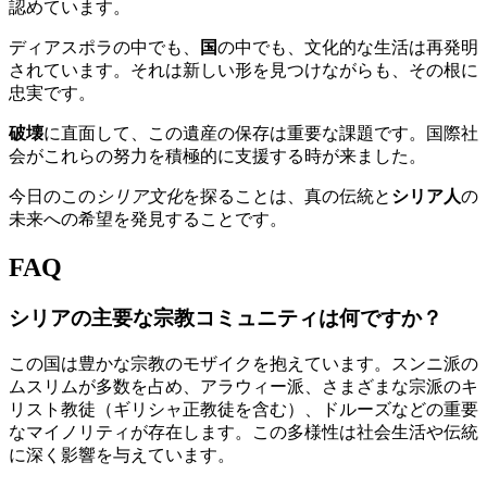
認めています。
ディアスポラの中でも、
国
の中でも、文化的な生活は再発明
されています。それは新しい形を見つけながらも、その根に
忠実です。
破壊
に直面して、この遺産の保存は重要な課題です。国際社
会がこれらの努力を積極的に支援する時が来ました。
今日のこの
シリア文化
を探ることは、真の伝統と
シリア人
の
未来への希望を発見することです。
FAQ
シリアの主要な宗教コミュニティは何ですか？
この国は豊かな宗教のモザイクを抱えています。スンニ派の
ムスリムが多数を占め、アラウィー派、さまざまな宗派のキ
リスト教徒（ギリシャ正教徒を含む）、ドルーズなどの重要
なマイノリティが存在します。この多様性は社会生活や伝統
に深く影響を与えています。