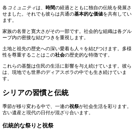
各
コミュニティ
は、
時間
の経過とともに独自の伝統を発展さ
せました。それでも彼らは共通の
基本的な価値
を共有してい
ます。
家族の名誉と寛大さがその一部です。社会的な組織は各グル
ープ内の密接な結びつきを重視します。
土地と祖先の歴史への深い愛着も人々を結びつけます。多様
性を尊重することはこの
社会
の歴史的な特徴です。
これらの基盤は住民の生活に影響を与え続けています。彼ら
は、現地でも世界のディアスポラの中でも生き続けていま
す。
シリアの習慣と伝統
季節が移り変わる中で、一連の
祝祭
が社会生活を彩ります。
古い遺産と現代の日付が混ざり合います。
伝統的な祭りと祝祭