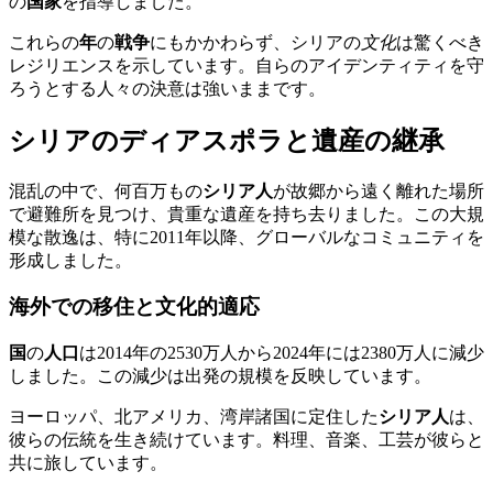
の
国家
を指導しました。
これらの
年
の
戦争
にもかかわらず、シリアの
文化
は驚くべき
レジリエンスを示しています。自らのアイデンティティを守
ろうとする人々の決意は強いままです。
シリアのディアスポラと遺産の継承
混乱の中で、何百万もの
シリア人
が故郷から遠く離れた場所
で避難所を見つけ、貴重な遺産を持ち去りました。この大規
模な散逸は、特に2011年以降、グローバルなコミュニティを
形成しました。
海外での移住と文化的適応
国
の
人口
は2014年の2530万人から2024年には2380万人に減少
しました。この減少は出発の規模を反映しています。
ヨーロッパ、北アメリカ、湾岸諸国に定住した
シリア人
は、
彼らの伝統を生き続けています。料理、音楽、工芸が彼らと
共に旅しています。