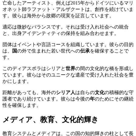
亡命したアーティスト、例えば2015年からドイツにいるマリ
オネット師ラファット・アルザクートは、創作を続けていま
す。彼らは海外から故郷の現実を証言しています。
適応は微妙なバランスです。それは受け入れ社会への統合
と、出身アイデンティティの保持を組み合わせます。
団体はイベントや言語コースを組織しています。彼らの目的
は、
国
の外で生まれた若い世代への
伝承
を確保することで
す。
このディアスポラはシリアと
世界
の間の文化的な橋を形成し
ています。彼らはそのユニークな遺産で受け入れた社会を豊
かにします。
距離があっても、海外の
シリア人
は自らの
文化
の積極的な守
護者であり続けています。彼らは今後の
年
のためにその継続
性を確保します。
メディア、教育、文化的輝き
教育システムとメディアは、この国の知的輝きの柱として長