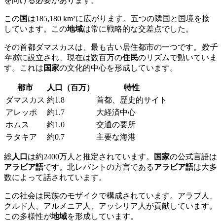
を向ける必要があります。
この
国
は185,180 km²に広がります。五つの隣国と国境を接
しています。この
地域
は常に戦略的な交差点でした。
その首都ダマスカスは、最も古い居住都市の一つです。
数千
年前
に設立され、現在は数百万の
住民
のリズムで動いていま
す。これは
国家
の文化的中心を形成しています。
都市
人口（百万）
特性
ダマスカス
約1.8
首都、歴史的サイト
アレッポ
約1.7
大経済中心
ホムス
約1.0
交通の要所
ラタキア
約0.7
主要な海港
総
人口
は約2400万人と推定されています。
国家
の公式言語は
アラビア語
です。北レバントの方言である
アラビア語
は大多
数によって話されています。
この社会は民族のモザイクで構成されています。アラブ人、
クルド人、アルメニア人、アッシリア人が貢献しています。
この多様性が
地域
を形成しています。