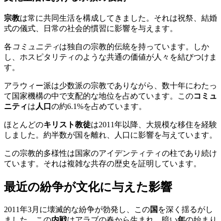
宗教
は常に共同生活を構成してきました。それは祝祭、結婚
式の儀式、日常の社会的慣習に影響を与えます。
各
コミュニティ
は独自の宗教的伝統を持っています。しか
し、ホスピタリティのような共通の価値が人々を結びつけま
す。
アラウィー派は少数派の宗教でありながら、数十年にわたっ
て国家機構の中で支配的な地位を占めています。この
コミュ
ニティ
は
人口
の約6.1%を占めています。
ほとんどの
キリスト教徒
は2011年以降、大規模な移住を経験
しました。約半数が国を離れ、人口に影響を与えています。
この宗教的多様性は国家のアイデンティティの柱であり続け
ています。それは複雑な共存の歴史を証明しています。
最近の紛争が文化に与えた影響
2011年3月に壊滅的な紛争が勃発し、この
国
を深く揺るがし
ました。この
内戦
はアラブの春から生まれ、暗い
年
の始まり