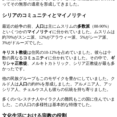
ってその無形の遺産を形成してきました。
シリアのコミュニティとマイノリティ
最近の紛争の前、
人口
は主にムスリムの
多数派
（88-90%）
といくつかの
マイノリティ
に分かれていました。ムスリムは
約70%がスンニ派、12%がアラウィー派、5%がシーア派、
3%がドルーズでした。
キリスト教徒
は住民の10-12%を占めていました。彼らは十
数の異なる
コミュニティ
に分かれていました。その中で、
ギ
リシャ正教徒
、メルキトカトリック、シリア正教徒が最も多
かったです。
他の民族グループもこのモザイクを豊かにしていました。ク
ルド人は
人口
の約8%を形成しました。アルメニア人、アッ
シリア人、チェルケス人も彼らの伝統を持ち寄りました。
多くのパレスチナ人やイラク人の難民もこの国に住んでいま
した。この人口の多様性は基本的な特徴でした。
文化生活における宗教の役割