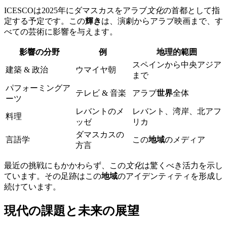
ICESCOは2025年にダマスカスをアラブ
文化
の首都として指
定する予定です。この
輝き
は、演劇からアラブ映画まで、す
べての芸術に影響を与えます。
影響
の分野
例
地理的範囲
スペインから中央アジア
建築 & 政治
ウマイヤ朝
まで
パフォーミングア
テレビ & 音楽
アラブ
世界
全体
ーツ
レバントのメ
レバント、湾岸、北アフ
料理
ッゼ
リカ
ダマスカスの
言語学
この
地域
のメディア
方言
最近の挑戦にもかかわらず、この
文化
は驚くべき活力を示し
ています。その足跡はこの
地域
のアイデンティティを形成し
続けています。
現代の課題と未来の展望