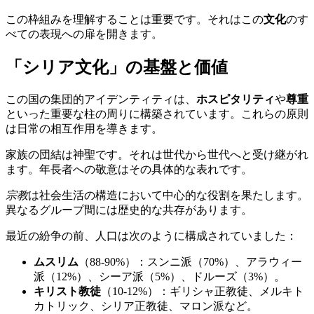
この枠組みを理解することは重要です。それはこの
文化
のす
べての表現への扉を開きます。
「シリア文化」の基盤と価値
この国の集団的アイデンティティは、
ホスピタリティ
や
尊重
といった重要な柱の周りに構築されています。これらの原則
は日常の相互作用を導きます。
家族の団結は神聖です。それは世代から世代へと受け継がれ
ます。年長者への敬意はその具体的な表れです。
宗教
は社会生活の構造において中心的な役割を果たします。
異なるグループ間には歴史的な共存があります。
最近の紛争の前、人口は次のように構成されていました：
ムスリム
（88-90%）：スンニ派（70%）、アラウィー
派（12%）、シーア派（5%）、ドルーズ（3%）。
キリスト教徒
（10-12%）：ギリシャ正教徒、メルキト
カトリック、シリア正教徒、マロン派など。