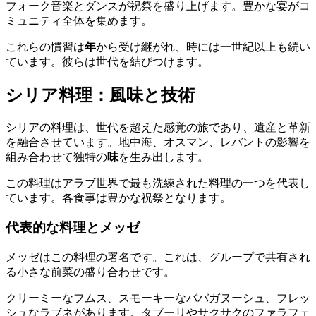
フォーク音楽とダンスが祝祭を盛り上げます。豊かな宴がコ
ミュニティ全体を集めます。
これらの慣習は
年
から受け継がれ、時には一世紀以上も続い
ています。彼らは世代を結びつけます。
シリア料理：風味と技術
シリアの料理は、世代を超えた感覚の旅であり、遺産と革新
を融合させています。地中海、オスマン、レバントの影響を
組み合わせて独特の
味
を生み出します。
この料理はアラブ世界で最も洗練された料理の一つを代表し
ています。各食事は豊かな祝祭となります。
代表的な料理とメッゼ
メッゼはこの料理の署名です。これは、グループで共有され
る小さな前菜の盛り合わせです。
クリーミーなフムス、スモーキーなババガヌーシュ、フレッ
シュなラブネがあります。タブーリやサクサクのファラフェ