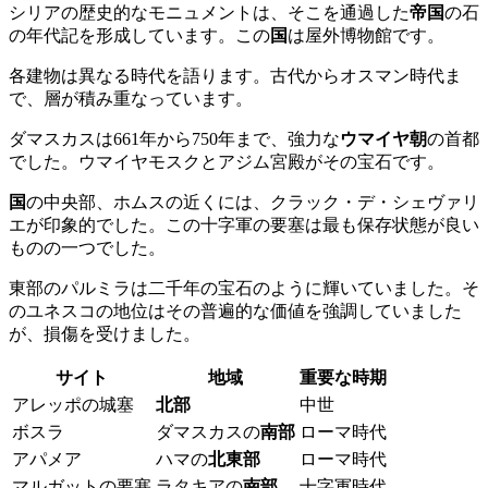
シリアの歴史的なモニュメントは、そこを通過した
帝国
の石
の年代記を形成しています。この
国
は屋外博物館です。
各建物は異なる時代を語ります。古代からオスマン時代ま
で、層が積み重なっています。
ダマスカスは661年から750年まで、強力な
ウマイヤ朝
の首都
でした。ウマイヤモスクとアジム宮殿がその宝石です。
国
の中央部、ホムスの近くには、クラック・デ・シェヴァリ
エが印象的でした。この十字軍の要塞は最も保存状態が良い
ものの一つでした。
東部のパルミラは二千年の宝石のように輝いていました。そ
のユネスコの地位はその普遍的な価値を強調していました
が、損傷を受けました。
サイト
地域
重要な時期
アレッポの城塞
北部
中世
ボスラ
ダマスカスの
南部
ローマ時代
アパメア
ハマの
北東部
ローマ時代
マルガットの要塞
ラタキアの
南部
十字軍時代