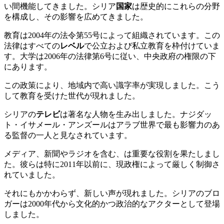
い間機能してきました。シリア
国家
は歴史的にこれらの分野
を構成し、その影響を広めてきました。
教育は2004年の法令第55号によって組織されています。この
法律はすべての
レベル
で公立および私立教育を枠付けていま
す。大学は2006年の法律第6号に従い、中央政府の権限の下
にあります。
この政策により、地域内で高い識字率が実現しました。こう
して教育を受けた世代が現れました。
シリアの
テレビ
は著名な人物を生み出しました。ナジダッ
ト・イサメール・アンズールはアラブ世界で最も影響力のあ
る監督の一人と見なされています。
メディア、新聞やラジオを含む、は重要な役割を果たしまし
た。彼らは特に2011年以前に、現政権によって厳しく制御さ
れていました。
それにもかかわらず、新しい声が現れました。シリアのブロ
ガーは2000年代から文化的かつ政治的なアクターとして登場
しました。