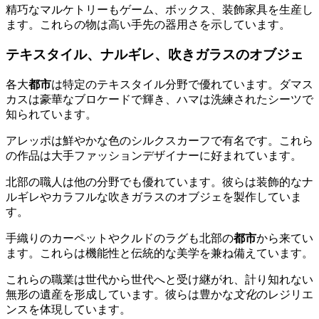
精巧なマルケトリーもゲーム、ボックス、装飾家具を生産し
ます。これらの物は高い手先の器用さを示しています。
テキスタイル、ナルギレ、吹きガラスのオブジェ
各大
都市
は特定のテキスタイル分野で優れています。ダマス
カスは豪華なブロケードで輝き、ハマは洗練されたシーツで
知られています。
アレッポは鮮やかな色のシルクスカーフで有名です。これら
の作品は大手ファッションデザイナーに好まれています。
北部の職人は他の分野でも優れています。彼らは装飾的なナ
ルギレやカラフルな吹きガラスのオブジェを製作していま
す。
手織りのカーペットやクルドのラグも北部の
都市
から来てい
ます。これらは機能性と伝統的な美学を兼ね備えています。
これらの職業は世代から世代へと受け継がれ、計り知れない
無形の遺産を形成しています。彼らは豊かな
文化
のレジリエ
ンスを体現しています。