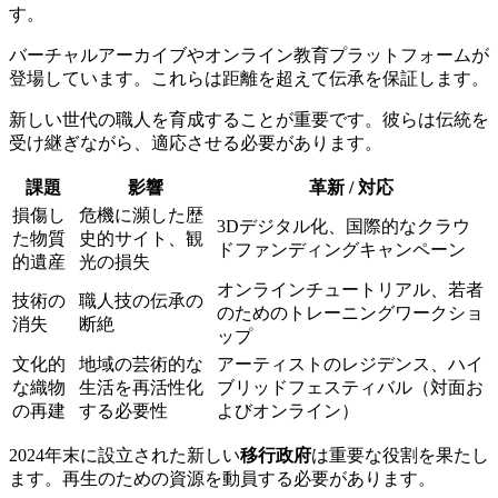
す。
バーチャルアーカイブやオンライン教育プラットフォームが
登場しています。これらは距離を超えて伝承を保証します。
新しい世代の職人を育成することが重要です。彼らは伝統を
受け継ぎながら、適応させる必要があります。
課題
影響
革新 / 対応
損傷し
危機に瀕した歴
3Dデジタル化、国際的なクラウ
た物質
史的サイト、観
ドファンディングキャンペーン
的遺産
光の損失
オンラインチュートリアル、若者
技術の
職人技の伝承の
のためのトレーニングワークショ
消失
断絶
ップ
文化的
地域の芸術的な
アーティストのレジデンス、ハイ
な織物
生活を再活性化
ブリッドフェスティバル（対面お
の再建
する必要性
よびオンライン）
2024年末に設立された新しい
移行政府
は重要な役割を果たし
ます。再生のための資源を動員する必要があります。