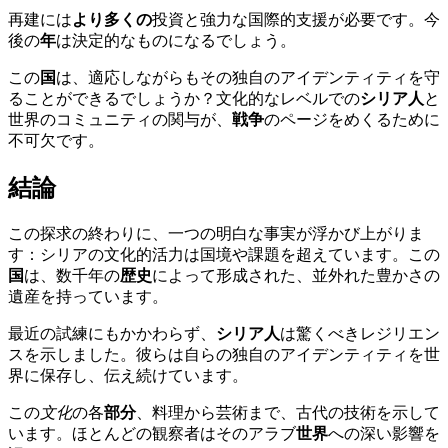
再建には
より多くの
投資と強力な国際的支援が必要です。今
後の
年
は決定的なものになるでしょう。
この
国
は、適応しながらもその独自のアイデンティティを守
ることができるでしょうか？文化的なレベルでの
シリア人
と
世界のコミュニティの関与が、
戦争
のページをめくるために
不可欠です。
結論
この探求の終わりに、一つの明白な事実が浮かび上がりま
す：シリアの文化的活力は国境や課題を超えています。この
国
は、数千年の
歴史
によって形成された、並外れた豊かさの
遺産を持っています。
最近の試練にもかかわらず、
シリア人
は驚くべきレジリエン
スを示しました。彼らは自らの独自のアイデンティティを世
界に保存し、伝え続けています。
この
文化
の各
部分
、料理から芸術まで、古代の技術を示して
います。ほとんどの観察者はそのアラブ
世界
への深い影響を