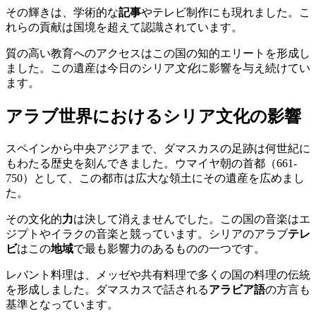
その輝きは、学術的な
記事
やテレビ制作にも現れました。こ
れらの貢献は国境を超えて認識されています。
質の高い教育へのアクセスはこの国の知的エリートを形成し
ました。この遺産は今日のシリア
文化
に影響を与え続けてい
ます。
アラブ世界におけるシリア文化の影響
スペインから中央アジアまで、ダマスカスの足跡は何世紀に
もわたる歴史を刻んできました。ウマイヤ朝の首都（661-
750）として、この都市は広大な領土にその遺産を広めまし
た。
その文化的
力
は決して消えませんでした。この国の音楽はエ
ジプトやイラクの音楽と競っています。シリアのアラブ
テレ
ビ
はこの
地域
で最も影響力のあるものの一つです。
レバント料理は、メッゼや共有料理で多くの国の料理の伝統
を形成しました。ダマスカスで話される
アラビア語
の方言も
基準となっています。