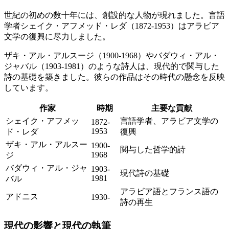
世紀の初めの数十年には、創設的な人物が現れました。言語
学者シェイク・アフメッド・レダ（1872-1953）はアラビア
文学の復興に尽力しました。
ザキ・アル・アルスージ（1900-1968）やバダウィ・アル・
ジャバル（1903-1981）のような詩人は、現代的で関与した
詩の基礎を築きました。彼らの作品はその時代の懸念を反映
しています。
作家
時期
主要な貢献
シェイク・アフメッ
言語学者、アラビア文学の
1872-
1953
ド・レダ
復興
ザキ・アル・アルスー
1900-
関与した哲学的詩
1968
ジ
バダウィ・アル・ジャ
1903-
現代詩の基礎
1981
バル
アラビア語とフランス語の
アドニス
1930-
詩の再生
現代の影響と現代の執筆