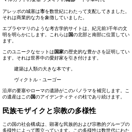
アレッポの城塞は
市
を数世紀にわたって支配してきました。
それは商業的な力を象徴していました。
エブラやマリのような考古学的サイトは、紀元前3千年の文
明を明らかにします。これらは
国
の北部と南部に位置してい
ます。
このユニークなセットは
国家
の歴史的な豊かさを証明してい
ます。それは世界中の愛好家を引き付けます。
建築は人類の大きな本です。
ヴィクトル・ユーゴー
沿岸の要塞やローマの遺跡がこのパノラマを補完します。こ
の遺産はこの
国
のアイデンティティの柱であり続けます。
民族モザイクと宗教の多様性
この国の社会構成は、顕著な民族的および宗教的グループの
多様性によって際立っています。この多様性は数世代にわた