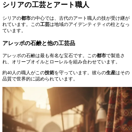
シリアの工芸とアート職人
シリアの
都市
の中心では、古代のアート職人の技が受け継が
れています。この
工芸
は地域のアイデンティティの柱となっ
ています。
アレッポの石鹸と他の工芸品
アレッポの石鹸は最も有名な宝石です。この
都市
で製造さ
れ、オリーブオイルとローレルを組み合わせています。
約40人の職人がこの
技術
を守っています。彼らの
生産
はその
品質で世界的に認められています。