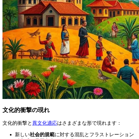
文化的衝撃の現れ
文化的衝撃と
異文化適応
はさまざまな形で現れます：
新しい
社会的規範
に対する混乱とフラストレーション