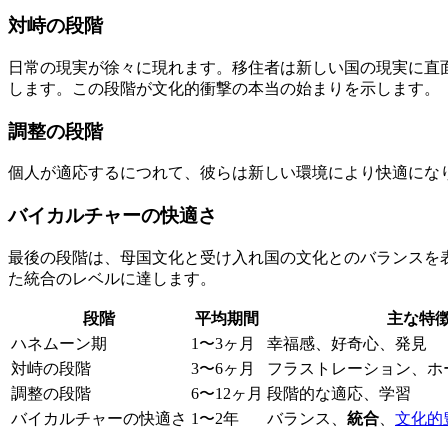
対峙の段階
日常の現実が徐々に現れます。移住者は新しい国の現実に直
します。この段階が文化的衝撃の本当の始まりを示します。
調整の段階
個人が適応するにつれて、彼らは新しい環境により快適にな
バイカルチャーの快適さ
最後の段階は、母国文化と受け入れ国の文化とのバランスを
た統合のレベルに達します。
段階
平均期間
主な特
ハネムーン期
1〜3ヶ月
幸福感、好奇心、発見
対峙の段階
3〜6ヶ月
フラストレーション、ホ
調整の段階
6〜12ヶ月
段階的な適応、学習
バイカルチャーの快適さ
1〜2年
バランス、
統合
、
文化的