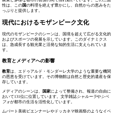
性は、この
国
の料理を絶えず豊かにし、自然からの恵みをた
っぷりと提供します。
現代におけるモザンビーク文化
現代のモザンビークのシーンは、国境を超えて広がる文化的
およびスポーツの発展を示しています。このダイナミクス
は、急成長する観光業と活発な知的生活に支えられていま
す。
教育とメディアへの影響
教育
は、エドゥアルド・モンダーレ大学のような重要な機関
の恩恵を受けています。その博物館は自然と歴史的遺産を保
存しています。
メディアのシーンは、
国家
によって整備され、報道の自由に
おいて131位に位置しています。文学雑誌
シャルーラ
や
シペ
フォ
が都市の生活を活性化しています。
ムバート美術ビエンナーレやドッカネマ映画祭のようなイベ