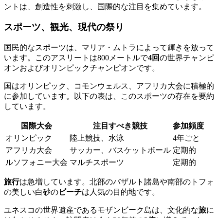
ントは、創造性を刺激し、国際的な注目を集めています。
スポーツ、観光、現代の祭り
国民的なスポーツは、マリア・ムトラによって輝きを放って
います。このアスリートは800メートルで
4回
の世界チャンピ
オンおよびオリンピックチャンピオンです。
国はオリンピック、コモンウェルス、アフリカ大会に積極的
に参加しています。以下の表は、このスポーツの存在を要約
しています。
国際大会
注目すべき競技
参加頻度
オリンピック
陸上競技、水泳
4年ごと
アフリカ大会
サッカー、バスケットボール
定期的
ルソフォニー大会
マルチスポーツ
定期的
旅行
は急増しています。北部のバザルト諸島や南部のトフォ
の美しい白砂の
ビーチ
は人気の目的地です。
ユネスコの世界遺産であるモザンビーク島は、文化的な
旅
に