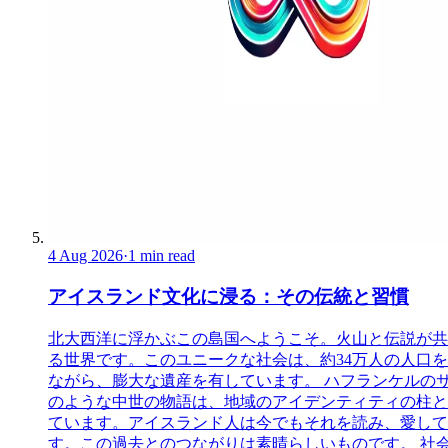
4 Aug 2026
·
1 min read
アイスランド文化に浸る：その伝統と習慣
北大西洋に浮かぶこの島国へようこそ。火山と伝説が共
る世界です。このユニークな社会は、約34万人の人口
ながら、膨大な遺産を有しています。 ハフランケルの
のような中世の物語は、地域のアイデンティティの柱と
ています。アイスランド人は今でもそれを読み、愛して
す。この過去とのつながりは素晴らしいものです。 社