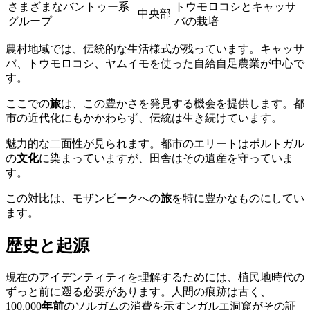
さまざまなバントゥー系
トウモロコシとキャッサ
中央部
グループ
バの栽培
農村地域では、伝統的な生活様式が残っています。キャッサ
バ、トウモロコシ、ヤムイモを使った自給自足農業が中心で
す。
ここでの
旅
は、この豊かさを発見する機会を提供します。都
市の近代化にもかかわらず、伝統は生き続けています。
魅力的な二面性が見られます。都市のエリートはポルトガル
の
文化
に染まっていますが、田舎はその遺産を守っていま
す。
この対比は、モザンビークへの
旅
を特に豊かなものにしてい
ます。
歴史と起源
現在のアイデンティティを理解するためには、植民地時代の
ずっと前に遡る必要があります。人間の痕跡は古く、
100,000
年前
のソルガムの消費を示すンガルエ洞窟がその証