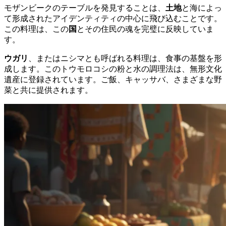
モザンビークのテーブルを発見することは、
土地
と海によっ
て形成されたアイデンティティの中心に飛び込むことです。
この料理は、この
国
とその住民の魂を完璧に反映していま
す。
ウガリ
、またはニシマとも呼ばれる料理は、食事の基盤を形
成します。このトウモロコシの粉と水の調理法は、無形文化
遺産に登録されています。ご飯、キャッサバ、さまざまな野
菜と共に提供されます。