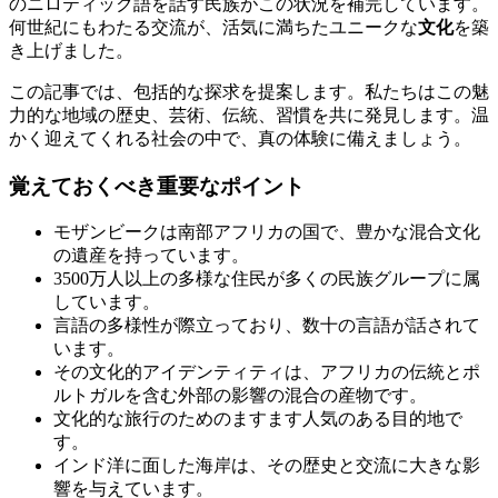
のニロティック語を話す民族がこの状況を補完しています。
何世紀にもわたる交流が、活気に満ちたユニークな
文化
を築
き上げました。
この記事では、包括的な探求を提案します。私たちはこの魅
力的な地域の歴史、芸術、伝統、習慣を共に発見します。温
かく迎えてくれる社会の中で、真の体験に備えましょう。
覚えておくべき重要なポイント
モザンビークは南部アフリカの国で、豊かな混合文化
の遺産を持っています。
3500万人以上の多様な住民が多くの民族グループに属
しています。
言語の多様性が際立っており、数十の言語が話されて
います。
その文化的アイデンティティは、アフリカの伝統とポ
ルトガルを含む外部の影響の混合の産物です。
文化的な旅行のためのますます人気のある目的地で
す。
インド洋に面した海岸は、その歴史と交流に大きな影
響を与えています。