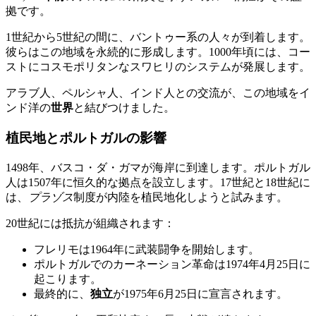
拠です。
1世紀から5世紀の間に、バントゥー系の人々が到着します。
彼らはこの地域を永続的に形成します。1000年頃には、コー
ストにコスモポリタンなスワヒリのシステムが発展します。
アラブ人、ペルシャ人、インド人との交流が、この地域をイ
ンド洋の
世界
と結びつけました。
植民地とポルトガルの影響
1498年、バスコ・ダ・ガマが海岸に到達します。ポルトガル
人は1507年に恒久的な拠点を設立します。17世紀と18世紀に
は、
プラゾス
制度が内陸を植民地化しようと試みます。
20世紀には抵抗が組織されます：
フレリモは1964年に武装闘争を開始します。
ポルトガルでのカーネーション革命は1974年4月25日に
起こります。
最終的に、
独立
が1975年6月25日に宣言されます。