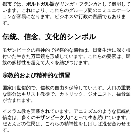
都市では、
ポルトガル語
が
リンガ・フランカ
として機能して
います。これにより、これらのグループ間のコミュニケーシ
ョンが容易になります。ビジネスや行政の言語でもありま
す。
伝統、信念、文化的シンボル
モザンビークの精神的で祝祭的な織物は、日常生活に深く根
付いた生きた万華鏡を形成しています。これらの要素は、民
族の多様性を超えて人々を結びつけます。
宗教的および精神的な慣習
国家は世俗的で、信教の自由を保障しています。人口の重要
な部分はキリスト教徒で、カトリック、ジオニスト、福音派
が含まれます。
イスラム教も実践されています。アニミズムのような伝統的
信念は、多くの
モザンビーク人
にとって生き続けています。
ほとんど
の住民は、これらの精神性をしばしば混ぜ合わせま
す。