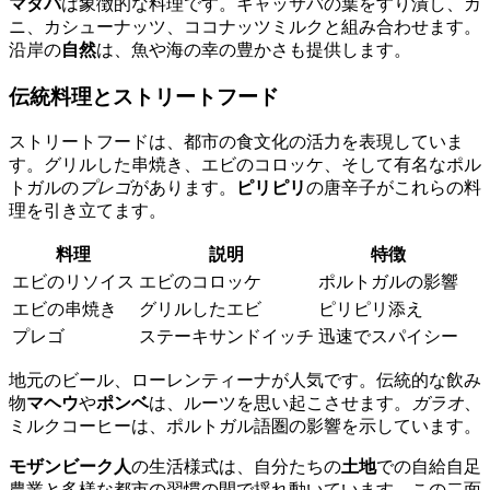
マタパ
は象徴的な料理です。キャッサバの葉をすり潰し、カ
ニ、カシューナッツ、ココナッツミルクと組み合わせます。
沿岸の
自然
は、魚や海の幸の豊かさも提供します。
伝統料理とストリートフード
ストリートフードは、都市の食文化の活力を表現していま
す。グリルした串焼き、エビのコロッケ、そして有名なポル
トガルの
プレゴ
があります。
ピリピリ
の唐辛子がこれらの料
理を引き立てます。
料理
説明
特徴
エビのリソイス
エビのコロッケ
ポルトガルの影響
エビの串焼き
グリルしたエビ
ピリピリ添え
プレゴ
ステーキサンドイッチ
迅速でスパイシー
地元のビール、ローレンティーナが人気です。伝統的な飲み
物
マヘウ
や
ポンベ
は、ルーツを思い起こさせます。
ガラオ
、
ミルクコーヒーは、ポルトガル語圏の影響を示しています。
モザンビーク人
の生活様式は、自分たちの
土地
での自給自足
農業と多様な都市の習慣の間で揺れ動いています。この二面