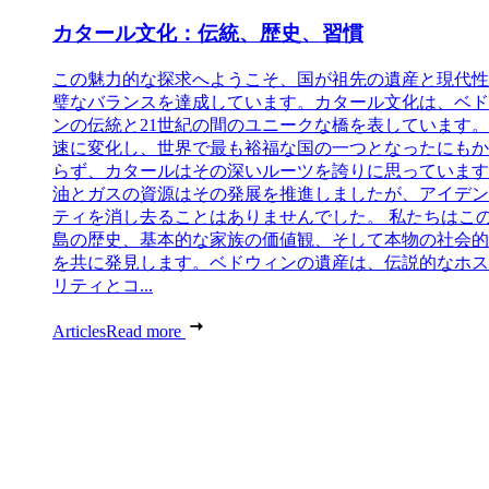
カタール文化：伝統、歴史、習慣
この魅力的な探求へようこそ、国が祖先の遺産と現代性
璧なバランスを達成しています。カタール文化は、ベド
ンの伝統と21世紀の間のユニークな橋を表しています。
速に変化し、世界で最も裕福な国の一つとなったにもか
らず、カタールはその深いルーツを誇りに思っています
油とガスの資源はその発展を推進しましたが、アイデン
ティを消し去ることはありませんでした。 私たちはこ
島の歴史、基本的な家族の価値観、そして本物の社会的
を共に発見します。ベドウィンの遺産は、伝説的なホス
リティとコ...
Articles
Read more