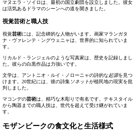
マヌエラ・ソイロは、最初の国立劇団を設立しました。彼女
は活気あるドラマのシーンへの道を開きました。
視覚芸術と職人技
視覚
芸術
には、記念碑的な人物がいます。画家マランガタ
ナ・ヴァレンテ・ングウェニャは、世界的に知られていま
す。
リカルド・ランジェルのような写真家は、歴史を記録しまし
た。彼らの白黒作品は力強いです。
文学は、アントニオ・ルイ・ノローニャの詩的な
起源
を見つ
けます。20世紀には、彼の詩集
ソネット
が植民地の現実を批
判しました。
マコンデの
芸術
は、精巧な木彫りで有名です。テキスタイル
から陶器までの職人技は、世代を超えて受け継がれていま
す。
モザンビークの食文化と生活様式