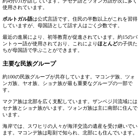
約4分の1が話しています。チセナ語とツォンガ語が次に多く
使用されています。
ポルトガル語
は公式言語です。住民の半数以上がこれを習得
していますが、母国語として話す人はごく少数です。
最近の進展により、初等教育が促進されています。約15のバ
ントゥー語が使用されており、これにより
ほとんど
の子供た
ちが母国語で学ぶことができます。
主要な民族グループ
約100の民族グループが共存しています。マコンデ族、ツォ
ンガ族、ヤオ族、ショナ族が最も重要なグループの一部で
す。
マクア族は北部を広く支配しています。ザンベジ川流域には
セナ族とショナ族がいます。ツォンガ族は主に南部に住んで
います。
海岸では、スワヒリの人々が海洋交流の遺産を受け継いでい
ます。マコンデ族は彫刻で知られ、北部にも住んでいます。