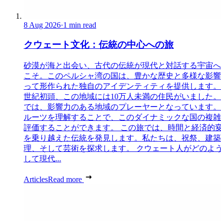
8 Aug 2026
·
1 min read
クウェート文化：伝統の中心への旅
砂漠が海と出会い、古代の伝統が現代と対話する宇宙へ
こそ。このペルシャ湾の国は、豊かな歴史と多様な影響
って形作られた独自のアイデンティティを提供します。 
世紀初頭、この地域には10万人未満の住民がいました
では、影響力のある地域のプレーヤーとなっています。
ルーツを理解することで、このダイナミックな国の複雑
評価することができます。 この旅では、時間と経済的
を乗り越えた伝統を発見します。私たちは、祝祭、建築
理、そして芸術を探求します。 クウェート人がどのよ
して現代...
Articles
Read more