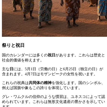
祭りと祝日
国のカレンダーには多くの
祝日
があります。これらは歴史と
社会的価値を称えます。
主な
日
には、5月1日（労働の日）と6月25日（独立の日）が
含まれます。4月7日はモザンビークの女性を祝います。
これらの祝典は
共同体の精神
を強化します。国のシンボル、
例えば国旗や象もこの誇りを体現しています。
グレ・ワムクルの信仰のような慣習は、ユネスコによって認
められています。これらは無形文化遺産の豊かさを示してい
ます。