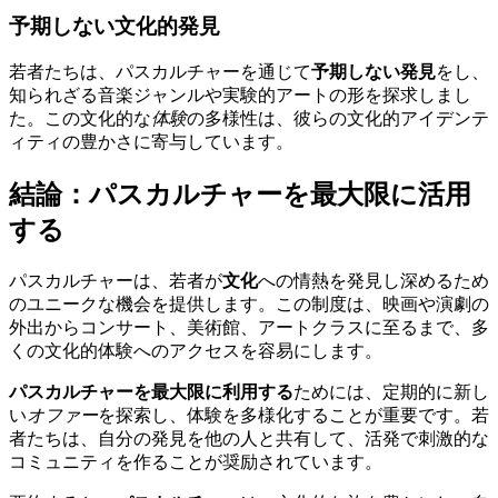
予期しない文化的発見
若者たちは、パスカルチャーを通じて
予期しない発見
をし、
知られざる音楽ジャンルや実験的アートの形を探求しまし
た。この文化的な
体験
の多様性は、彼らの文化的アイデンテ
ィティの豊かさに寄与しています。
結論：パスカルチャーを最大限に活用
する
パスカルチャーは、若者が
文化
への情熱を発見し深めるため
のユニークな機会を提供します。この制度は、映画や演劇の
外出からコンサート、美術館、アートクラスに至るまで、多
くの文化的体験へのアクセスを容易にします。
パスカルチャーを最大限に利用する
ためには、定期的に新し
い
オファー
を探索し、体験を多様化することが重要です。若
者たちは、自分の発見を他の人と共有して、活発で刺激的な
コミュニティを作ることが奨励されています。