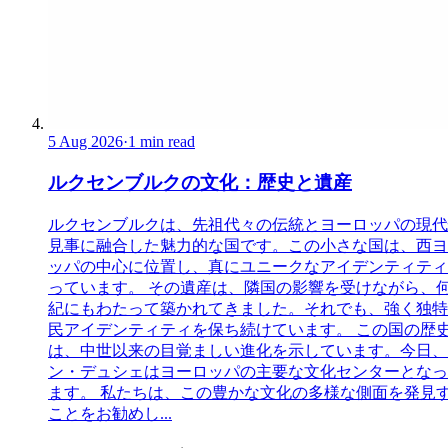
5 Aug 2026
·
1 min read
ルクセンブルクの文化：歴史と遺産
ルクセンブルクは、先祖代々の伝統とヨーロッパの現代
見事に融合した魅力的な国です。この小さな国は、西ヨ
ッパの中心に位置し、真にユニークなアイデンティティ
っています。 その遺産は、隣国の影響を受けながら、
紀にもわたって築かれてきました。それでも、強く独特
民アイデンティティを保ち続けています。 この国の歴
は、中世以来の目覚ましい進化を示しています。今日、
ン・デュシェはヨーロッパの主要な文化センターとなっ
ます。 私たちは、この豊かな文化の多様な側面を発見
ことをお勧めし...