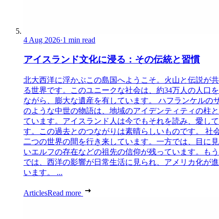
4 Aug 2026
·
1 min read
アイスランド文化に浸る：その伝統と習慣
北大西洋に浮かぶこの島国へようこそ。火山と伝説が共
る世界です。このユニークな社会は、約34万人の人口
ながら、膨大な遺産を有しています。 ハフランケルの
のような中世の物語は、地域のアイデンティティの柱と
ています。アイスランド人は今でもそれを読み、愛して
す。この過去とのつながりは素晴らしいものです。 社
二つの世界の間を行き来しています。一方では、目に見
いエルフの存在などの祖先の信仰が残っています。もう
では、西洋の影響が日常生活に見られ、アメリカ化が進
います。 ...
Articles
Read more