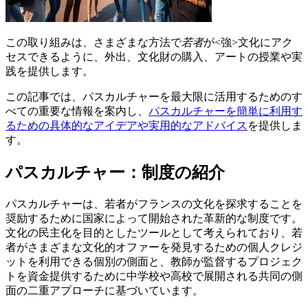
この取り組みは、さまざまな方法で
若者
が<強>文化にアク
セスできるように、外出、文化財の購入、アートの授業や実
践を提供します。
この記事では、パスカルチャーを最大限に活用するためのす
べての重要な情報を案内し、
パスカルチャーを簡単に利用す
るための具体的なアイデアや実用的なアドバイス
を提供しま
す。
パスカルチャー：制度の紹介
パスカルチャーは、若者がフランスの文化を探求することを
奨励するために国家によって開始された革新的な制度です。
文化の民主化を目的としたツールとして考えられており、若
者がさまざまな文化的オファーを発見するための個人クレジ
ットを利用できる個別の側面と、教師が監督するプロジェク
トを資金提供するために中学校や高校で展開される共同の側
面の二重アプローチに基づいています。