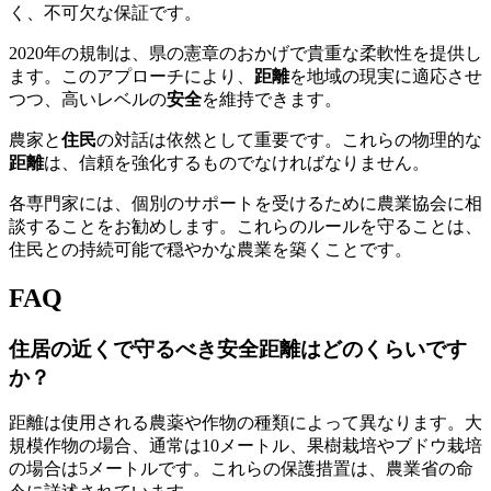
く、不可欠な保証です。
2020年の規制は、県の憲章のおかげで貴重な柔軟性を提供し
ます。このアプローチにより、
距離
を地域の現実に適応させ
つつ、高いレベルの
安全
を維持できます。
農家と
住民
の対話は依然として重要です。これらの物理的な
距離
は、信頼を強化するものでなければなりません。
各専門家には、個別のサポートを受けるために農業協会に相
談することをお勧めします。これらのルールを守ることは、
住民との持続可能で穏やかな農業を築くことです。
FAQ
住居の近くで守るべき安全距離はどのくらいです
か？
距離は使用される農薬や作物の種類によって異なります。大
規模作物の場合、通常は10メートル、果樹栽培やブドウ栽培
の場合は5メートルです。これらの保護措置は、農業省の命