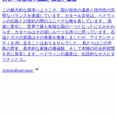
この魅力的な探求へようこそ、国が祖先の遺産と現代性の完
璧なバランスを達成しています。カタール文化は、ベドウィ
ンの伝統と21世紀の間のユニークな橋を表しています。 急
速に変化し、世界で最も裕福な国の一つとなったにもかかわ
らず、カタールはその深いルーツを誇りに思っています。石
油とガスの資源はその発展を推進しましたが、アイデンティ
ティを消し去ることはありませんでした。 私たちはこの半
島の歴史、基本的な家族の価値観、そして本物の社会的習慣
を共に発見します。ベドウィンの遺産は、伝説的なホスピタ
リティとコ...
Articles
Read more