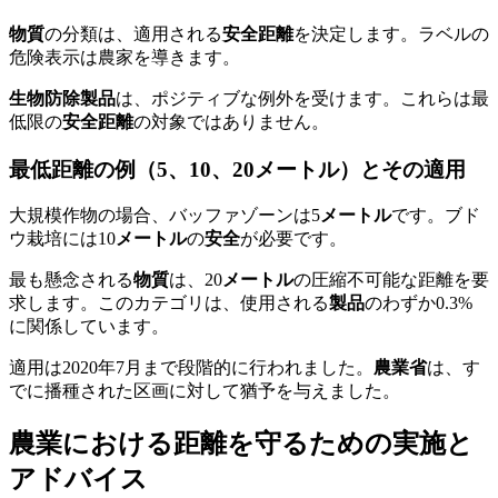
物質
の分類は、適用される
安全距離
を決定します。ラベルの
危険表示は農家を導きます。
生物防除製品
は、ポジティブな例外を受けます。これらは最
低限の
安全距離
の対象ではありません。
最低距離の例（5、10、20メートル）とその適用
大規模作物の場合、バッファゾーンは5
メートル
です。ブド
ウ栽培には10
メートル
の
安全
が必要です。
最も懸念される
物質
は、20
メートル
の圧縮不可能な距離を要
求します。このカテゴリは、使用される
製品
のわずか0.3%
に関係しています。
適用は2020年7月まで段階的に行われました。
農業省
は、す
でに播種された区画に対して猶予を与えました。
農業における距離を守るための実施と
アドバイス