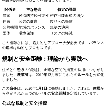
利益を調和させることを目指しています。
関係者
主な懸念
特定の課題
農家
経済的持続可能性
耕作可能面積の減少
住民
公共の健康
製品への曝露
公的機関
地域のバランス
規制の適用
団体
環境保護
リスクの軽減
この複雑さには、協力的なアプローチが必要です。バランス
の追求は動的なプロセスです。
規制と安全距離：理論から実践へ
住民と生態系の保護は、正確な空間的措置の採用につながり
ました。
農業省
は、2019年12月末にこれらの
ルール
を公式化
しました。
この
命令
は、2020年
1月1日
に発効しました。これは、
住居
か
ら測定された三つのレベルの
安全距離
を定義しています。
公式な規制と安全指標