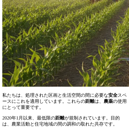
私たちは、処理された区画と生活空間の間に必要な
安全
スペ
ースにこれを適用しています。これらの
距離
は、
農薬
の使用
にとって重要です。
2020年1月以来、最低限の
距離
が規制されています。目的
は、農業活動と住宅地域の間の調和の取れた共存です。