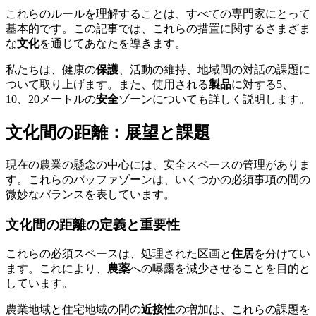
これらのルールを理解することは、すべての専門家にとって
基本的です。この記事では、これらの措置に関するさまざま
な
文化
を通じてあなたを導きます。
私たちは、健康の
保護
、活動の維持、地域間の対話の課題に
ついて取り上げます。また、使用される
製品
に対する5、
10、20メートルの
安全
ゾーンについても詳しく説明します。
文化間の距離：展望と課題
現在の農業の懸念の中心には、安全スペースの管理がありま
す。これらのバッファゾーンは、いくつかの必須事項の間の
微妙なバランスを表しています。
文化間の距離の定義と重要性
これらの必須スペースは、処理された区画と
住居
を分けてい
ます。これにより、
農薬
への曝露を減少させることを目的と
しています。
農業地域と住宅地域の間の
近接性
の増加は、これらの課題を