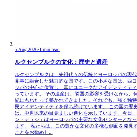
5 Aug 2026
·
1 min read
ルクセンブルクの文化：歴史と遺産
ルクセンブルクは、先祖代々の伝統とヨーロッパの現代
見事に融合した魅力的な国です。この小さな国は、西ヨ
ッパの中心に位置し、真にユニークなアイデンティティ
っています。 その遺産は、隣国の影響を受けながら、
紀にもわたって築かれてきました。それでも、強く独特
民アイデンティティを保ち続けています。 この国の歴
は、中世以来の目覚ましい進化を示しています。今日、
ン・デュシェはヨーロッパの主要な文化センターとなっ
ます。 私たちは、この豊かな文化の多様な側面を発見
ことをお勧めし...