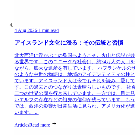
4 Aug 2026
·
1 min read
アイスランド文化に浸る：その伝統と習慣
北大西洋に浮かぶこの島国へようこそ。火山と伝説が共
る世界です。このユニークな社会は、約34万人の人口
ながら、膨大な遺産を有しています。 ハフランケルの
のような中世の物語は、地域のアイデンティティの柱と
ています。アイスランド人は今でもそれを読み、愛して
す。この過去とのつながりは素晴らしいものです。 社
二つの世界の間を行き来しています。一方では、目に見
いエルフの存在などの祖先の信仰が残っています。もう
では、西洋の影響が日常生活に見られ、アメリカ化が進
います。 ...
Articles
Read more