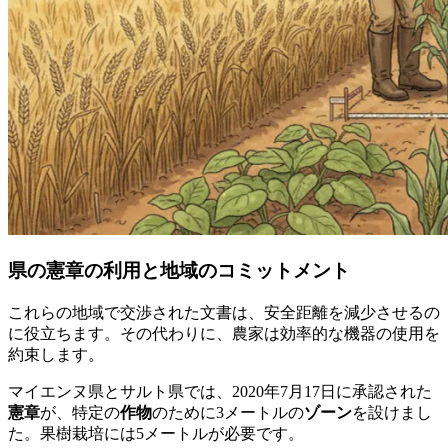
県の憲章の利用と地域のコミットメント
これらの地域で交渉された文書は、安全距離を減少させるの
に役立ちます。その代わりに、農家は効率的な機器の使用を
約束します。
マイエンヌ県とサルト県では、2020年7月17日に承認された
憲章
が、特定の
作物
のために3メートルの
ゾーン
を設けまし
た。果樹栽培には5メートルが必要です。