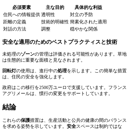
必須要素
主な目的
具体的な利益
住民への情報提供
透明性
対立の予防
距離の定義
技術的明確性
簡素化された適用
対話の方法
調整
穏やかな関係
安全な適用のためのベストプラクティスと技術
未処理の
ゾーン
の管理は評価される可能性があります。草地
は生態的に重要な面積と見なされます。
回転灯
の使用は、進行中の
処理
を示します。この簡単な措置
は、住民の安全を強化します。
政府はこの移行を2500万ユーロで支援しています。フランス
アグリメールは、慣行の変更をサポートしています。
結論
これらの
保護
措置は、生産活動と公共の健康の間のバランス
を求める姿勢を示しています。
安全
スペースは制約ではな