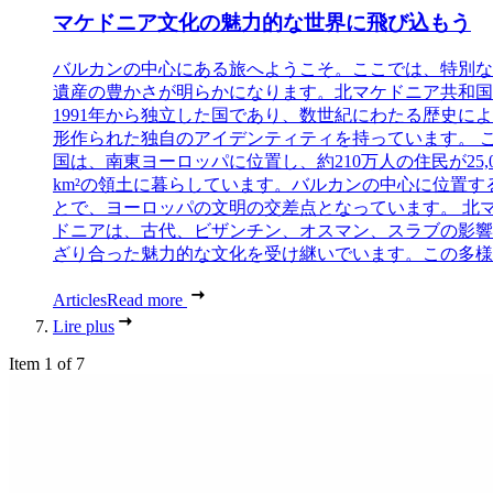
マケドニア文化の魅力的な世界に飛び込もう
バルカンの中心にある旅へようこそ。ここでは、特別な
遺産の豊かさが明らかになります。北マケドニア共和国
1991年から独立した国であり、数世紀にわたる歴史に
形作られた独自のアイデンティティを持っています。 
国は、南東ヨーロッパに位置し、約210万人の住民が25,0
km²の領土に暮らしています。バルカンの中心に位置す
とで、ヨーロッパの文明の交差点となっています。 北
ドニアは、古代、ビザンチン、オスマン、スラブの影響
ざり合った魅力的な文化を受け継いでいます。この多様..
Articles
Read more
Lire plus
Item 1 of 7