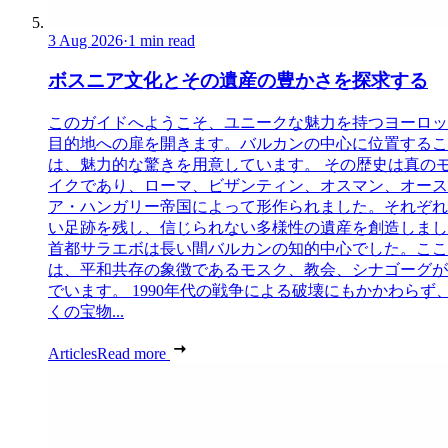
3 Aug 2026
·
1 min read
ボスニア文化とその遺産の豊かさを探求する
このガイドへようこそ、ユニークな魅力を持つヨーロッ
目的地への扉を開きます。バルカンの中心に位置するこ
は、魅力的な驚きを用意しています。 その歴史は真の
イクであり、ローマ、ビザンティン、オスマン、オース
ア・ハンガリー帝国によって形作られました。それぞれ
い足跡を残し、信じられない多様性の遺産を創造しまし
首都サラエボは長い間バルカンの知的中心でした。ここ
は、平和共存の象徴であるモスク、教会、シナゴーグが
でいます。 1990年代の戦争による破壊にもかかわらず
くの宝物...
Articles
Read more