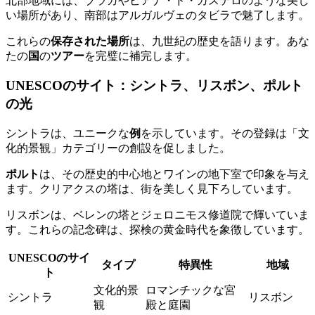
北部地域には、ブラガやビアナ・ド・カステロのような美し
い場所があり、南部はアルガルヴェのタビラで魅了します。
これらの
保存された場所
は、九世紀の歴史を語ります。あな
たの
国
の
ツアー
を完璧に補完します。
UNESCOのサイト：シントラ、リスボン、ポルト
の光
シントラは、ユニークな
例
を示しています。その登録は「文
化的景観」カテゴリーの創設を促しました。
ポルト
は、その歴史的中心地とワインの地下室で印象を与え
ます。クリアクスの塔は、街を美しく見下ろしています。
リスボンは、ベレンの塔とジェロニモス修道院で輝いていま
す。これらの記念碑は、探検の黄金時代を象徴しています。
UNESCOのサイ
タイプ
特異性
地域
ト
文化的景
ロマンチックな宮
シントラ
リスボン
観
殿と庭園