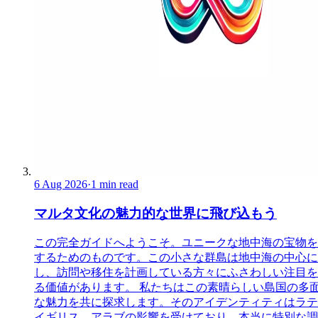
6 Aug 2026
·
1 min read
マルタ文化の魅力的な世界に飛び込もう
この完全ガイドへようこそ。ユニークな地中海の宝物を
するためのものです。この小さな群島は地中海の中心に
し、訪問や移住を計画している方々にふさわしい注目を
る価値があります。 私たちはこの素晴らしい島国の多
な魅力を共に探求します。そのアイデンティティはラテ
イギリス、アラブの影響を受けており、本当に特別な調