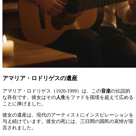
アマリア・ロドリゲスの遺産
アマリア・ロドリゲス（1920-1999）は、この
音楽
の伝説的
な存在です。彼女はその
人生
をファドを国境を超えて広める
ことに捧げました。
彼女の遺産は、現代のアーティストにインスピレーションを
与え続けています。彼女の死には、三日間の国民の哀悼が宣
言されました。