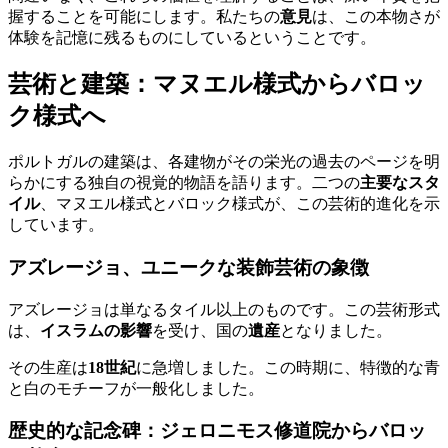
握することを可能にします。私たちの
意見
は、この本物さが
体験を記憶に残るものにしているということです。
芸術と建築：マヌエル様式からバロッ
ク様式へ
ポルトガルの建築は、各建物がその栄光の過去のページを明
らかにする独自の視覚的物語を語ります。二つの
主要なスタ
イル
、マヌエル様式とバロック様式が、この芸術的進化を示
しています。
アズレージョ、ユニークな装飾芸術の象徴
アズレージョは単なるタイル以上のものです。この芸術形式
は、
イスラムの影響
を受け、国の
遺産
となりました。
その生産は
18世紀
に急増しました。この時期に、特徴的な青
と白のモチーフが一般化しました。
歴史的な記念碑：ジェロニモス修道院からバロッ