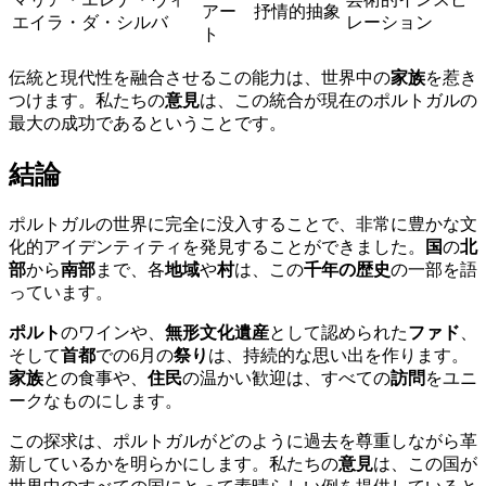
アー
抒情的抽象
エイラ・ダ・シルバ
レーション
ト
伝統と現代性を融合させるこの能力は、世界中の
家族
を惹き
つけます。私たちの
意見
は、この統合が現在のポルトガルの
最大の成功であるということです。
結論
ポルトガルの世界に完全に没入することで、非常に豊かな文
化的アイデンティティを発見することができました。
国
の
北
部
から
南部
まで、各
地域
や
村
は、この
千年の歴史
の一部を語
っています。
ポルト
のワインや、
無形文化遺産
として認められた
ファド
、
そして
首都
での6月の
祭り
は、持続的な思い出を作ります。
家族
との食事や、
住民
の温かい歓迎は、すべての
訪問
をユニ
ークなものにします。
この探求は、ポルトガルがどのように過去を尊重しながら革
新しているかを明らかにします。私たちの
意見
は、この国が