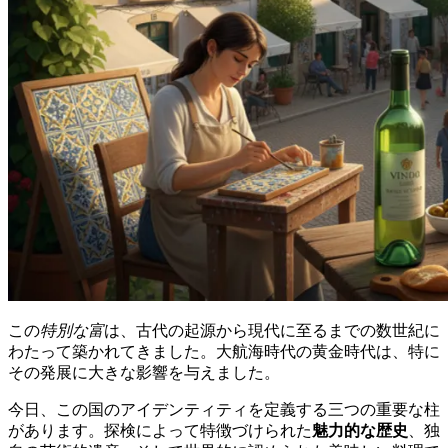
この
特別な富
は、古代の起源から現代に至るまでの数世紀に
わたって築かれてきました。大航海時代の黄金時代は、特に
その発展に大きな影響を与えました。
今日、この国のアイデンティティを定義する三つの重要な柱
があります。探検によって特徴づけられた
魅力的な歴史
、独