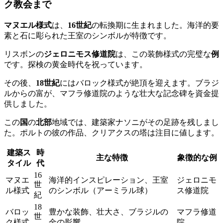
ク教会まで
マヌエル様式
は、
16世紀
の転換期に生まれました。海洋的要
素と石に彫られた王室のシンボルが特徴です。
リスボンの
ジェロニモス修道院
は、この装飾様式の完璧な
例
です。探検の黄金時代を祝っています。
その後、
18世紀
にはバロック様式が絶頂を迎えます。ブラジ
ルからの富が、マフラ修道院のような壮大な記念碑を資金提
供しました。
この
国
の
北部
地域では、建築家ナソニがその足跡を残しまし
た。ポルトの彼の作品、クリアクスの塔は注目に値します。
建築ス
時
主な特徴
象徴的な例
タイル
代
16
マヌエ
海洋的インスピレーション、王室
ジェロニモ
世
ル様式
のシンボル（アーミラル球）
ス修道院
紀
18
バロッ
豊かな装飾、壮大さ、ブラジルの
マフラ修道
世
ク様式
金の影響
院