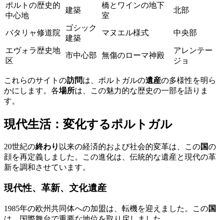
ポルトの歴史的
橋とワインの地下
建築
北部
中心地
室
ゴシック
バタリャ修道院
マヌエル様式
中央部
建築
エヴォラ歴史地
アレンテー
市中心部
無傷のローマ神殿
区
ジョ
これらのサイトの
訪問
は、ポルトガルの
遺産
の多様性を明ら
かにします。各
場所
は、この魅力的な歴史の一部を語りま
す。
現代生活：変化するポルトガル
20世紀の
終わり
以来の経済的および社会的変革は、この
国
の
顔を再定義しました。この進化は、伝統的な遺産と現代の革
新を調和させています。
現代性、革新、文化遺産
1985年の欧州共同体への加盟は、転機を迎えました。この
国
は、国際舞台で重要な地位を取り戻しました。