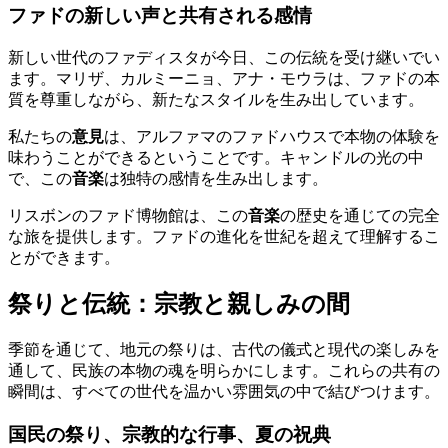
ファドの新しい声と共有される感情
新しい世代のファディスタが今日、この伝統を受け継いでい
ます。マリザ、カルミーニョ、アナ・モウラは、ファドの本
質を尊重しながら、新たなスタイルを生み出しています。
私たちの
意見
は、アルファマのファドハウスで本物の体験を
味わうことができるということです。キャンドルの光の中
で、この
音楽
は独特の感情を生み出します。
リスボンのファド博物館は、この
音楽
の歴史を通じての完全
な旅を提供します。ファドの進化を世紀を超えて理解するこ
とができます。
祭りと伝統：宗教と親しみの間
季節を通じて、地元の祭りは、古代の儀式と現代の楽しみを
通して、民族の本物の魂を明らかにします。これらの共有の
瞬間は、すべての世代を温かい雰囲気の中で結びつけます。
国民の祭り、宗教的な行事、夏の祝典