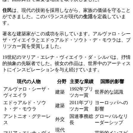
住民
は、現代の技術を採用しながら、家族の価値を守ること
ができました。このバランスが現代の
生活
を定義していま
す。
著名な建築家がこの成功を示しています。アルヴァロ・シー
ザ・ヴィエイラとエドゥアルド・ソウト・デ・モウラは、プ
リツカー賞を受賞しました。
19世紀のマリア・エレナ・ヴィエイラ・ダ・シルバは、抒情
的抽象の先駆者でした。彼女の作品は、世界中のアーティス
トにインスピレーションを与え続けています。
現代の人物
分野
主要な業績
国際的影響
アルヴァロ・シーザ・
1992年プリ
建築
世界的な認識
ヴィエイラ
ツカー賞
エドゥアルド・ソウ
2011年プリ
ヨーロッパへの
建築
ト・デ・モウラ
ツカー賞
影響
アントニオ・グテーレ
国連事務総
グローバルなリ
外交
ス
長
ーダーシップ
現代
マリア・エレナ・ヴィ
芸術的インスピ