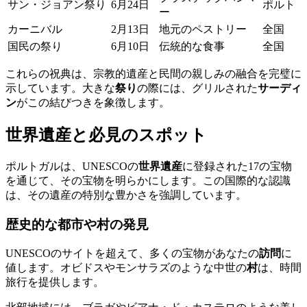
サン・ジョアン祭り
6月24日
ポルト
ー
カーニバル
2月13日
地元のペストリー
全国
国民の祭り
6月10日
伝統的な食事
全国
これらの祝典は、宗教的遺産と民間の親しみの融合を完璧に
示しています。大きな
祭り
の際には、グリルされた
サーディ
ン
がこの結びつきを象徴します。
世界遺産と必見のスポット
ポルトガルは、UNESCOの
世界遺産
に登録された17の宝物
を通じて、その宝物を明らかにします。この国際的な認識
は、その遺産の特別な豊かさを強調しています。
歴史的な都市や村の発見
UNESCOのサイトを超えて、多くの宝物があなたの
訪問
に
値します。オビドスやモンサラズのような中世の
村
は、時間
旅行を提供します。