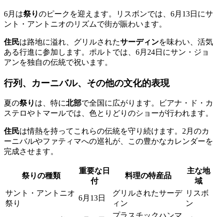
6月は
祭り
のピークを迎えます。リスボンでは、6月13日にサ
ント・アントニオのリズムで街が賑わいます。
住民
は路地に溢れ、グリルされた
サーディン
を味わい、活気
ある行進に参加します。ポルトでは、6月24日にサン・ジョ
アンを独自の伝統で祝います。
行列、カーニバル、その他の文化的表現
夏の
祭り
は、特に
北部
で全国に広がります。ビアナ・ド・カ
ステロやトマールでは、色とりどりのショーが行われます。
住民
は情熱を持ってこれらの伝統を守り続けます。2月のカ
ーニバルやファティマへの巡礼が、この豊かなカレンダーを
完成させます。
重要な日
主な地
祭りの種類
料理の特産品
付
域
サント・アントニオ
グリルされたサーデ
リスボ
6月13日
祭り
ィン
ン
プラスチックハンマ