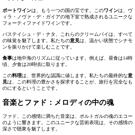
ポートワイン
は、もう一つの国の宝です。この
ワイン
は、ヴ
ィラ・ノヴァ・デ・ガイアの地下室で熟成されるユニークな
フォーティファイドワインです。
パステイシュ・デ・ナタ、これらのクリームパイは、すべて
の味覚を魅了します。私たちの
意見
は、温かい状態でシナモ
ンを振りかけて楽しむことです。
食事
は地中海のリズムに従っています。例えば、昼食は14時
頃、夕食は20時頃に取ります。
この
料理
は、世界的な認識に値します。私たちの最終的な
意
見
は、この料理の豊かさを探求することが、旅行を完全なも
のにするということです。
音楽とファド：メロディの中の魂
ファド、この感情に満ちた音楽は、ポルトガルの魂のエコー
のように響きます。このユニークな芸術表現は、その感情の
深さで聴衆を魅了します。