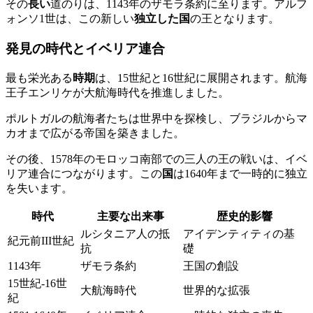
その
長い
道のりは、1143年のザモラ条約に至ります。アルフ
ォンソ1世は、この新しい
独立した国
の王となります。
発見の時代とイベリア連合
最も栄光ある
時期
は、15世紀と16世紀に展開されます。航海
王子エンリケが大航海時代を推進しました。
ポルトガルの航海者たちは世界中を探検し、ブラジルからマ
カオまで広がる帝国を築きました。
その後、1578年のモロッコ南部での三人の王の戦いは、イベ
リア連合につながります。この
国
は1640年まで一時的に独立
を失います。
時代
主要な出来事
歴史的影響
ルシタニア人の抵
アイデンティティの基
紀元前III世紀
抗
礎
1143年
ザモラ条約
王国の創設
15世紀-16世
大航海時代
世界的な拡張
紀