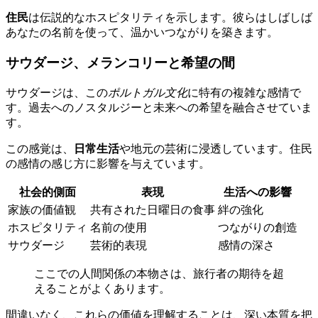
住民
は伝説的なホスピタリティを示します。彼らはしばしば
あなたの名前を使って、温かいつながりを築きます。
サウダージ、メランコリーと希望の間
サウダージは、この
ポルトガル文化
に特有の複雑な感情で
す。過去へのノスタルジーと未来への希望を融合させていま
す。
この感覚は、
日常生活
や地元の芸術に浸透しています。住民
の感情の感じ方に影響を与えています。
社会的側面
表現
生活への影響
家族の価値観
共有された日曜日の食事
絆の強化
ホスピタリティ
名前の使用
つながりの創造
サウダージ
芸術的表現
感情の深さ
ここでの人間関係の本物さは、旅行者の期待を超
えることがよくあります。
間違いなく、これらの価値を理解することは、深い本質を把