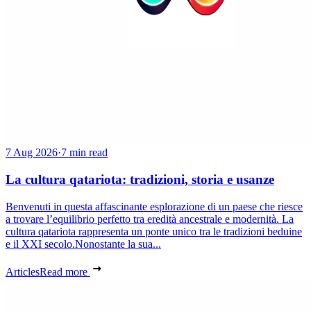
7 Aug 2026
·
7 min read
La cultura qatariota: tradizioni, storia e usanze
Benvenuti in questa affascinante esplorazione di un paese che riesce
a trovare l’equilibrio perfetto tra eredità ancestrale e modernità. La
cultura qatariota rappresenta un ponte unico tra le tradizioni beduine
e il XXI secolo.Nonostante la sua...
Articles
Read more