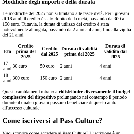
Modifiche degli importi e della durata
Le modifiche del 2025 non si limitano alle fasce d'età. Per i giovani
di 18 anni, il credito è stato ridotto della metà, passando da 300 a
150 euro. Tuttavia, la durata di utilizzo del credito è stata
notevolmente allungata, passando da 2 anni a 4 anni, fino alla vigilia
dei 21 anni.
Credito
Durata di
Credito
Durata di validità
Età
prima del
validità dal
dal 2025
prima del 2025
2025
2025
17
30 euro
50 euro
2 anni
4 anni
anni
18
300 euro
150 euro
2 anni
4 anni
anni
Questi cambiamenti mirano a
ridistribuire diversamente il budget
complessivo del dispositivo
prolungando nel contempo il periodo
durante il quale i giovani possono beneficiare di questo aiuto
all'accesso culturale.
Come iscriversi al Pass Culture?
Vuoi scoprire come accedere al Pass Culture? L'iscrizione è un