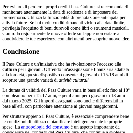
Per evitare di perdere i propri crediti Pass Culture, si raccomanda di
monitorare attentamente la data di scadenza e di impostare dei
promemoria. Utilizza la funzionalità di prenotazione anticipata per
attività future. Se hai molti crediti rimanenti vicino alla data limite,
privilegia l'acquisto di beni durevoli come libri o strumenti musicali.
Controlla regolarmente le nuove offerte sull'app e non esitare a
condividere le tue esperienze con altri utenti per scoprire nuove idee.
Conclusione
Il Pass Culture è un'iniziativa che ha rivoluzionato l'accesso alla
cultura
per i giovani. Offrendo un'assegnazione finanziaria adattata
alla loro età, questo dispositivo consente ai giovani di 15-18 anni di
scoprire una grande varietà di
attività culturali
.
La durata di validità del Pass Culture varia in base all'età: fino al 18°
compleanno per i 15-17 anni, e per 4 anni per i giovani di 18 anni
dal marzo 2025. Gli importi assegnati sono anche differenziati in
base all'età, con particolare attenzione ai giovani maggiorenni.
Per sfruttare appieno il Pass Culture, è essenziale comprendere bene
le condizioni di utilizzo e pianificare intelligentemente le proprie
spese. La
antropologia del consumo
è un aspetto importante da
considerare nel contesto del Pass Culture, che continua a svolgere