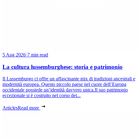
5 Aug 2026
·
7 min read
La cultura lussemburghese: storia e patrimonio
Il Lussemburgo ci offre un affascinante mix di tradizioni ancestrali e
modernità europea. Questo piccolo paese nel cuore dell’Europa
occidentale possiede un’identità davvero unica.Il suo patrimonio
eccezionale si è costruito nel corso dei...
Articles
Read more