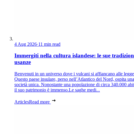
4 Aug 2026
·
11 min read
Immergiti nella cultura islandese: le sue tradizion
usanze
Benvenuti in un universo dove i vulcani si affiancano alle legg
Questo paese insulare, perso nell’Atlantico del Nord, ospita un
società unica. Nonostante una popolazione di circa 340.000 abit
il suo patrimonio è immenso.Le saghe medi...
Articles
Read more