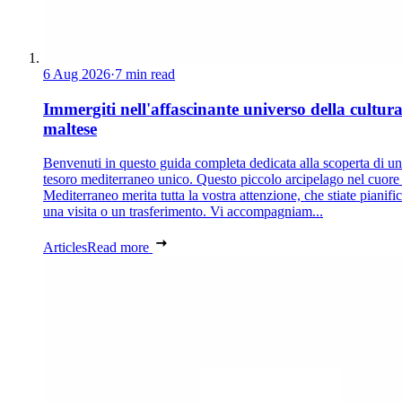
6 Aug 2026
·
7 min read
Immergiti nell'affascinante universo della cultur
maltese
Benvenuti in questo guida completa dedicata alla scoperta di un
tesoro mediterraneo unico. Questo piccolo arcipelago nel cuore
Mediterraneo merita tutta la vostra attenzione, che stiate pianif
una visita o un trasferimento. Vi accompagniam...
Articles
Read more