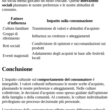
sui social media giocano un ruolo cruciale. Queste
interazioni
sociali
plasmano le nostre preferenze e le nostre abitudini di
consumo.
Fattore
Impatto sulla consumazione
d'influenza
Cultura familiare
Trasmissione di valori e abitudini d'acquisto
Gruppi di
Influenza su credenze e atteggiamenti
riferimento
Condivisione di opinioni e raccomandazioni sui
Reti sociali
prodotti
Adattamento degli acquisti in base alle festività
Eventi stagionali
locali
Conclusione
L'impatto culturale sul
comportamento del consumatore
è
innegabile. I valori culturali influenzano le nostre scelte d'acquisto,
plasmando le nostre preferenze e atteggiamenti. Nelle culture
collettiviste, le decisioni d'acquisto sono spesso guidate dall'opinione
della famiglia o della comunità. Al contrario, le culture individualiste
privilegiano un processo decisionale più personale.
L'evoluzione della consumazione riflette queste differenze culturali.