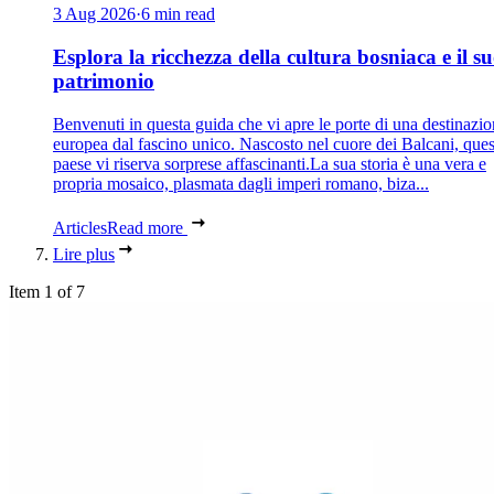
3 Aug 2026
·
6 min read
Esplora la ricchezza della cultura bosniaca e il s
patrimonio
Benvenuti in questa guida che vi apre le porte di una destinazi
europea dal fascino unico. Nascosto nel cuore dei Balcani, que
paese vi riserva sorprese affascinanti.La sua storia è una vera e
propria mosaico, plasmata dagli imperi romano, biza...
Articles
Read more
Lire plus
Item 1 of 7