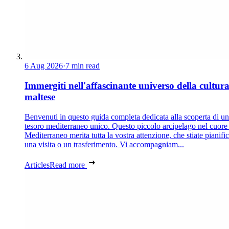
6 Aug 2026
·
7 min read
Immergiti nell'affascinante universo della cultur
maltese
Benvenuti in questo guida completa dedicata alla scoperta di un
tesoro mediterraneo unico. Questo piccolo arcipelago nel cuore
Mediterraneo merita tutta la vostra attenzione, che stiate pianif
una visita o un trasferimento. Vi accompagniam...
Articles
Read more