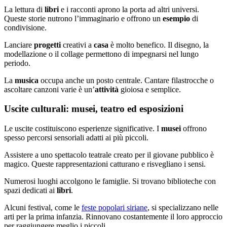
La lettura di
libri
e i racconti aprono la porta ad altri universi.
Queste storie nutrono l’immaginario e offrono un
esempio
di
condivisione.
Lanciare
progetti
creativi a
casa
è molto benefico. Il disegno, la
modellazione o il collage permettono di impegnarsi nel lungo
periodo.
La
musica
occupa anche un posto centrale. Cantare filastrocche o
ascoltare canzoni varie è un’
attività
gioiosa e semplice.
Uscite culturali: musei, teatro ed esposizioni
Le uscite costituiscono esperienze significative. I
musei
offrono
spesso percorsi sensoriali adatti ai più piccoli.
Assistere a uno spettacolo teatrale creato per il giovane pubblico è
magico. Queste rappresentazioni catturano e risvegliano i sensi.
Numerosi luoghi accolgono le famiglie. Si trovano biblioteche con
spazi dedicati ai
libri
.
Alcuni festival, come le
feste popolari siriane
, si specializzano nelle
arti per la prima infanzia. Rinnovano costantemente il loro approccio
per raggiungere meglio i piccoli.