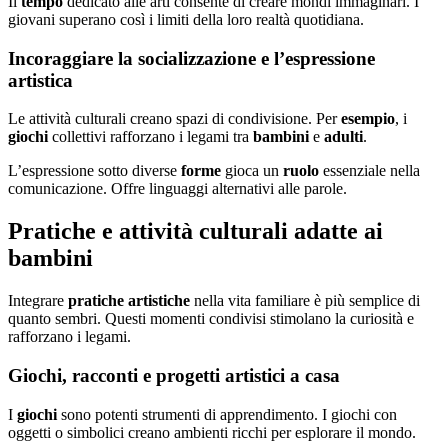
Il
tempo
dedicato alle arti consente di creare mondi immaginari. I
giovani superano così i limiti della loro realtà quotidiana.
Incoraggiare la socializzazione e l’espressione
artistica
Le attività culturali creano spazi di condivisione. Per
esempio
, i
giochi
collettivi rafforzano i legami tra
bambini
e
adulti
.
L’espressione sotto diverse
forme
gioca un
ruolo
essenziale nella
comunicazione. Offre linguaggi alternativi alle parole.
Pratiche e attività culturali adatte ai
bambini
Integrare
pratiche artistiche
nella vita familiare è più semplice di
quanto sembri. Questi momenti condivisi stimolano la curiosità e
rafforzano i legami.
Giochi, racconti e progetti artistici a casa
I
giochi
sono potenti strumenti di apprendimento. I giochi con
oggetti o simbolici creano ambienti ricchi per esplorare il mondo.