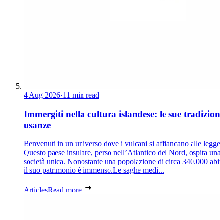
4 Aug 2026
·
11 min read
Immergiti nella cultura islandese: le sue tradizion
usanze
Benvenuti in un universo dove i vulcani si affiancano alle legg
Questo paese insulare, perso nell’Atlantico del Nord, ospita un
società unica. Nonostante una popolazione di circa 340.000 abit
il suo patrimonio è immenso.Le saghe medi...
Articles
Read more