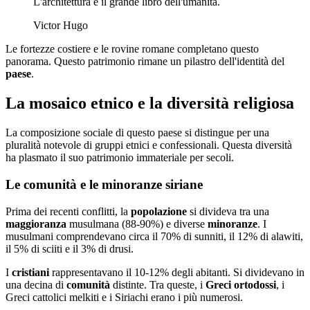
L'architettura è il grande libro dell'umanità.
Victor Hugo
Le fortezze costiere e le rovine romane completano questo
panorama. Questo patrimonio rimane un pilastro dell'identità del
paese
.
La mosaico etnico e la diversità religiosa
La composizione sociale di questo paese si distingue per una
pluralità notevole di gruppi etnici e confessionali. Questa diversità
ha plasmato il suo patrimonio immateriale per secoli.
Le comunità e le minoranze siriane
Prima dei recenti conflitti, la
popolazione
si divideva tra una
maggioranza
musulmana (88-90%) e diverse
minoranze
. I
musulmani comprendevano circa il 70% di sunniti, il 12% di alawiti,
il 5% di sciiti e il 3% di drusi.
I
cristiani
rappresentavano il 10-12% degli abitanti. Si dividevano in
una decina di
comunità
distinte. Tra queste, i
Greci ortodossi
, i
Greci cattolici melkiti e i Siriachi erano i più numerosi.