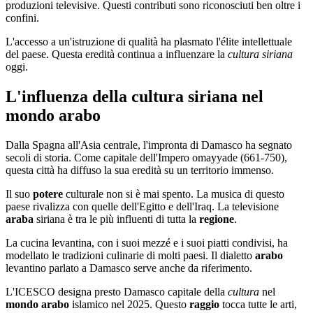
produzioni televisive. Questi contributi sono riconosciuti ben oltre i
confini.
L'accesso a un'istruzione di qualità ha plasmato l'élite intellettuale
del paese. Questa eredità continua a influenzare la
cultura
siriana
oggi.
L'influenza della cultura siriana nel
mondo arabo
Dalla Spagna all'Asia centrale, l'impronta di Damasco ha segnato
secoli di storia. Come capitale dell'Impero omayyade (661-750),
questa città ha diffuso la sua eredità su un territorio immenso.
Il suo
potere
culturale non si è mai spento. La musica di questo
paese rivalizza con quelle dell'Egitto e dell'Iraq. La televisione
araba
siriana è tra le più influenti di tutta la
regione
.
La cucina levantina, con i suoi mezzé e i suoi piatti condivisi, ha
modellato le tradizioni culinarie di molti paesi. Il dialetto
arabo
levantino parlato a Damasco serve anche da riferimento.
L'ICESCO designa presto Damasco capitale della
cultura
nel
mondo arabo
islamico nel 2025. Questo
raggio
tocca tutte le arti,