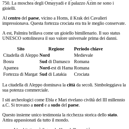
750. La moschea degli Omayyadi e il palazzo Azim ne sono i
gioielli.
Al
centro
del
paese
, vicino a Homs, il Krak dei Cavalieri
impressionava. Questa fortezza crociata era tra le meglio conservate.
A est, Palmira brillava come un gioiello bimillenario. Il suo status
UNESCO sottolineava il suo valore universale prima dei danni.
Sito
Regione
Periodo chiave
Citadella di Aleppo
Nord
Medievale
Bosra
Sud
di Damasco
Romana
Apamea
Nord
-est di Hama
Romana
Fortezza di Margat
Sud
di Latakia
Crociata
La citadella di Aleppo dominava la
città
da secoli. Simboleggiava la
sua potenza commerciale.
I siti archeologici come Ebla e Mari rivelano civiltà del III millennio
a.C. Si trovano a
nord
e a
sudo
del
paese
.
Questo insieme unico testimonia la ricchezza storica dello
stato
.
Attira appassionati da tutto il mondo.