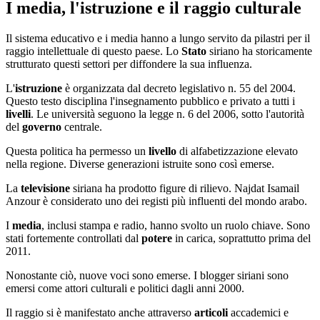
I media, l'istruzione e il raggio culturale
Il sistema educativo e i media hanno a lungo servito da pilastri per il
raggio intellettuale di questo paese. Lo
Stato
siriano ha storicamente
strutturato questi settori per diffondere la sua influenza.
L'
istruzione
è organizzata dal decreto legislativo n. 55 del 2004.
Questo testo disciplina l'insegnamento pubblico e privato a tutti i
livelli
. Le università seguono la legge n. 6 del 2006, sotto l'autorità
del
governo
centrale.
Questa politica ha permesso un
livello
di alfabetizzazione elevato
nella regione. Diverse generazioni istruite sono così emerse.
La
televisione
siriana ha prodotto figure di rilievo. Najdat Isamail
Anzour è considerato uno dei registi più influenti del mondo arabo.
I
media
, inclusi stampa e radio, hanno svolto un ruolo chiave. Sono
stati fortemente controllati dal
potere
in carica, soprattutto prima del
2011.
Nonostante ciò, nuove voci sono emerse. I blogger siriani sono
emersi come attori culturali e politici dagli anni 2000.
Il raggio si è manifestato anche attraverso
articoli
accademici e