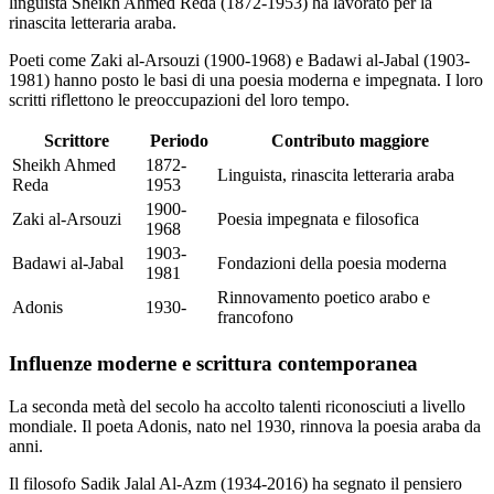
linguista Sheikh Ahmed Reda (1872-1953) ha lavorato per la
rinascita letteraria araba.
Poeti come Zaki al-Arsouzi (1900-1968) e Badawi al-Jabal (1903-
1981) hanno posto le basi di una poesia moderna e impegnata. I loro
scritti riflettono le preoccupazioni del loro tempo.
Scrittore
Periodo
Contributo maggiore
Sheikh Ahmed
1872-
Linguista, rinascita letteraria araba
Reda
1953
1900-
Zaki al-Arsouzi
Poesia impegnata e filosofica
1968
1903-
Badawi al-Jabal
Fondazioni della poesia moderna
1981
Rinnovamento poetico arabo e
Adonis
1930-
francofono
Influenze moderne e scrittura contemporanea
La seconda metà del secolo ha accolto talenti riconosciuti a livello
mondiale. Il poeta Adonis, nato nel 1930, rinnova la poesia araba da
anni.
Il filosofo Sadik Jalal Al-Azm (1934-2016) ha segnato il pensiero