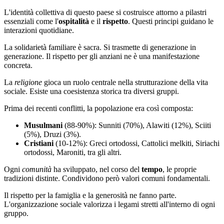
L'identità collettiva di questo paese si costruisce attorno a pilastri
essenziali come l'
ospitalità
e il
rispetto
. Questi principi guidano le
interazioni quotidiane.
La solidarietà familiare è sacra. Si trasmette di generazione in
generazione. Il rispetto per gli anziani ne è una manifestazione
concreta.
La
religione
gioca un ruolo centrale nella strutturazione della vita
sociale. Esiste una coesistenza storica tra diversi gruppi.
Prima dei recenti conflitti, la popolazione era così composta:
Musulmani
(88-90%): Sunniti (70%), Alawiti (12%), Sciiti
(5%), Druzi (3%).
Cristiani
(10-12%): Greci ortodossi, Cattolici melkiti, Siriachi
ortodossi, Maroniti, tra gli altri.
Ogni
comunità
ha sviluppato, nel corso del
tempo
, le proprie
tradizioni distinte. Condividono però valori comuni fondamentali.
Il rispetto per la famiglia e la generosità ne fanno parte.
L'organizzazione sociale valorizza i legami stretti all'interno di ogni
gruppo.