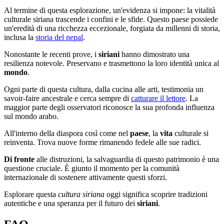
Al termine di questa esplorazione, un'evidenza si impone: la vitalità
culturale siriana trascende i confini e le sfide. Questo paese possiede
un'eredità di una ricchezza eccezionale, forgiata da millenni di storia,
inclusa la
storia del nepal
.
Nonostante le recenti prove, i
siriani
hanno dimostrato una
resilienza notevole. Preservano e trasmettono la loro identità unica al
mondo
.
Ogni parte di questa cultura, dalla cucina alle arti, testimonia un
savoir-faire ancestrale e cerca sempre di
catturare il lettore
. La
maggior parte degli osservatori riconosce la sua profonda influenza
sul mondo arabo.
All'interno della diaspora così come nel
paese
, la
vita
culturale si
reinventa. Trova nuove forme rimanendo fedele alle sue radici.
Di fronte
alle distruzioni, la salvaguardia di questo patrimonio è una
questione cruciale. È giunto il momento per la comunità
internazionale di sostenere attivamente questi sforzi.
Esplorare questa
cultura
siriana
oggi significa scoprire tradizioni
autentiche e una speranza per il futuro dei
siriani
.