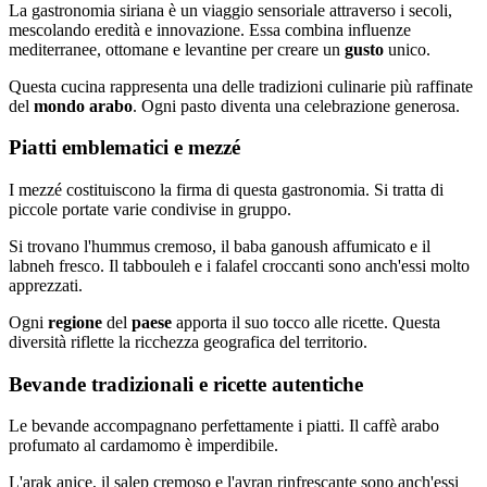
La gastronomia siriana è un viaggio sensoriale attraverso i secoli,
mescolando eredità e innovazione. Essa combina influenze
mediterranee, ottomane e levantine per creare un
gusto
unico.
Questa cucina rappresenta una delle tradizioni culinarie più raffinate
del
mondo arabo
. Ogni pasto diventa una celebrazione generosa.
Piatti emblematici e mezzé
I mezzé costituiscono la firma di questa gastronomia. Si tratta di
piccole portate varie condivise in gruppo.
Si trovano l'hummus cremoso, il baba ganoush affumicato e il
labneh fresco. Il tabbouleh e i falafel croccanti sono anch'essi molto
apprezzati.
Ogni
regione
del
paese
apporta il suo tocco alle ricette. Questa
diversità riflette la ricchezza geografica del territorio.
Bevande tradizionali e ricette autentiche
Le bevande accompagnano perfettamente i piatti. Il caffè arabo
profumato al cardamomo è imperdibile.
L'arak anice, il salep cremoso e l'ayran rinfrescante sono anch'essi