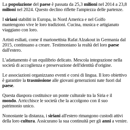
La
popolazione
del
paese
è passata da 25,3
milioni
nel 2014 a 23,8
milioni
nel 2024. Questo declino riflette l'ampiezza delle partenze.
I
siriani
stabiliti in Europa, in Nord America e nel Golfo
mantengono vive le loro tradizioni. Cucina, musica e artigianato
viaggiano con loro.
Artisti esiliati, come il marionettista Rafat Alzakout in Germania dal
2015, continuano a creare. Testimoniano la realtà del loro
paese
dall'estero.
L'adattamento è un equilibrio delicato. Mescola integrazione nella
società di accoglienza e preservazione dell'identità d'origine.
Le associazioni organizzano eventi e corsi di lingua. Il loro obiettivo
è garantire la
trasmissione
alle giovani generazioni nate fuori dal
paese
.
Questa diaspora costituisce un ponte culturale tra la Siria e il
mondo
. Arricchisce le società che la accolgono con il suo
patrimonio unico.
Nonostante la distanza, i
siriani
all'estero rimangono custodi attivi
della loro
cultura
. Assicurano la sua continuità per gli
anni
a venire.