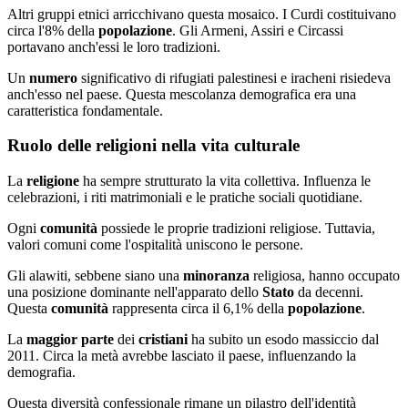
Altri gruppi etnici arricchivano questa mosaico. I Curdi costituivano
circa l'8% della
popolazione
. Gli Armeni, Assiri e Circassi
portavano anch'essi le loro tradizioni.
Un
numero
significativo di rifugiati palestinesi e iracheni risiedeva
anch'esso nel paese. Questa mescolanza demografica era una
caratteristica fondamentale.
Ruolo delle religioni nella vita culturale
La
religione
ha sempre strutturato la vita collettiva. Influenza le
celebrazioni, i riti matrimoniali e le pratiche sociali quotidiane.
Ogni
comunità
possiede le proprie tradizioni religiose. Tuttavia,
valori comuni come l'ospitalità uniscono le persone.
Gli alawiti, sebbene siano una
minoranza
religiosa, hanno occupato
una posizione dominante nell'apparato dello
Stato
da decenni.
Questa
comunità
rappresenta circa il 6,1% della
popolazione
.
La
maggior parte
dei
cristiani
ha subito un esodo massiccio dal
2011. Circa la metà avrebbe lasciato il paese, influenzando la
demografia.
Questa diversità confessionale rimane un pilastro dell'identità