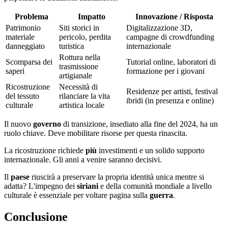
Problema
Impatto
Innovazione / Risposta
Patrimonio
Siti storici in
Digitalizzazione 3D,
materiale
pericolo, perdita
campagne di crowdfunding
danneggiato
turistica
internazionale
Rottura nella
Scomparsa dei
Tutorial online, laboratori di
trasmissione
saperi
formazione per i giovani
artigianale
Ricostruzione
Necessità di
Residenze per artisti, festival
del tessuto
rilanciare la vita
ibridi (in presenza e online)
culturale
artistica locale
Il nuovo
governo
di transizione, insediato alla fine del 2024, ha un
ruolo chiave. Deve mobilitare risorse per questa rinascita.
La ricostruzione richiede
più
investimenti e un solido supporto
internazionale. Gli anni a venire saranno decisivi.
Il
paese
riuscirà a preservare la propria identità unica mentre si
adatta? L'impegno dei
siriani
e della comunità mondiale a livello
culturale è essenziale per voltare pagina sulla
guerra
.
Conclusione