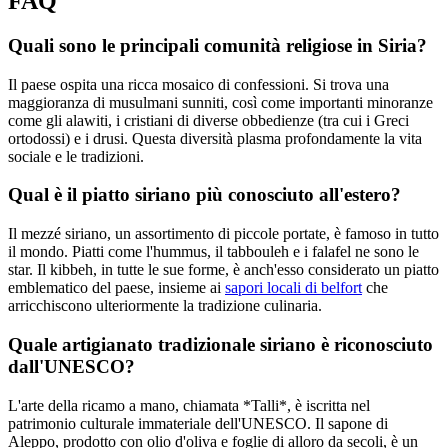
FAQ
Quali sono le principali comunità religiose in Siria?
Il paese ospita una ricca mosaico di confessioni. Si trova una
maggioranza di musulmani sunniti, così come importanti minoranze
come gli alawiti, i cristiani di diverse obbedienze (tra cui i Greci
ortodossi) e i drusi. Questa diversità plasma profondamente la vita
sociale e le tradizioni.
Qual è il piatto siriano più conosciuto all'estero?
Il mezzé siriano, un assortimento di piccole portate, è famoso in tutto
il mondo. Piatti come l'hummus, il tabbouleh e i falafel ne sono le
star. Il kibbeh, in tutte le sue forme, è anch'esso considerato un piatto
emblematico del paese, insieme ai
sapori locali di belfort
che
arricchiscono ulteriormente la tradizione culinaria.
Quale artigianato tradizionale siriano è riconosciuto
dall'UNESCO?
L'arte della ricamo a mano, chiamata *Talli*, è iscritta nel
patrimonio culturale immateriale dell'UNESCO. Il sapone di
Aleppo, prodotto con olio d'oliva e foglie di alloro da secoli, è un