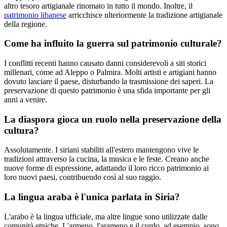
altro tesoro artigianale rinomato in tutto il mondo. Inoltre, il
patrimonio libanese
arricchisce ulteriormente la tradizione artigianale
della regione.
Come ha influito la guerra sul patrimonio culturale?
I conflitti recenti hanno causato danni considerevoli a siti storici
millenari, come ad Aleppo o Palmira. Molti artisti e artigiani hanno
dovuto lasciare il paese, disturbando la trasmissione dei saperi. La
preservazione di questo patrimonio è una sfida importante per gli
anni a venire.
La diaspora gioca un ruolo nella preservazione della
cultura?
Assolutamente. I siriani stabiliti all'estero mantengono vive le
tradizioni attraverso la cucina, la musica e le feste. Creano anche
nuove forme di espressione, adattando il loro ricco patrimonio ai
loro nuovi paesi, contribuendo così al suo raggio.
La lingua araba è l'unica parlata in Siria?
L'arabo è la lingua ufficiale, ma altre lingue sono utilizzate dalle
comunità etniche. L'armeno, l'arameno e il curdo, ad esempio, sono