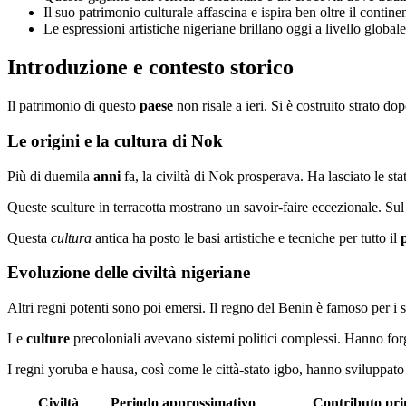
Il suo patrimonio culturale affascina e ispira ben oltre il contine
Le espressioni artistiche nigeriane brillano oggi a livello globale
Introduzione e contesto storico
Il patrimonio di questo
paese
non risale a ieri. Si è costruito strato do
Le origini e la cultura di Nok
Più di duemila
anni
fa, la civiltà di Nok prosperava. Ha lasciato le st
Queste sculture in terracotta mostrano un savoir-faire eccezionale. Su
Questa
cultura
antica ha posto le basi artistiche e tecniche per tutto il
Evoluzione delle civiltà nigeriane
Altri regni potenti sono poi emersi. Il regno del Benin è famoso per i s
Le
culture
precoloniali avevano sistemi politici complessi. Hanno fo
I regni yoruba e hausa, così come le città-stato igbo, hanno sviluppato
Civiltà
Periodo approssimativo
Contributo pri