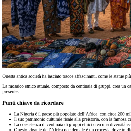
Questa antica società ha lasciato tracce affascinanti, come le statue pi
La mosaico etnico attuale, composto da centinaia di gruppi, crea un ca
presente.
Punti chiave da ricordare
La Nigeria è il paese più popolato dell’Africa, con circa 200 mili
Il suo patrimonio culturale risale alla preistoria, con la famosa 
La coesistenza di centinaia di gruppi etnici crea una diversità e
Questo gigante dell’Africa occidentale è un crocevia dove tradi