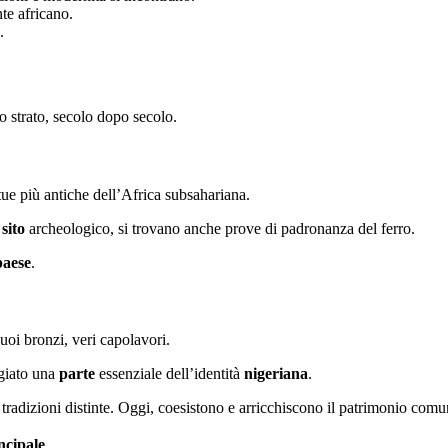
nte africano.
.
po strato, secolo dopo secolo.
atue più antiche dell’Africa subsahariana.
l
sito
archeologico, si trovano anche prove di padronanza del ferro.
paese
.
uoi bronzi, veri capolavori.
rgiato una
parte
essenziale dell’identità
nigeriana
.
 tradizioni distinte. Oggi, coesistono e arricchiscono il patrimonio comu
ncipale