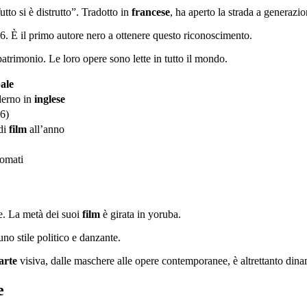
to si è distrutto”. Tradotto in
francese
, ha aperto la strada a generazio
. È il primo autore nero a ottenere questo riconoscimento.
monio. Le loro opere sono lette in tutto il mondo.
ale
derno in
inglese
86)
 di
film
all’anno
nomati
. La metà dei suoi
film
è girata in yoruba.
 uno stile politico e danzante.
arte
visiva, dalle maschere alle opere contemporanee, è altrettanto dina
e