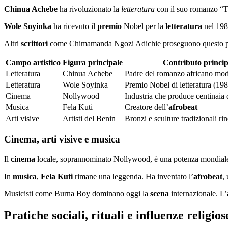
Chinua Achebe
ha rivoluzionato la
letteratura
con il suo romanzo “Tut
Wole Soyinka
ha ricevuto il
premio
Nobel per la
letteratura
nel 1986
Altri
scrittori
come Chimamanda Ngozi Adichie proseguono questo patri
Campo artistico
Figura principale
Contributo princip
Letteratura
Chinua Achebe
Padre del romanzo africano mo
Letteratura
Wole Soyinka
Premio Nobel di letteratura (19
Cinema
Nollywood
Industria che produce centinaia
Musica
Fela Kuti
Creatore dell’
afrobeat
Arti visive
Artisti del Benin
Bronzi e sculture tradizionali ri
Cinema, arti visive e musica
Il
cinema
locale, soprannominato Nollywood, è una potenza mondiale
In
musica
,
Fela Kuti
rimane una leggenda. Ha inventato l’
afrobeat
,
Musicisti come Burna Boy dominano oggi la
scena
internazionale. L’
Pratiche sociali, rituali e influenze religios