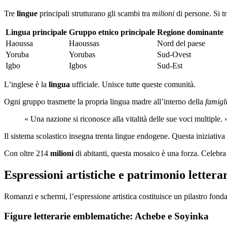
Tre
lingue
principali strutturano gli scambi tra
milioni
di persone. Si tr
Lingua principale
Gruppo etnico principale
Regione dominante
Haoussa
Haoussas
Nord del paese
Yoruba
Yorubas
Sud-Ovest
Igbo
Igbos
Sud-Est
L’inglese è la
lingua
ufficiale. Unisce tutte queste comunità.
Ogni gruppo trasmette la propria lingua madre all’interno della
famigl
« Una nazione si riconosce alla vitalità delle sue voci multiple. 
Il sistema scolastico insegna trenta lingue endogene. Questa iniziativa
Con oltre 214
milioni
di abitanti, questa mosaico è una forza. Celebra s
Espressioni artistiche e patrimonio lettera
Romanzi e schermi, l’espressione artistica costituisce un pilastro fonda
Figure letterarie emblematiche: Achebe e Soyinka