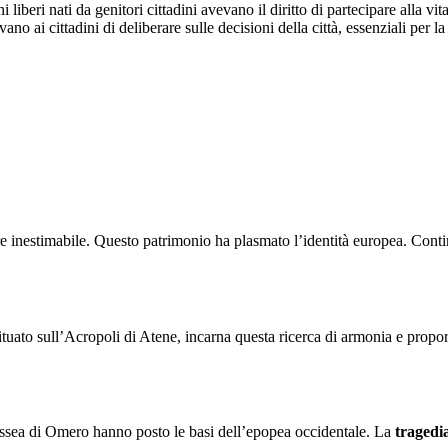
i liberi nati da genitori cittadini avevano il diritto di partecipare alla vit
no ai cittadini di deliberare sulle decisioni della città, essenziali per l
lore inestimabile. Questo patrimonio ha plasmato l’identità europea. Cont
situato sull’Acropoli di Atene, incarna questa ricerca di armonia e propo
dissea di Omero hanno posto le basi dell’epopea occidentale. La
tragedi