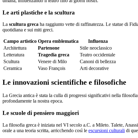
umana, influenzando il teatro fino ai giorni nostri.
Le arti plastiche e la scultura
La
scultura greca
ha raggiunto vette di raffinatezza. Le statue di Fidi
quotidiana e sui miti greci.
Campo artistico
Opera emblematica
Influenza
Architettura
Partenone
Stile neoclassico
Letteratura
Tragedia greca
Teatro occidentale
Scultura
Venere di Milo
Canoni di bellezza
Ceramica
Vaso François
Arti decorative
Le innovazioni scientifiche e filosofiche
La Grecia antica è stata la culla di progressi significativi nella filos
profondamente la nostra epoca.
Le scuole di pensiero maggiori
La filosofia greca è iniziata nel VI secolo a.C. a Mileto. Talete, An
orale a una teoria scritta, arricchendo così le
escursioni culturali
di que