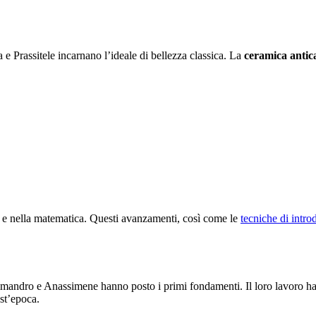
a e Prassitele incarnano l’ideale di bellezza classica. La
ceramica antic
ofia e nella matematica. Questi avanzamenti, così come le
tecniche di intro
assimandro e Anassimene hanno posto i primi fondamenti. Il loro lavoro
st’epoca.