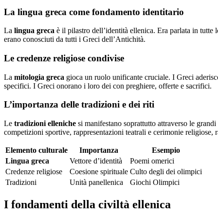
La lingua greca come fondamento identitario
La
lingua greca
è il pilastro dell’identità ellenica. Era parlata in tutt
erano conosciuti da tutti i Greci dell’Antichità.
Le credenze religiose condivise
La
mitologia greca
gioca un ruolo unificante cruciale. I Greci aderi
specifici. I Greci onorano i loro dei con preghiere, offerte e sacrifici.
L’importanza delle tradizioni e dei riti
Le
tradizioni elleniche
si manifestano soprattutto attraverso le grandi
competizioni sportive, rappresentazioni teatrali e cerimonie religiose, r
Elemento culturale
Importanza
Esempio
Lingua greca
Vettore d’identità
Poemi omerici
Credenze religiose
Coesione spirituale
Culto degli dei olimpici
Tradizioni
Unità panellenica
Giochi Olimpici
I fondamenti della civiltà ellenica