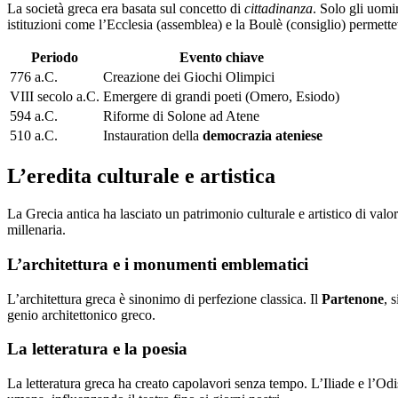
La società greca era basata sul concetto di
cittadinanza
. Solo gli uomin
istituzioni come l’Ecclesia (assemblea) e la Boulè (consiglio) permetteva
Periodo
Evento chiave
776 a.C.
Creazione dei Giochi Olimpici
VIII secolo a.C.
Emergere di grandi poeti (Omero, Esiodo)
594 a.C.
Riforme di Solone ad Atene
510 a.C.
Instauration della
democrazia ateniese
L’eredita culturale e artistica
La Grecia antica ha lasciato un patrimonio culturale e artistico di va
millenaria.
L’architettura e i monumenti emblematici
L’architettura greca è sinonimo di perfezione classica. Il
Partenone
, 
genio architettonico greco.
La letteratura e la poesia
La letteratura greca ha creato capolavori senza tempo. L’Iliade e l’O