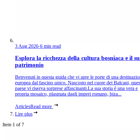
3 Aug 2026
·
6 min read
Esplora la ricchezza della cultura bosniaca e il s
patrimonio
Benvenuti in questa guida che vi apre le porte di una destinazi
europea dal fascino unico. Nascosto nel cuore dei Balcani, que
paese vi riserva sorprese affascinanti.La sua storia è una vera e
propria mosaico, plasmata dagli imperi romano, biza...
Articles
Read more
Lire plus
Item 1 of 7