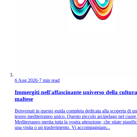
6 Aug 2026
·
7 min read
Immergiti nell'affascinante universo della cultur
maltese
Benvenuti in questo guida completa dedicata alla scoperta di un
tesoro mediterraneo unico. Questo piccolo arcipelago nel cuore
Mediterraneo merita tutta la vostra attenzione, che stiate pianif
una visita o un trasferimento. Vi accompagniam...