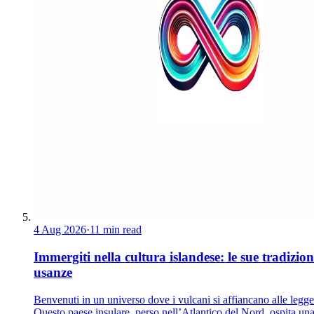
4 Aug 2026
·
11 min read
Immergiti nella cultura islandese: le sue tradizion
usanze
Benvenuti in un universo dove i vulcani si affiancano alle legg
Questo paese insulare, perso nell’Atlantico del Nord, ospita un