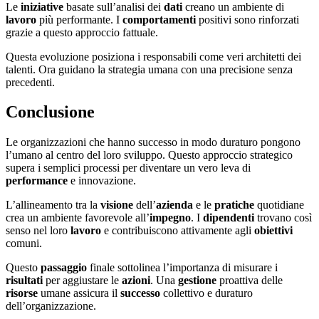
Le
iniziative
basate sull’analisi dei
dati
creano un ambiente di
lavoro
più performante. I
comportamenti
positivi sono rinforzati
grazie a questo approccio fattuale.
Questa evoluzione posiziona i responsabili come veri architetti dei
talenti. Ora guidano la strategia umana con una precisione senza
precedenti.
Conclusione
Le organizzazioni che hanno successo in modo duraturo pongono
l’umano al centro del loro sviluppo. Questo approccio strategico
supera i semplici processi per diventare un vero leva di
performance
e innovazione.
L’allineamento tra la
visione
dell’
azienda
e le
pratiche
quotidiane
crea un ambiente favorevole all’
impegno
. I
dipendenti
trovano così
senso nel loro
lavoro
e contribuiscono attivamente agli
obiettivi
comuni.
Questo
passaggio
finale sottolinea l’importanza di misurare i
risultati
per aggiustare le
azioni
. Una
gestione
proattiva delle
risorse
umane assicura il
successo
collettivo e duraturo
dell’organizzazione.