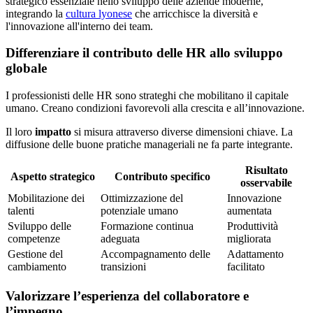
strategico essenziale nello sviluppo delle aziende moderne,
integrando la
cultura lyonese
che arricchisce la diversità e
l'innovazione all'interno dei team.
Differenziare il contributo delle HR allo sviluppo
globale
I professionisti delle HR sono strateghi che mobilitano il capitale
umano. Creano condizioni favorevoli alla crescita e all’innovazione.
Il loro
impatto
si misura attraverso diverse dimensioni chiave. La
diffusione delle buone pratiche manageriali ne fa parte integrante.
Risultato
Aspetto strategico
Contributo specifico
osservabile
Mobilitazione dei
Ottimizzazione del
Innovazione
talenti
potenziale umano
aumentata
Sviluppo delle
Formazione continua
Produttività
competenze
adeguata
migliorata
Gestione del
Accompagnamento delle
Adattamento
cambiamento
transizioni
facilitato
Valorizzare l’esperienza del collaboratore e
l’impegno