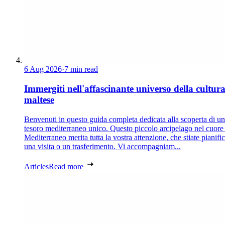
6 Aug 2026
·
7 min read
Immergiti nell'affascinante universo della cultur
maltese
Benvenuti in questo guida completa dedicata alla scoperta di un
tesoro mediterraneo unico. Questo piccolo arcipelago nel cuore
Mediterraneo merita tutta la vostra attenzione, che stiate pianif
una visita o un trasferimento. Vi accompagniam...
Articles
Read more