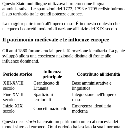
Questo Stato multilingue utilizzava il ruteno come lingua
amministrativa. Le spartizioni del 1772, 1793 e 1795 redistribuirono
il suo territorio tra le grandi potenze europee.
La maggior parte tornò all'Impero russo. È in questo contesto che
nacquero i concetti moderni di nazione all'inizio del XIX secolo.
Il patrimonio medievale e le influenze europee
Gli anni 1860 furono cruciali per l'affermazione identitaria. La gente
sviluppò allora una coscienza nazionale distinta di fronte alle
influenze dominanti.
Influenza
Periodo storico
Contributo all'identità
principale
XIII-XVIII
Granducato di
Base amministrativa e
secolo
Lituania
linguistica
Fine XVIII
Spartizioni
Integrazione nell'Impero
secolo
territoriali
russo
Inizio XIX
Emergenza identitaria
Concetti nazionali
secolo
moderna
Questa ricca
storia
ha creato un patrimonio unico al crocevia dei
mondi slavo ed europeo. Ogni periodo ha lasciato la sua impronta