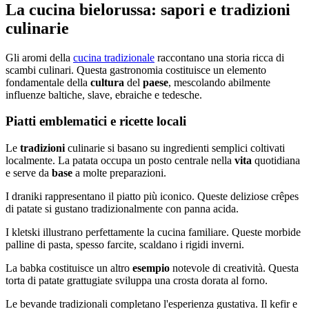
La cucina bielorussa: sapori e tradizioni
culinarie
Gli aromi della
cucina tradizionale
raccontano una storia ricca di
scambi culinari. Questa gastronomia costituisce un elemento
fondamentale della
cultura
del
paese
, mescolando abilmente
influenze baltiche, slave, ebraiche e tedesche.
Piatti emblematici e ricette locali
Le
tradizioni
culinarie si basano su ingredienti semplici coltivati
localmente. La patata occupa un posto centrale nella
vita
quotidiana
e serve da
base
a molte preparazioni.
I draniki rappresentano il piatto più iconico. Queste deliziose crêpes
di patate si gustano tradizionalmente con panna acida.
I kletski illustrano perfettamente la cucina familiare. Queste morbide
palline di pasta, spesso farcite, scaldano i rigidi inverni.
La babka costituisce un altro
esempio
notevole di creatività. Questa
torta di patate grattugiate sviluppa una crosta dorata al forno.
Le bevande tradizionali completano l'esperienza gustativa. Il kefir e