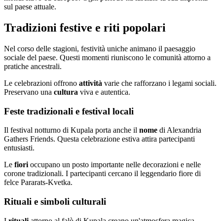
sul paese attuale.
Tradizioni festive e riti popolari
Nel corso delle stagioni, festività uniche animano il paesaggio
sociale del paese. Questi momenti riuniscono le comunità attorno a
pratiche ancestrali.
Le celebrazioni offrono
attività
varie che rafforzano i legami sociali.
Preservano una
cultura
viva e autentica.
Feste tradizionali e festival locali
Il festival notturno di Kupala porta anche il
nome
di Alexandria
Gathers Friends. Questa celebrazione estiva attira partecipanti
entusiasti.
Le
fiori
occupano un posto importante nelle decorazioni e nelle
corone tradizionali. I partecipanti cercano il leggendario fiore di
felce Pararats-Kvetka.
Rituali e simboli culturali
I
rituali
attorno al falò di Kupala creano un'atmosfera magica.