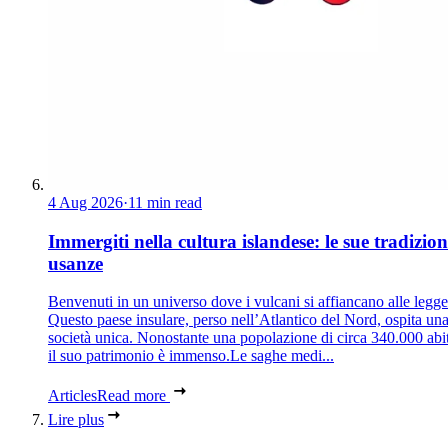
4 Aug 2026
·
11 min read
Immergiti nella cultura islandese: le sue tradizion
usanze
Benvenuti in un universo dove i vulcani si affiancano alle legg
Questo paese insulare, perso nell’Atlantico del Nord, ospita un
società unica. Nonostante una popolazione di circa 340.000 abit
il suo patrimonio è immenso.Le saghe medi...
Articles
Read more
Lire plus