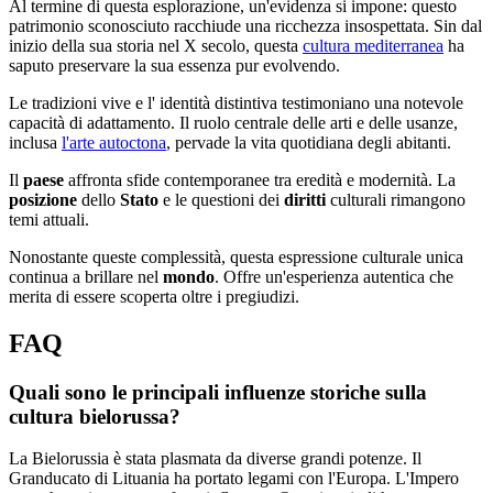
Al termine di questa esplorazione, un'evidenza si impone: questo
patrimonio sconosciuto racchiude una ricchezza insospettata. Sin dal
inizio della sua storia nel X secolo, questa
cultura mediterranea
ha
saputo preservare la sua essenza pur evolvendo.
Le tradizioni vive e l' identità distintiva testimoniano una notevole
capacità di adattamento. Il ruolo centrale delle arti e delle usanze,
inclusa
l'arte autoctona
, pervade la vita quotidiana degli abitanti.
Il
paese
affronta sfide contemporanee tra eredità e modernità. La
posizione
dello
Stato
e le questioni dei
diritti
culturali rimangono
temi attuali.
Nonostante queste complessità, questa espressione culturale unica
continua a brillare nel
mondo
. Offre un'esperienza autentica che
merita di essere scoperta oltre i pregiudizi.
FAQ
Quali sono le principali influenze storiche sulla
cultura bielorussa?
La Bielorussia è stata plasmata da diverse grandi potenze. Il
Granducato di Lituania ha portato legami con l'Europa. L'Impero