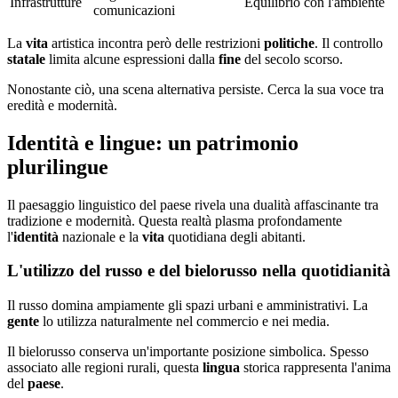
Infrastrutture
Equilibrio con l'ambiente
comunicazioni
La
vita
artistica incontra però delle restrizioni
politiche
. Il controllo
statale
limita alcune espressioni dalla
fine
del secolo scorso.
Nonostante ciò, una scena alternativa persiste. Cerca la sua voce tra
eredità e modernità.
Identità e lingue: un patrimonio
plurilingue
Il paesaggio linguistico del paese rivela una dualità affascinante tra
tradizione e modernità. Questa realtà plasma profondamente
l'
identità
nazionale e la
vita
quotidiana degli abitanti.
L'utilizzo del russo e del bielorusso nella quotidianità
Il russo domina ampiamente gli spazi urbani e amministrativi. La
gente
lo utilizza naturalmente nel commercio e nei media.
Il bielorusso conserva un'importante posizione simbolica. Spesso
associato alle regioni rurali, questa
lingua
storica rappresenta l'anima
del
paese
.