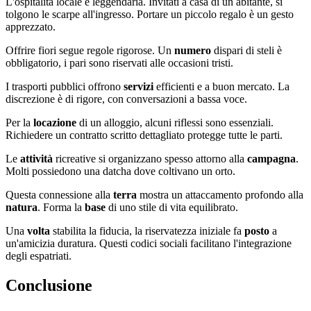
L'ospitalità locale è leggendaria. Invitati a casa di un abitante, si
tolgono le scarpe all'ingresso. Portare un piccolo regalo è un gesto
apprezzato.
Offrire fiori segue regole rigorose. Un
numero
dispari di steli è
obbligatorio, i pari sono riservati alle occasioni tristi.
I trasporti pubblici offrono
servizi
efficienti e a buon mercato. La
discrezione è di rigore, con conversazioni a bassa voce.
Per la
locazione
di un alloggio, alcuni riflessi sono essenziali.
Richiedere un contratto scritto dettagliato protegge tutte le parti.
Le
attività
ricreative si organizzano spesso attorno alla
campagna
.
Molti possiedono una datcha dove coltivano un orto.
Questa connessione alla
terra
mostra un attaccamento profondo alla
natura
. Forma la
base
di uno stile di vita equilibrato.
Una
volta
stabilita la fiducia, la riservatezza iniziale fa
posto
a
un'amicizia duratura. Questi codici sociali facilitano l'integrazione
degli espatriati.
Conclusione