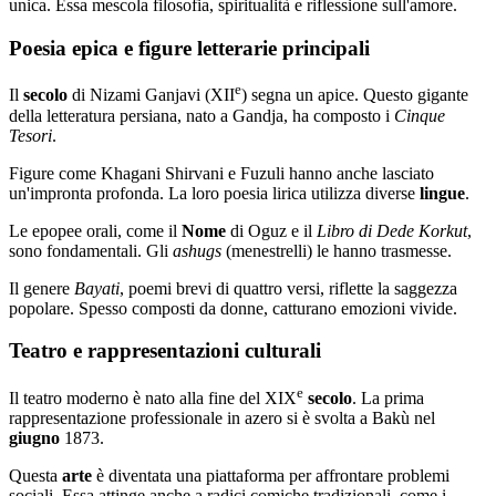
unica. Essa mescola filosofia, spiritualità e riflessione sull'amore.
Poesia epica e figure letterarie principali
e
Il
secolo
di Nizami Ganjavi (XII
) segna un apice. Questo gigante
della letteratura persiana, nato a Gandja, ha composto i
Cinque
Tesori
.
Figure come Khagani Shirvani e Fuzuli hanno anche lasciato
un'impronta profonda. La loro poesia lirica utilizza diverse
lingue
.
Le epopee orali, come il
Nome
di Oguz e il
Libro di Dede Korkut
,
sono fondamentali. Gli
ashugs
(menestrelli) le hanno trasmesse.
Il genere
Bayati
, poemi brevi di quattro versi, riflette la saggezza
popolare. Spesso composti da donne, catturano emozioni vivide.
Teatro e rappresentazioni culturali
e
Il teatro moderno è nato alla fine del XIX
secolo
. La prima
rappresentazione professionale in azero si è svolta a Bakù nel
giugno
1873.
Questa
arte
è diventata una piattaforma per affrontare problemi
sociali. Essa attinge anche a radici comiche tradizionali, come i