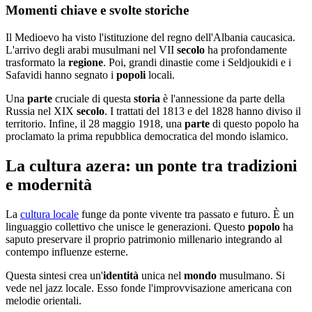
Momenti chiave e svolte storiche
Il Medioevo ha visto l'istituzione del regno dell'Albania caucasica.
L'arrivo degli arabi musulmani nel VII
secolo
ha profondamente
trasformato la
regione
. Poi, grandi dinastie come i Seldjoukidi e i
Safavidi hanno segnato i
popoli
locali.
Una
parte
cruciale di questa
storia
è l'annessione da parte della
Russia nel XIX
secolo
. I trattati del 1813 e del 1828 hanno diviso il
territorio. Infine, il 28 maggio 1918, una
parte
di questo popolo ha
proclamato la prima repubblica democratica del mondo islamico.
La cultura azera: un ponte tra tradizioni
e modernità
La
cultura locale
funge da ponte vivente tra passato e futuro. È un
linguaggio collettivo che unisce le generazioni. Questo
popolo
ha
saputo preservare il proprio patrimonio millenario integrando al
contempo influenze esterne.
Questa sintesi crea un'
identità
unica nel
mondo
musulmano. Si
vede nel jazz locale. Esso fonde l'improvvisazione americana con
melodie orientali.