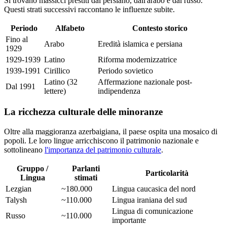
Si trovano massicci prestiti dal persiano, dall'arabo e dal russo.
Questi strati successivi raccontano le influenze subite.
Periodo
Alfabeto
Contesto storico
Fino al
Arabo
Eredità islamica e persiana
1929
1929-1939
Latino
Riforma modernizzatrice
1939-1991
Cirillico
Periodo sovietico
Latino (32
Affermazione nazionale post-
Dal 1991
lettere)
indipendenza
La ricchezza culturale delle minoranze
Oltre alla maggioranza azerbaigiana, il paese ospita una mosaico di
popoli. Le loro lingue arricchiscono il patrimonio nazionale e
sottolineano
l'importanza del patrimonio culturale
.
Gruppo /
Parlanti
Particolarità
Lingua
stimati
Lezgian
~180.000
Lingua caucasica del nord
Talysh
~110.000
Lingua iraniana del sud
Lingua di comunicazione
Russo
~110.000
importante