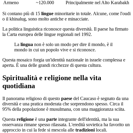
Armeno
~120.000
Principalmente nel Alto Karabakh
Si contano più di 15
lingue
minoritarie in totale. Alcune, come l'oudi
o il khinalug, sono molto antiche e minacciate.
La politica linguistica riconosce questa diversità. Il paese ha firmato
la Carta europea delle lingue regionali nel 1992.
La
lingua
non è solo un modo per dire il mondo, è il
mondo in cui un popolo vive e si riconosce.
Questa mosaico forgia un'identità nazionale in israele complessa e
aperta. È una delle grandi ricchezze di questa cultura.
Spiritualità e religione nella vita
quotidiana
Il panorama religioso di questo
paese
del Caucaso è segnato da una
diversità e una pratica moderata che sorprendono spesso. Circa il
95% della popolazione è musulmana, con una maggioranza sciita.
Questa
religione
è una
parte
integrante dell'identità, ma la sua
osservanza rimane spesso rilassata. L'eredità sovietica ha favorito un
approccio in cui la fede si mescola alle
tradizioni
locali.