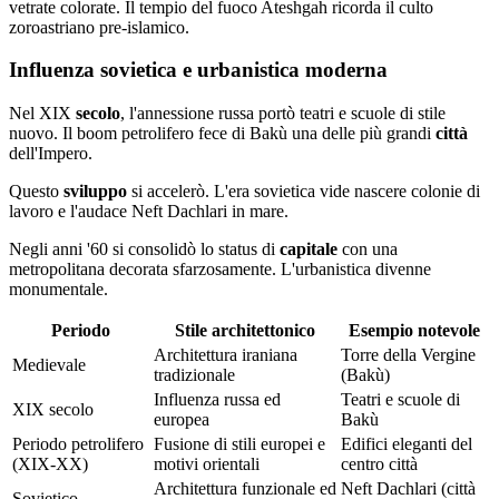
vetrate colorate. Il tempio del fuoco Ateshgah ricorda il culto
zoroastriano pre-islamico.
Influenza sovietica e urbanistica moderna
Nel XIX
secolo
, l'annessione russa portò teatri e scuole di stile
nuovo. Il boom petrolifero fece di Bakù una delle più grandi
città
dell'Impero.
Questo
sviluppo
si accelerò. L'era sovietica vide nascere colonie di
lavoro e l'audace Neft Dachlari in mare.
Negli anni '60 si consolidò lo status di
capitale
con una
metropolitana decorata sfarzosamente. L'urbanistica divenne
monumentale.
Periodo
Stile architettonico
Esempio notevole
Architettura iraniana
Torre della Vergine
Medievale
tradizionale
(Bakù)
Influenza russa ed
Teatri e scuole di
XIX secolo
europea
Bakù
Periodo petrolifero
Fusione di stili europei e
Edifici eleganti del
(XIX-XX)
motivi orientali
centro città
Architettura funzionale ed
Neft Dachlari (città
Sovietico