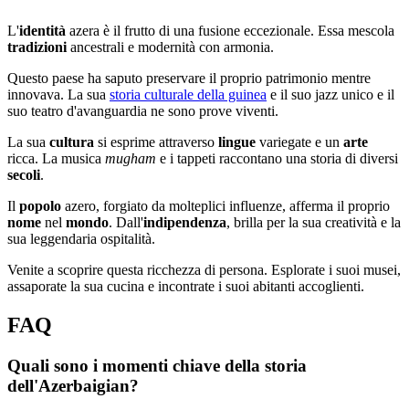
L'
identità
azera è il frutto di una fusione eccezionale. Essa mescola
tradizioni
ancestrali e modernità con armonia.
Questo paese ha saputo preservare il proprio patrimonio mentre
innovava. La sua
storia culturale della guinea
e il suo jazz unico e il
suo teatro d'avanguardia ne sono prove viventi.
La sua
cultura
si esprime attraverso
lingue
variegate e un
arte
ricca. La musica
mugham
e i tappeti raccontano una storia di diversi
secoli
.
Il
popolo
azero, forgiato da molteplici influenze, afferma il proprio
nome
nel
mondo
. Dall'
indipendenza
, brilla per la sua creatività e la
sua leggendaria ospitalità.
Venite a scoprire questa ricchezza di persona. Esplorate i suoi musei,
assaporate la sua cucina e incontrate i suoi abitanti accoglienti.
FAQ
Quali sono i momenti chiave della storia
dell'Azerbaigian?