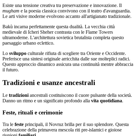
Esiste una tensione creativa tra preservazione e innovazione. Il
mugham
e la poesia classica convivono con il teatro d'avanguardia.
Le arti visive moderne evolvono accanto all'artigianato tradizionale.
Bakù incarna perfettamente questa dualità. La vecchia città
medievale di Icheri Sheher contrasta con le Flame Towers
ultramoderne. L'architettura sovietica brutalista completa questo
paesaggio urbano eclettico.
Lo
sviluppo
culturale rifiuta di scegliere tra Oriente e Occidente.
Preferisce una sintesi originale arricchita dalle sue molteplici radici.
Questo approccio dinamico assicura una continuità mentre abbraccia
il futuro.
Tradizioni e usanze ancestrali
Le
tradizioni
ancestrali costituiscono il cuore pulsante della società.
Danno un ritmo e un significato profondo alla
vita quotidiana
.
Feste, rituali e cerimonie
Tra le
feste
principali, il Novruz brilla per il suo splendore. Questa
celebrazione della primavera mescola riti pre-islamici e gioiose
riunioni
familiari
.