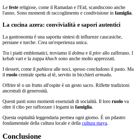
Le
feste
religiose, come il Ramadan e l'Eid, scandiscono anche
l'anno. Sono momenti di raccoglimento e condivisione in
famiglia
.
La cucina azera: convivialità e sapori autentici
La gastronomia è una saporita sintesi di influenze caucasiche,
persiane e turche. Crea un'esperienza unica.
Tra i piatti emblematici, troviamo il
dolma
e il
plov
allo zafferano. I
kebab vari e la zuppa
khach
sono anche molto apprezzati.
I dessert, come il
pahlava
alle noci, spesso concludono il pasto. Ma
il
ruolo
centrale spetta al tè, servito in bicchieri
armudu
.
Offrire tè o un frutto all'ospite è un gesto sacro. Riflette tradizioni
ancestrali di generosità.
Questi pasti sono momenti essenziali di socialità. Il loro
ruolo
va
oltre il cibo per rafforzare i legami in
famiglia
.
Questa ospitalità leggendaria permea ogni giorno. È un pilastro
fondamentale della cultura locale e della
cultura maya
.
Conclusione