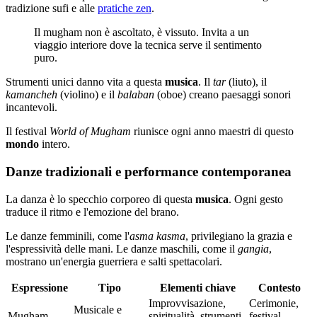
tradizione sufi e alle
pratiche zen
.
Il mugham non è ascoltato, è vissuto. Invita a un
viaggio interiore dove la tecnica serve il sentimento
puro.
Strumenti unici danno vita a questa
musica
. Il
tar
(liuto), il
kamancheh
(violino) e il
balaban
(oboe) creano paesaggi sonori
incantevoli.
Il festival
World of Mugham
riunisce ogni anno maestri di questo
mondo
intero.
Danze tradizionali e performance contemporanea
La danza è lo specchio corporeo di questa
musica
. Ogni gesto
traduce il ritmo e l'emozione del brano.
Le danze femminili, come l'
asma kasma
, privilegiano la grazia e
l'espressività delle mani. Le danze maschili, come il
gangia
,
mostrano un'energia guerriera e salti spettacolari.
Espressione
Tipo
Elementi chiave
Contesto
Improvvisazione,
Cerimonie,
Musicale e
Mugham
spiritualità, strumenti
festival,