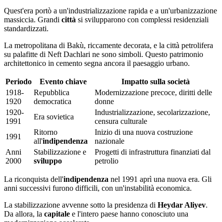
Quest'era portò a un'industrializzazione rapida e a un'urbanizzazione
massiccia. Grandi
città
si svilupparono con complessi residenziali
standardizzati.
La metropolitana di Bakù, riccamente decorata, e la città petrolifera
su palafitte di Neft Dachlari ne sono simboli. Questo patrimonio
architettonico in cemento segna ancora il paesaggio urbano.
Periodo
Evento chiave
Impatto sulla società
1918-
Repubblica
Modernizzazione precoce, diritti delle
1920
democratica
donne
1920-
Industrializzazione, secolarizzazione,
Era sovietica
1991
censura culturale
Ritorno
Inizio di una nuova costruzione
1991
all'
indipendenza
nazionale
Anni
Stabilizzazione e
Progetti di infrastruttura finanziati dal
2000
sviluppo
petrolio
La riconquista dell'
indipendenza
nel 1991 aprì una nuova era. Gli
anni successivi furono difficili, con un'instabilità economica.
La stabilizzazione avvenne sotto la presidenza di
Heydar Aliyev
.
Da allora, la
capitale
e l'intero paese hanno conosciuto una