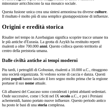
minoranze arricchiscono la sua mosaico sociale.
Questa fusione unica crea una sintesi armoniosa tra diverse
culture
.
Il risultato è molto più di una semplice giustapposizione di influenze.
Origini e eredità storica
Risalire nel tempo in Azerbaigian significa scoprire tracce umane tra
le più antiche d'Eurasia. La grotta di Azykh ha restituito reperti
risalenti a oltre 700.000
anni
. Questo colloca questo territorio al
centro della preistoria umana.
Dalle civiltà antiche ai tempi moderni
Piu tardi, i petroglifi di Gobustan, risalenti a 10.000 a.C., ritraggono
una società organizzata. Si vedono scene di caccia e danza. Questi
primi
popoli
hanno lasciato il loro segno molto prima che la regione
portasse il suo
nome
attuale.
Gli albanesi del Caucaso sono considerati i primi abitanti sedentari.
Onde successive, come i Sciti nel IX
secolo
a.C., e poi i Persiani
achemenidi, hanno portato nuove influenze. Questo periodo antico
ha posto le basi di una
storia
complessa.