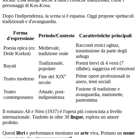
personaggi di Kos-Kosa.
Dopo l'indipendenza, la scena si è espansa. Oggi propone spettacoli
tradizionali e d'avanguardia.
Forma
Periodo/Contesto
Caratteristiche principali
d'espressione
Racconti eroici oghuz,
Poesia epica (es:
Medievale,
trasmissione da parte degli
Dede Korkut)
tradizione orale
ashugs
Tradizionale,
Poemi brevi di 4 versi (7
Bayati
popolare
sillabe), saggezza ed emozioni
e
Prime opere professionali in
Fine del XIX
Teatro moderno
azero, temi sociali
secolo
Fusione di tradizione e
Teatro
Attuale, post-
avanguardia, marionette,
contemporaneo
indipendenza
pantomima
Il romanzo
Ali e Nino
(1937) è l'opera più conosciuta a livello
internazionale. Tradotto in oltre 30
lingue
, esplora un amore
proibito.
Questi
libri
e performance mostrano un
arte
viva. Portano un
nome