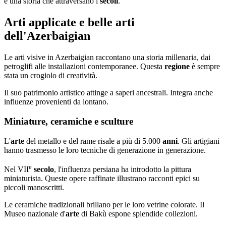
e una storia che attraversano i
secoli
.
Arti applicate e belle arti
dell'Azerbaigian
Le arti visive in Azerbaigian raccontano una storia millenaria, dai
petroglifi alle installazioni contemporanee. Questa
regione
è sempre
stata un crogiolo di creatività.
Il suo patrimonio artistico attinge a saperi ancestrali. Integra anche
influenze provenienti da lontano.
Miniature, ceramiche e sculture
L'
arte
del metallo e del rame risale a più di 5.000
anni
. Gli artigiani
hanno trasmesso le loro tecniche di generazione in generazione.
e
Nel VII
secolo
, l'influenza persiana ha introdotto la pittura
miniaturista. Queste opere raffinate illustrano racconti epici su
piccoli manoscritti.
Le ceramiche tradizionali brillano per le loro vetrine colorate. Il
Museo nazionale d'
arte
di Bakù espone splendide collezioni.