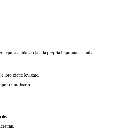
i epoca abbia lasciato la propria impronta distintiva.
le loro pietre levigate.
mpo straordinario.
nale.
cestrali.