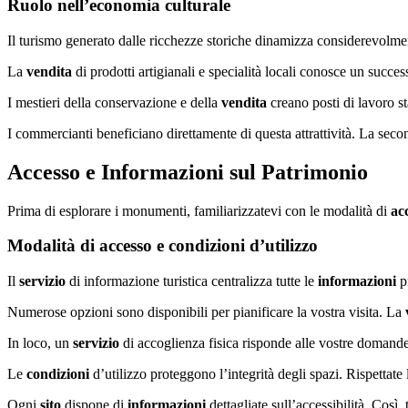
Ruolo nell’economia culturale
Il turismo generato dalle ricchezze storiche dinamizza considerevolment
La
vendita
di prodotti artigianali e specialità locali conosce un succ
I mestieri della conservazione e della
vendita
creano posti di lavoro s
I commercianti beneficiano direttamente di questa attrattività. La sec
Accesso e Informazioni sul Patrimonio
Prima di esplorare i monumenti, familiarizzatevi con le modalità di
ac
Modalità di accesso e condizioni d’utilizzo
Il
servizio
di informazione turistica centralizza tutte le
informazioni
pr
Numerose opzioni sono disponibili per pianificare la vostra visita. La
In loco, un
servizio
di accoglienza fisica risponde alle vostre domande.
Le
condizioni
d’utilizzo proteggono l’integrità degli spazi. Rispettate l
Ogni
sito
dispone di
informazioni
dettagliate sull’accessibilità. Così,