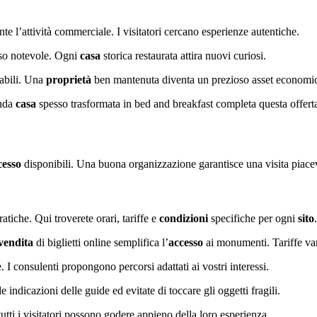
e l’attività commerciale. I visitatori cercano esperienze autentiche.
esso notevole. Ogni
casa
storica restaurata attira nuovi curiosi.
tabili. Una
proprietà
ben mantenuta diventa un prezioso asset economi
onda
casa
spesso trasformata in bed and breakfast completa questa offerta 
cesso
disponibili. Una buona organizzazione garantisce una visita piacev
atiche. Qui troverete orari, tariffe e
condizioni
specifiche per ogni
sito
.
vendita
di biglietti online semplifica l’
accesso
ai monumenti. Tariffe van
 I consulenti propongono percorsi adattati ai vostri interessi.
e indicazioni delle guide ed evitate di toccare gli oggetti fragili.
 tutti i visitatori possono godere appieno della loro esperienza.