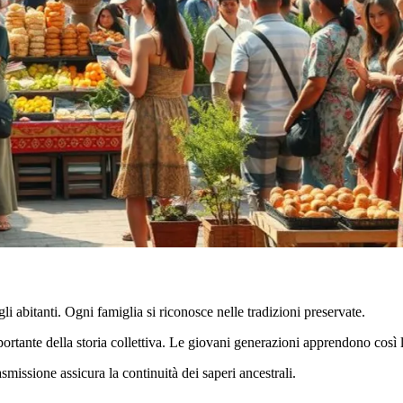
li abitanti. Ogni famiglia si riconosce nelle tradizioni preservate.
ortante della storia collettiva. Le giovani generazioni apprendono così l
missione assicura la continuità dei saperi ancestrali.