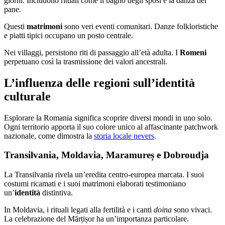
giorni. Includono rituali come il bagno degli sposi e la danza del
pane.
Questi
matrimoni
sono veri eventi comunitari. Danze folkloristiche
e piatti tipici occupano un posto centrale.
Nei villaggi, persistono riti di passaggio all’età adulta. I
Romeni
perpetuano così la trasmissione dei valori ancestrali.
L’influenza delle regioni sull’identità
culturale
Esplorare la Romania significa scoprire diversi mondi in uno solo.
Ogni territorio apporta il suo colore unico al affascinante patchwork
nazionale, come dimostra la
storia locale nevers
.
Transilvania, Moldavia, Maramureș e Dobroudja
La Transilvania rivela un’eredita centro-europea marcata. I suoi
costumi ricamati e i suoi matrimoni elaborati testimoniano
un’
identità
distintiva.
In Moldavia, i rituali legati alla fertilità e i canti
doina
sono vivaci.
La celebrazione del Mărțișor ha un’importanza particolare.