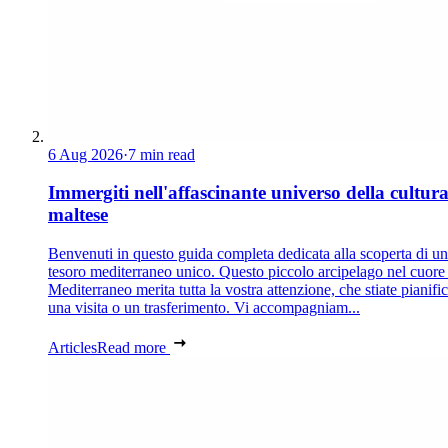
6 Aug 2026
·
7 min read
Immergiti nell'affascinante universo della cultur
maltese
Benvenuti in questo guida completa dedicata alla scoperta di un
tesoro mediterraneo unico. Questo piccolo arcipelago nel cuore
Mediterraneo merita tutta la vostra attenzione, che stiate pianif
una visita o un trasferimento. Vi accompagniam...
Articles
Read more