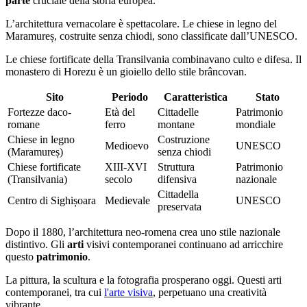
parte
cruciale della storia europea.
L’architettura vernacolare è spettacolare. Le chiese in legno del
Maramureș, costruite senza chiodi, sono classificate dall’UNESCO.
Le chiese fortificate della Transilvania combinavano culto e difesa. Il
monastero di Horezu è un gioiello dello stile brâncovan.
Sito
Periodo
Caratteristica
Stato
Fortezze daco-
Età del
Cittadelle
Patrimonio
romane
ferro
montane
mondiale
Chiese in legno
Costruzione
Medioevo
UNESCO
(Maramureș)
senza chiodi
Chiese fortificate
XIII-XVI
Struttura
Patrimonio
(Transilvania)
secolo
difensiva
nazionale
Cittadella
Centro di Sighișoara
Medievale
UNESCO
preservata
Dopo il 1880, l’architettura neo-romena crea uno stile nazionale
distintivo. Gli
arti
visivi contemporanei continuano ad arricchire
questo
patrimonio
.
La pittura, la scultura e la fotografia prosperano oggi. Questi arti
contemporanei, tra cui
l'arte visiva
, perpetuano una creatività
vibrante.