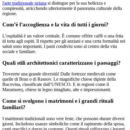
l'arte tradizionale siriana
si distingue per la sua bellezza e
complessità, arricchendo ulteriormente il panorama culturale della
regione.
Com’è l’accoglienza e la vita di tutti i giorni?
L’ospitalità è un valore centrale. È comune offrire caffè o una fetta
di torta agli ospiti. Il rispetto per gli anziani e una certa formalità nei
saluti sono importanti. I pasti condivisi sono al centro della vita
sociale e familiare.
Quali stili architettonici caratterizzano i paesaggi?
Troverete una grande diversità! Dalle fortezze medievali come
quelle di Bran o di Rasnov. Le magnifiche chiese dipinte della
Bucovina, classificate dall’UNESCO. E in regioni come il
Maramureș, chiese in legno intagliato, alte e impressionanti.
Come si svolgono i matrimoni e i grandi rituali
familiari?
I matrimoni tradizionali sono vere feste, che possono durare diversi
giorni. Includono usanze simboliche come il rapimento della sposa,
canti specifici e danze in costume. Questi rituali rafforzano i legami