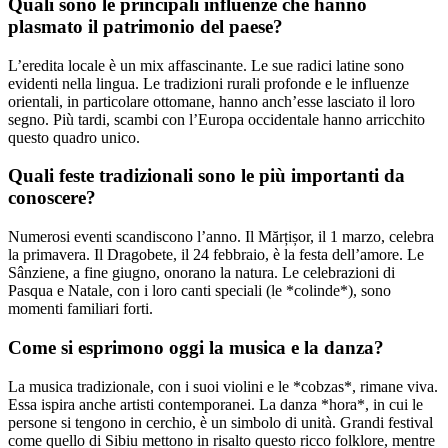
Quali sono le principali influenze che hanno
plasmato il patrimonio del paese?
L’eredita locale è un mix affascinante. Le sue radici latine sono
evidenti nella lingua. Le tradizioni rurali profonde e le influenze
orientali, in particolare ottomane, hanno anch’esse lasciato il loro
segno. Più tardi, scambi con l’Europa occidentale hanno arricchito
questo quadro unico.
Quali feste tradizionali sono le più importanti da
conoscere?
Numerosi eventi scandiscono l’anno. Il Mărțișor, il 1 marzo, celebra
la primavera. Il Dragobete, il 24 febbraio, è la festa dell’amore. Le
Sânziene, a fine giugno, onorano la natura. Le celebrazioni di
Pasqua e Natale, con i loro canti speciali (le *colinde*), sono
momenti familiari forti.
Come si esprimono oggi la musica e la danza?
La musica tradizionale, con i suoi violini e le *cobzas*, rimane viva.
Essa ispira anche artisti contemporanei. La danza *hora*, in cui le
persone si tengono in cerchio, è un simbolo di unità. Grandi festival
come quello di Sibiu mettono in risalto questo ricco folklore, mentre