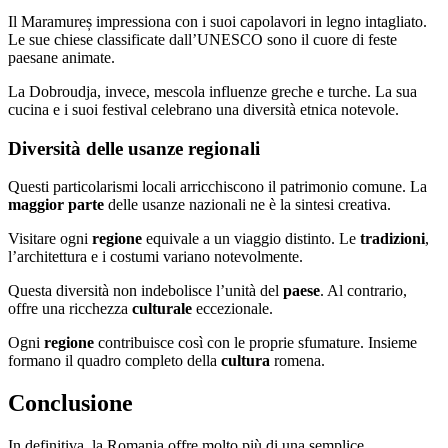
Il Maramureș impressiona con i suoi capolavori in legno intagliato.
Le sue chiese classificate dall’UNESCO sono il cuore di feste
paesane animate.
La Dobroudja, invece, mescola influenze greche e turche. La sua
cucina e i suoi festival celebrano una diversità etnica notevole.
Diversità delle usanze regionali
Questi particolarismi locali arricchiscono il patrimonio comune. La
maggior parte
delle usanze nazionali ne è la sintesi creativa.
Visitare ogni
regione
equivale a un viaggio distinto. Le
tradizioni
,
l’architettura e i costumi variano notevolmente.
Questa diversità non indebolisce l’unità del
paese
. Al contrario,
offre una ricchezza
culturale
eccezionale.
Ogni
regione
contribuisce così con le proprie sfumature. Insieme
formano il quadro completo della
cultura
romena.
Conclusione
In definitiva, la Romania offre molto più di una semplice