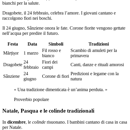
bianchi per la salute.
Dragobete, il 24 febbraio, celebra l’amore. I giovani cantano e
raccolgono fiori nei boschi.
Il 24 giugno, Sânziene onora le fate. Corone fiorite vengono gettate
nell’acqua per predire il futuro.
Festa
Data
Simboli
Tradizioni
Fil rosso e
Scambio di amuleti per la
Mărțișor
1 marzo
bianco
primavera
24
Fiori dei
Dragobete
Canti, danze e rituali amorosi
febbraio
campi
24
Predizioni e legame con la
Sânziene
Corone di fiori
giugno
natura
« Una tradizione dimenticata è un’anima perduta. »
Proverbio popolare
Natale, Pasqua e le colinde tradizionali
In
dicembre
, le
colinde
risuonano. I bambini cantano di casa in casa
per Natale.