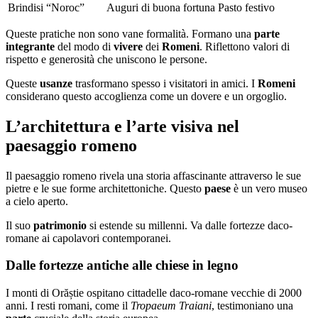
Brindisi “Noroc”
Auguri di buona fortuna
Pasto festivo
Queste pratiche non sono vane formalità. Formano una
parte
integrante
del modo di
vivere
dei
Romeni
. Riflettono valori di
rispetto e generosità che uniscono le persone.
Queste
usanze
trasformano spesso i visitatori in amici. I
Romeni
considerano questo accoglienza come un dovere e un orgoglio.
L’architettura e l’arte visiva nel
paesaggio romeno
Il paesaggio romeno rivela una storia affascinante attraverso le sue
pietre e le sue forme architettoniche. Questo
paese
è un vero museo
a cielo aperto.
Il suo
patrimonio
si estende su millenni. Va dalle fortezze daco-
romane ai capolavori contemporanei.
Dalle fortezze antiche alle chiese in legno
I monti di Orăștie ospitano cittadelle daco-romane vecchie di 2000
anni. I resti romani, come il
Tropaeum Traiani
, testimoniano una