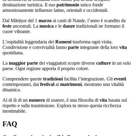
destinazione turistica. Il suo
patrimonio
unico fonde
armoniosamente influenze latine, orientali e occidentali.
Dal Mărțișor del 1
marzo
ai canti di Natale, l’anno è scandito da
feste
ancestrali. La
musica
e le
danze
tradizionali ne formano il
cuore vibrante.
L’ospitalità leggendaria dei
Romeni
trasforma ogni visita.
Condivisione e convivialità fanno
parte
integrante della loro
vita
quotidiana.
La
maggior parte
dei viaggiatori scopre diverse
culture
in un solo
paese. Ogni regione apporta il proprio colore.
Comprendere queste
tradizioni
facilita l’integrazione. Gli
eventi
contemporanei, dai
festival
ai
matrimoni
, mostrano una vitalità
dinamica.
Al di là di un
numero
di usanze, è una filosofia di
vita
basata sul
rispetto e sulla trasmissione. Esplora tu stesso questa ricchezza
inestimabile.
FAQ