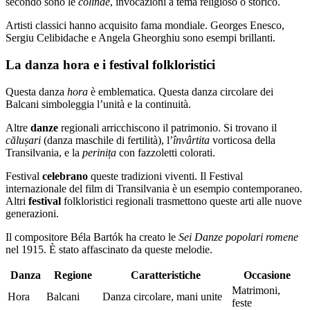
secondo sono le
colinde
, invocazioni a tema religioso o storico.
Artisti classici hanno acquisito fama mondiale. Georges Enesco,
Sergiu Celibidache e Angela Gheorghiu sono esempi brillanti.
La danza hora e i festival folkloristici
Questa danza
hora
è emblematica. Questa danza circolare dei
Balcani simboleggia l’unità e la continuità.
Altre
danze
regionali arricchiscono il patrimonio. Si trovano il
călușari
(danza maschile di fertilità), l’
învârtita
vorticosa della
Transilvania, e la
perinița
con fazzoletti colorati.
Festival
celebrano
queste tradizioni viventi. Il Festival
internazionale del film di Transilvania è un esempio contemporaneo.
Altri
festival
folkloristici regionali trasmettono queste arti alle nuove
generazioni.
Il compositore Béla Bartók ha creato le
Sei Danze popolari romene
nel 1915. È stato affascinato da queste melodie.
Danza
Regione
Caratteristiche
Occasione
Matrimoni,
Hora
Balcani
Danza circolare, mani unite
feste