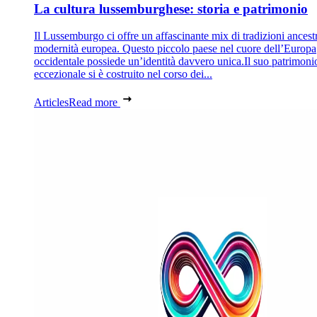
La cultura lussemburghese: storia e patrimonio
Il Lussemburgo ci offre un affascinante mix di tradizioni ancestr
modernità europea. Questo piccolo paese nel cuore dell’Europa
occidentale possiede un’identità davvero unica.Il suo patrimoni
eccezionale si è costruito nel corso dei...
Articles
Read more