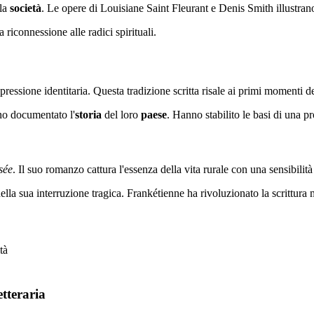
lla
società
. Le opere di Louisiane Saint Fleurant e Denis Smith illustrano
 riconnessione alle radici spirituali.
ressione identitaria. Questa tradizione scritta risale ai primi momenti d
no documentato l'
storia
del loro
paese
. Hanno stabilito le basi di una p
sée
. Il suo romanzo cattura l'essenza della vita rurale con una sensibilità
lla sua interruzione tragica. Frankétienne ha rivoluzionato la scrittur
tà
etteraria