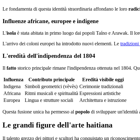
Le fondamenta di questa identità straordinaria affondano le loro
radic
Influenze africane, europee e indigene
L'
isola
è stata abitata in primo luogo dai popoli Taíno e Arawak. Il lo
L'arrivo dei coloni europei ha introdotto nuovi elementi. Le
tradizioni
L'eredità dell'indipendenza del 1804
Il
fatto
storico principale rimane l'indipendenza ottenuta nel 1804. Qu
Influenza
Contributo principale
Eredità visibile oggi
Indigena
Simboli geometrici (vèvès)
Cerimonie tradizionali
Africana
Ritmi musicali e spiritualità
Espressioni artistiche
Europea
Lingua e strutture sociali
Architettura e istruzione
Questa fusione unica ha permesso al
popolo
di sviluppare un'identità 
Le grandi figure dell'arte haitiana
Il talento grezzo dei pittori e scultori ha conquistato un riconoscimen