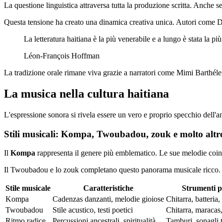
La questione linguistica attraversa tutta la produzione scritta. Anche 
Questa tensione ha creato una dinamica creativa unica. Autori come Da
La letteratura haitiana è la più venerabile e a lungo è stata la più
Léon-François Hoffman
La tradizione orale rimane viva grazie a narratori come Mimi Barthélem
La musica nella cultura haitiana
L'espressione sonora si rivela essere un vero e proprio specchio dell'a
Stili musicali: Kompa, Twoubadou, zouk e molto altr
Il
Kompa
rappresenta il genere più emblematico. Le sue melodie coinv
Il Twoubadou e lo zouk completano questo panorama musicale ricco. Il ri
Stile musicale
Caratteristiche
Strumenti p
Kompa
Cadenzas danzanti, melodie gioiose
Chitarra, batteria,
Twoubadou
Stile acustico, testi poetici
Chitarra, maracas
Ritmo radice
Percussioni ancestrali, spiritualità
Tamburi, sonagli t