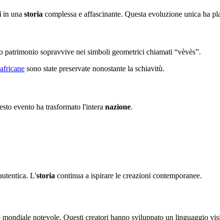
i
in una
storia
complessa e affascinante. Questa evoluzione unica ha plas
ro patrimonio sopravvive nei simboli geometrici chiamati “vèvès”.
 africane
sono state preservate nonostante la schiavitù.
esto evento ha trasformato l'intera
nazione
.
autentica. L'
storia
continua a ispirare le creazioni contemporanee.
to mondiale notevole. Questi creatori hanno sviluppato un linguaggio visi