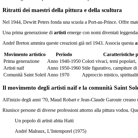
Ritratti dei maestri della pittura e della scultura
Nel 1944, Dewitt Peters fonda una scuola a Port-au-Prince. Offre materi
Una prima generazione di
artisti
emerge con nomi diventati leggendari
André Breton ammira queste creazioni già nel 1943. Associa questa
a
Movimento artistico
Periodo
Caratteristiche p
Prima generazione
Anno 1940-1950
Colori vivaci, temi popolari
Artisti naïf
Anno 1950-1960
Stile figurativo, campiture di
Comunità Saint Soleil
Anno 1970
Approccio mistico, spirituali
Il movimento degli artisti naïf e la comunità Saint Sole
All'inizio degli anni '70, Maud Robart e Jean-Claude Garoute creano 
Riunisce persone di diverse professioni attorno alla pittura vodou. Qu
Un popolo di artisti abita Haiti
André Malraux, L'Intemporel (1975)