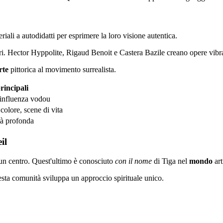
ali a autodidatti per esprimere la loro visione autentica.
. Hector Hyppolite, Rigaud Benoit e Castera Bazile creano opere vibra
rte
pittorica al movimento surrealista.
rincipali
, influenza vodou
 colore, scene di vita
tà profonda
il
un centro. Quest'ultimo è conosciuto
con il nome
di Tiga nel
mondo
art
esta comunità sviluppa un approccio spirituale unico.