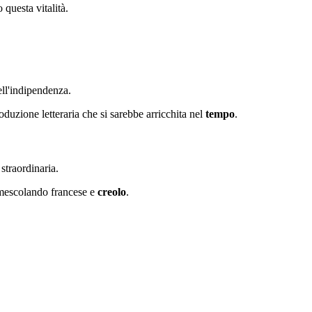
 questa vitalità.
ell'indipendenza.
roduzione letteraria che si sarebbe arricchita nel
tempo
.
 straordinaria.
a mescolando francese e
creolo
.