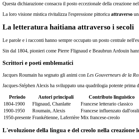
Questa dichiarazione consacra il posto eccezionale della creazione ne
La loro visione mistica rivitalizza l'espressione pittorica
attraverso
una
La letteratura haitiana attraverso i secoli
Le parole e i racconti hanno sempre occupato un posto centrale nell'esp
Sin dal 1804, pionieri come Pierre Flignaud e Beaubrun Ardouin han
Scrittori e poeti emblematici
Jacques Roumain ha segnato gli animi con
Les Gouverneurs de la Ro
Jacques-Stéphen Alexis ha sviluppato una quadrilogia potente prima de
Periodo
Autori principali
Contributo linguistico
1804-1900
Flignaud, Chanlatte
Francese letterario classico
1900-1950
Roumain, Alexis
Francese influenzato dall'orali
1950-presente
Frankétienne, Laferrière
Mix francese-creolo
L'evoluzione della lingua e del creolo nella creazione l