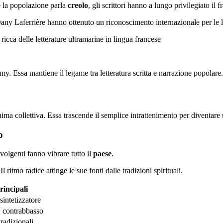
se la popolazione parla
creolo
, gli scrittori hanno a lungo privilegiato il f
ny Laferrière hanno ottenuto un riconoscimento internazionale per le l
 ricca delle letterature ultramarine in lingua francese
y. Essa mantiene il legame tra letteratura scritta e narrazione popolare.
nima collettiva. Essa trascende il semplice intrattenimento per diventare
o
olgenti fanno vibrare tutto il
paese
.
tmo radice attinge le sue fonti dalle tradizioni spirituali.
rincipali
 sintetizzatore
, contrabbasso
radizionali