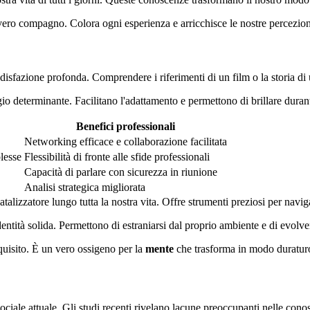
vero compagno. Colora ogni esperienza e arricchisce le nostre percezion
disfazione profonda. Comprendere i riferimenti di un film o la storia di
o determinante. Facilitano l'adattamento e permettono di brillare durant
Benefici professionali
Networking efficace e collaborazione facilitata
lesse
Flessibilità di fronte alle sfide professionali
Capacità di parlare con sicurezza in riunione
Analisi strategica migliorata
alizzatore lungo tutta la nostra vita. Offre strumenti preziosi per navi
entità solida. Permettono di estraniarsi dal proprio ambiente e di evolv
quisito. È un vero ossigeno per la
mente
che trasforma in modo duraturo
sociale attuale. Gli studi recenti rivelano lacune preoccupanti nelle con