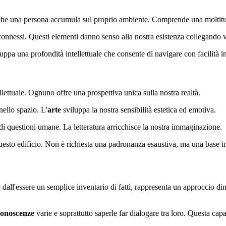
he una persona accumula sul proprio ambiente. Comprende una moltit
nnessi. Questi elementi danno senso alla nostra esistenza collegando v
pa una profondità intellettuale che consente di navigare con facilità in
llettuale. Ognuno offre una prospettiva unica sulla nostra realtà.
nello spazio. L'
arte
sviluppa la nostra sensibilità estetica ed emotiva.
andi questioni umane. La letteratura arricchisce la nostra immaginazione.
 questo edificio. Non è richiesta una padronanza esaustiva, ma una base 
 dall'essere un semplice inventario di fatti, rappresenta un approccio d
conoscenze
varie e soprattutto saperle far dialogare tra loro. Questa cap