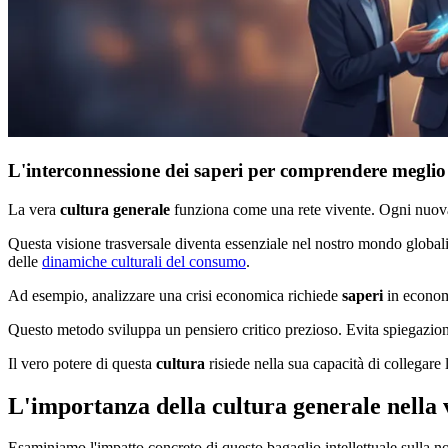
L'interconnessione dei saperi per comprendere meglio
La vera
cultura generale
funziona come una rete vivente. Ogni nuova a
Questa visione trasversale diventa essenziale nel nostro mondo global
delle
dinamiche culturali del consumo
.
Ad esempio, analizzare una crisi economica richiede
saperi
in economi
Questo metodo sviluppa un pensiero critico prezioso. Evita spiegazioni
Il vero potere di questa
cultura
risiede nella sua capacità di collegare 
L'importanza della cultura generale nella 
Esaminiamo l'impatto concreto di questo bagaglio intellettuale sulla no