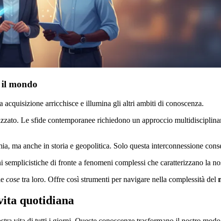
 il mondo
cquisizione arricchisce e illumina gli altri ambiti di conoscenza.
izzato. Le sfide contemporanee richiedono un approccio multidisciplina
a, ma anche in storia e geopolitica. Solo questa interconnessione cons
 semplicistiche di fronte a fenomeni complessi che caratterizzano la no
le
cose
tra loro. Offre così strumenti per navigare nella complessità del
vita quotidiana
stra vita di tutti i giorni. Queste conoscenze trasformano il nostro modo