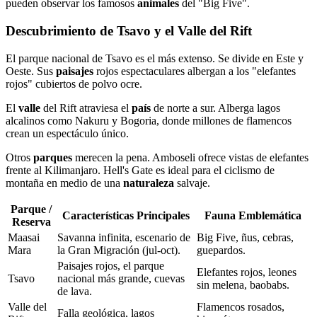
pueden observar los famosos
animales
del "Big Five".
Descubrimiento de Tsavo y el Valle del Rift
El parque nacional de Tsavo es el más extenso. Se divide en Este y
Oeste. Sus
paisajes
rojos espectaculares albergan a los "elefantes
rojos" cubiertos de polvo ocre.
El
valle
del Rift atraviesa el
país
de norte a sur. Alberga lagos
alcalinos como Nakuru y Bogoria, donde millones de flamencos
crean un espectáculo único.
Otros
parques
merecen la pena. Amboseli ofrece vistas de elefantes
frente al Kilimanjaro. Hell's Gate es ideal para el ciclismo de
montaña en medio de una
naturaleza
salvaje.
Parque /
Características Principales
Fauna Emblemática
Reserva
Maasai
Savanna infinita, escenario de
Big Five, ñus, cebras,
Mara
la Gran Migración (jul-oct).
guepardos.
Paisajes rojos, el parque
Elefantes rojos, leones
Tsavo
nacional más grande, cuevas
sin melena, baobabs.
de lava.
Valle del
Flamencos rosados,
Falla geológica, lagos