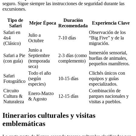
seguro. Sigue siempre las instrucciones de seguridad durante las
excursiones.
Tipo de
Duración
Mejor Época
Experiencia Clave
Safari
Recomendada
Safari en
Observación de los
Julio a
4x4
7-10 días
“Big Five” y de la
Octubre
(Clásico)
migración.
Junio a
Inmersión sensorial,
Safari a Pie
Septiembre
2-3 días (como
huellas de animales,
(con guía)
(temporada
complemento)
pequeños mamíferos.
seca)
Todo el año
Clichés únicos con
Safari
(según
10-15 días
equipos y guías
Fotográfico
especies)
especializados.
Circuito
Combinación de
Enero-Marzo
Cultura &
12-15 días
parques nacionales y
& Agosto
Naturaleza
visitas a pueblos.
Itinerarios culturales y visitas
emblemáticas