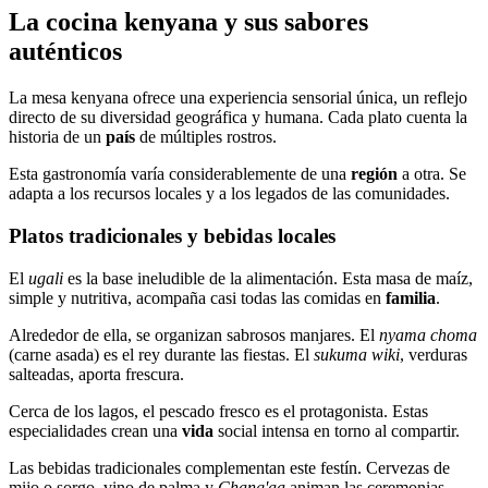
La cocina kenyana y sus sabores
auténticos
La mesa kenyana ofrece una experiencia sensorial única, un reflejo
directo de su diversidad geográfica y humana. Cada plato cuenta la
historia de un
país
de múltiples rostros.
Esta gastronomía varía considerablemente de una
región
a otra. Se
adapta a los recursos locales y a los legados de las comunidades.
Platos tradicionales y bebidas locales
El
ugali
es la base ineludible de la alimentación. Esta masa de maíz,
simple y nutritiva, acompaña casi todas las comidas en
familia
.
Alrededor de ella, se organizan sabrosos manjares. El
nyama choma
(carne asada) es el rey durante las fiestas. El
sukuma wiki
, verduras
salteadas, aporta frescura.
Cerca de los lagos, el pescado fresco es el protagonista. Estas
especialidades crean una
vida
social intensa en torno al compartir.
Las bebidas tradicionales complementan este festín. Cervezas de
mijo o sorgo, vino de palma y
Chang'aa
animan las ceremonias.