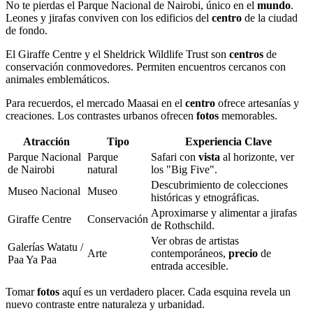
No te pierdas el Parque Nacional de Nairobi, único en el
mundo
.
Leones y jirafas conviven con los edificios del
centro
de la ciudad
de fondo.
El Giraffe Centre y el Sheldrick Wildlife Trust son
centros
de
conservación conmovedores. Permiten encuentros cercanos con
animales emblemáticos.
Para recuerdos, el mercado Maasai en el
centro
ofrece artesanías y
creaciones. Los contrastes urbanos ofrecen
fotos
memorables.
Atracción
Tipo
Experiencia Clave
Parque Nacional
Parque
Safari con
vista
al horizonte, ver
de Nairobi
natural
los "Big Five".
Descubrimiento de colecciones
Museo Nacional
Museo
históricas y etnográficas.
Aproximarse y alimentar a jirafas
Giraffe Centre
Conservación
de Rothschild.
Ver obras de artistas
Galerías Watatu /
Arte
contemporáneos,
precio
de
Paa Ya Paa
entrada accesible.
Tomar
fotos
aquí es un verdadero placer. Cada esquina revela un
nuevo contraste entre naturaleza y urbanidad.