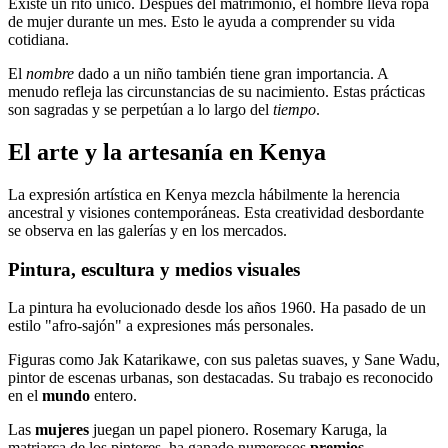
Existe un rito único. Después del matrimonio, el hombre lleva ropa
de mujer durante un mes. Esto le ayuda a comprender su vida
cotidiana.
El
nombre
dado a un niño también tiene gran importancia. A
menudo refleja las circunstancias de su nacimiento. Estas prácticas
son sagradas y se perpetúan a lo largo del
tiempo
.
El arte y la artesanía en Kenya
La expresión artística en Kenya mezcla hábilmente la herencia
ancestral y visiones contemporáneas. Esta creatividad desbordante
se observa en las galerías y en los mercados.
Pintura, escultura y medios visuales
La pintura ha evolucionado desde los años 1960. Ha pasado de un
estilo "afro-sajón" a expresiones más personales.
Figuras como Jak Katarikawe, con sus paletas suaves, y Sane Wadu,
pintor de escenas urbanas, son destacadas. Su trabajo es reconocido
en el
mundo
entero.
Las
mujeres
juegan un papel pionero. Rosemary Karuga, la
matriarca de los pintores, ha ganado numerosos
premios