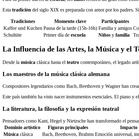
Esta
tradición
del siglo XIX es preparada con amor por los padres. S
Tradiciones
Momento clave
Participantes
Kaffee und Kuchen
Pausa de la tarde (15h-16h)
Familia y amigos
Co
Schultüte
Primer día de
escuela
Niños
y
familia
Tra
La Influencia de las Artes, la Música y el 
Desde la
música
clásica hasta el
teatro
contemporáneo, el legado art
Los maestros de la
música
clásica alemana
Compositores legendarios como Bach, Beethoven y Wagner han crea
Este país también ha visto nacer instrumentos esenciales. El piano y e
La literatura, la filosofía y la expresión teatral
Pensadores como Kant, Hegel y Nietzsche han transformado el pensam
Dominio artístico
Figuras principales
Impacto 
Música
clásica
Bach, Beethoven, Brahms
Emoción universal, in