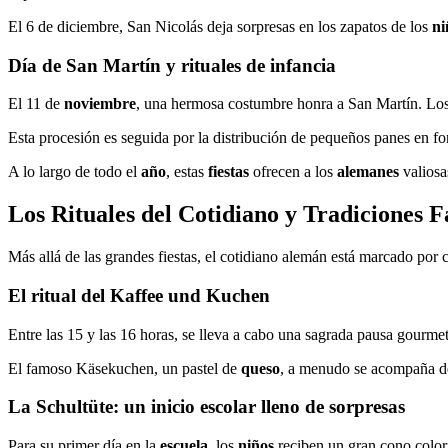
El 6 de diciembre, San Nicolás deja sorpresas en los zapatos de los
ni
Día de San Martín y rituales de infancia
El 11 de
noviembre
, una hermosa costumbre honra a San Martín. Lo
Esta procesión es seguida por la distribución de pequeños panes en f
A lo largo de todo el
año
, estas
fiestas
ofrecen a los
alemanes
valiosa
Los Rituales del Cotidiano y Tradiciones F
Más allá de las grandes fiestas, el cotidiano alemán está marcado por c
El ritual del Kaffee und Kuchen
Entre las 15 y las 16 horas, se lleva a cabo una sagrada pausa gourme
El famoso Käsekuchen, un pastel de
queso
, a menudo se acompaña d
La Schultüte: un inicio escolar lleno de sorpresas
Para su primer día en la
escuela
, los
niños
reciben un gran cono colori