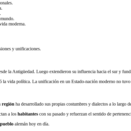
ionales.
a.
.
l mundo.
u vida moderna.
isiones y unificaciones.
desde la Antigüedad. Luego extendieron su influencia hacia el sur y fund
la vida política. La unificación en un Estado-nación moderno no tuvo l
a
región
ha desarrollado sus propias costumbres y dialectos a lo largo de
ctan a los
habitantes
con su pasado y refuerzan el sentido de pertenenc
pueblo
alemán hoy en día.