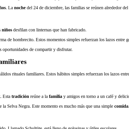
ños
. La
noche
del 24 de diciembre, las familias se reúnen alrededor del
s
niños
desfilan con linternas que han fabricado.
orma de hombrecito. Estos momentos simples refuerzan los lazos entre g
s oportunidades de compartir y disfrutar.
amiliares
álidos rituales familiares. Estos hábitos simples refuerzan los lazos ent
t. Esta
tradición
reúne a la
familia
y amigos en torno a un café y delicio
e la Selva Negra. Este momento es mucho más que una simple
comida
do. Llamado Schultüte, está lleno de golosinas y útiles escolares.