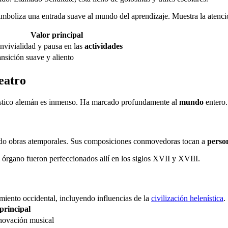
imboliza una entrada suave al mundo del aprendizaje. Muestra la atenc
Valor principal
nvivialidad y pausa en las
actividades
nsición suave y aliento
Teatro
ístico alemán es inmenso. Ha marcado profundamente al
mundo
entero.
do obras atemporales. Sus composiciones conmovedoras tocan a
perso
l órgano fueron perfeccionados allí en los siglos XVII y XVIII.
iento occidental, incluyendo influencias de la
civilización helenística
.
principal
novación musical