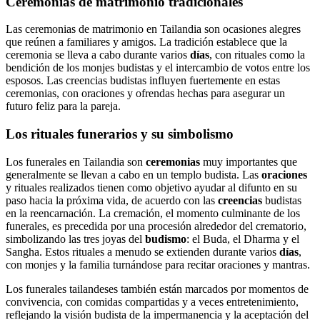
Ceremonias de matrimonio tradicionales
Las ceremonias de matrimonio en Tailandia son ocasiones alegres
que reúnen a familiares y amigos. La tradición establece que la
ceremonia se lleva a cabo durante varios
días
, con rituales como la
bendición de los monjes budistas y el intercambio de votos entre los
esposos. Las creencias budistas influyen fuertemente en estas
ceremonias, con oraciones y ofrendas hechas para asegurar un
futuro feliz para la pareja.
Los rituales funerarios y su simbolismo
Los funerales en Tailandia son
ceremonias
muy importantes que
generalmente se llevan a cabo en un templo budista. Las
oraciones
y rituales realizados tienen como objetivo ayudar al difunto en su
paso hacia la próxima vida, de acuerdo con las
creencias
budistas
en la reencarnación. La cremación, el momento culminante de los
funerales, es precedida por una procesión alrededor del crematorio,
simbolizando las tres joyas del
budismo
: el Buda, el Dharma y el
Sangha. Estos rituales a menudo se extienden durante varios
días
,
con monjes y la familia turnándose para recitar oraciones y mantras.
Los funerales tailandeses también están marcados por momentos de
convivencia, con comidas compartidas y a veces entretenimiento,
reflejando la visión budista de la impermanencia y la aceptación del