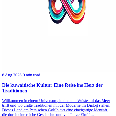
8 Aug 2026
·
9 min read
Die kuwaitische Kultur: Eine Reise ins Herz der
Traditionen
Willkommen in einem Universum, in dem die Wüste auf das Meer
trifft und wo uralte Traditionen mit der Moderne im Dialog stehen.
Dieses Land am Persischen Golf bietet eine einzigartige Identität,
die durch eine reiche Geschichte und vielfältige Einflü...