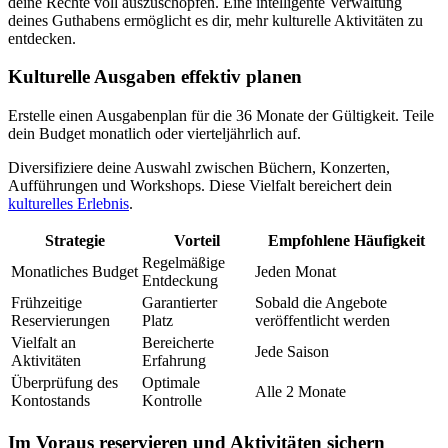
deine Rechte voll auszuschöpfen. Eine intelligente Verwaltung
deines Guthabens ermöglicht es dir, mehr kulturelle Aktivitäten zu
entdecken.
Kulturelle Ausgaben effektiv planen
Erstelle einen Ausgabenplan für die 36 Monate der Gültigkeit. Teile
dein Budget monatlich oder vierteljährlich auf.
Diversifiziere deine Auswahl zwischen Büchern, Konzerten,
Aufführungen und Workshops. Diese Vielfalt bereichert dein
kulturelles Erlebnis
.
Strategie
Vorteil
Empfohlene Häufigkeit
Regelmäßige
Monatliches Budget
Jeden Monat
Entdeckung
Frühzeitige
Garantierter
Sobald die Angebote
Reservierungen
Platz
veröffentlicht werden
Vielfalt an
Bereicherte
Jede Saison
Aktivitäten
Erfahrung
Überprüfung des
Optimale
Alle 2 Monate
Kontostands
Kontrolle
Im Voraus reservieren und Aktivitäten sichern