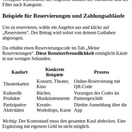
Filter nach Kategorie.
Beispiele für Reservierungen und Zahlungsabläufe
Um zu reservieren, wähle ein Angebot aus und klicke auf
„Reservieren“. Der Betrag wird sofort von deinem Guthaben
abgezogen.
Du erhältst einen Reservierungscode im Tab „Meine
Reservierungen“.
Diese Benutzerfreundlichkeit
ermöglicht Käufe
in nur wenigen Sekunden.
Konkrete
Kaufart
Prozess
Beispiele
Konzert, Theater,
Online-Reservierung mit
Theaterkarten
Kino
QR-Code
Kulturelle
Bücher,
Vorzeigen des Codes im
Produkte
Musikinstrumente
Partnergeschäft
Partizipative
Kreativ-
Direkte Anmeldung über die
Aktivitäten
Workshops, Kurse
App
Wichtig
: Der Kontostand muss den gesamten Kauf abdecken. Eine
Ergänzung mit eigenem Geld ist nicht möglich.