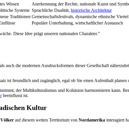
ltes Wissen
Anerkennung der Rechte, nationale Kunst und Symb
litische Systeme
Sprachliche Dualität,
historische Architektur
, neue Traditionen
Gemeinschaftsfestivals, dynamische ethnische Viertel
Einflüsse
Populäre Unterhaltung, wirtschaftlicher Austausch
hwäche. Diese Idee prägt unseren nationalen Charakter.”
n als auch die modernen Ausdrucksformen dieser Gesellschaft näherzubr
tz ist freundlich und zugänglich, egal ob Sie einen Aufenthalt planen 
innimmt, der Multikulturalismus und Kohäsion harmonisieren kann. Bere
r
beeinflusst ist.
adischen Kultur
e
Völker
auf diesem weiten Territorium von
Nordamerika
interagiert h