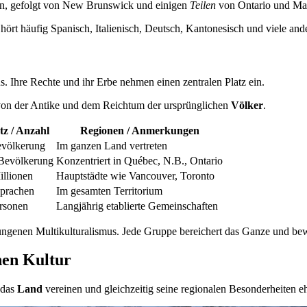
ion, gefolgt von New Brunswick und einigen
Teilen
von Ontario und Ma
rt häufig Spanisch, Italienisch, Deutsch, Kantonesisch und viele an
 Ihre Rechte und ihr Erbe nehmen einen zentralen Platz ein.
on der Antike und dem Reichtum der ursprünglichen
Völker
.
tz / Anzahl
Regionen / Anmerkungen
evölkerung
Im ganzen Land vertreten
Bevölkerung
Konzentriert in Québec, N.B., Ontario
illionen
Hauptstädte wie Vancouver, Toronto
prachen
Im gesamten Territorium
rsonen
Langjährig etablierte Gemeinschaften
ngenen Multikulturalismus. Jede Gruppe bereichert das Ganze und bewa
hen Kultur
 das
Land
vereinen und gleichzeitig seine regionalen Besonderheiten 