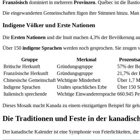
Französisch
dominiert in mehreren
Provinzen
. Québec ist die Bast
Die eingewanderten Gemeinschaften fügen ihre Stimmen hinzu. Man hö
Indigene Völker und Erste Nationen
Die
Ersten Nationen
und die Inuit machen 4,3% der Bevölkerung aus.
Über 150
indigene Sprachen
werden noch gesprochen. Sie zeugen v
Gruppe
Merkmal
Prozentsa
Britische Herkunft
Gründungsgruppe
57% der B
Französische Herkunft
Gründungsgruppe
21,7% der 
Chinesische Gemeinschaft
Wichtigste Minderheit
Über 1,7 M
Indigene Sprachen
Uraltes sprachliches Erbe
Über 150 S
Italienisch sprechende
Wichtige Einwanderersprache
660.945 Pe
Dieses Mosaik macht Kanada zu einem einzigartigen Beispiel für gelu
Die Traditionen und Feste in der kanadisc
Der kanadische Kalender ist eine Symphonie von Feierlichkeiten, die