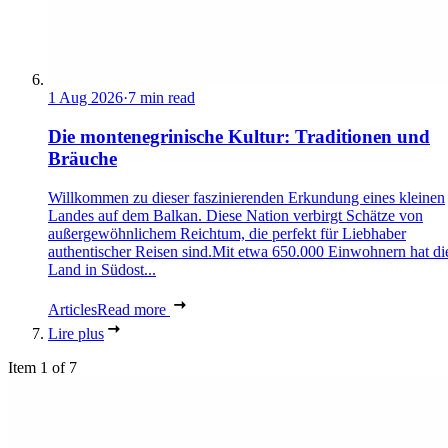
1 Aug 2026
·
7 min read
Die montenegrinische Kultur: Traditionen und
Bräuche
Willkommen zu dieser faszinierenden Erkundung eines kleinen
Landes auf dem Balkan. Diese Nation verbirgt Schätze von
außergewöhnlichem Reichtum, die perfekt für Liebhaber
authentischer Reisen sind.Mit etwa 650.000 Einwohnern hat di
Land in Südost...
Articles
Read more
Lire plus
Item 1 of 7