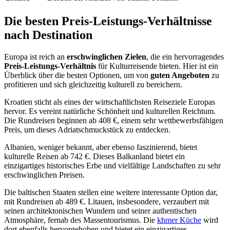
Die besten Preis-Leistungs-Verhältnisse
nach Destination
Europa ist reich an
erschwinglichen Zielen
, die ein hervorragendes
Preis-Leistungs-Verhältnis
für Kulturreisende bieten. Hier ist ein
Überblick über die besten Optionen, um von
guten Angeboten
zu
profitieren und sich gleichzeitig kulturell zu bereichern.
Kroatien sticht als eines der wirtschaftlichsten Reiseziele Europas
hervor. Es vereint natürliche Schönheit und kulturellen Reichtum.
Die Rundreisen beginnen ab 408 €, einem sehr wettbewerbsfähigen
Preis, um dieses Adriatschmuckstück zu entdecken.
Albanien, weniger bekannt, aber ebenso faszinierend, bietet
kulturelle Reisen ab 742 €. Dieses Balkanland bietet ein
einzigartiges historisches Erbe und vielfältige Landschaften zu sehr
erschwinglichen Preisen.
Die baltischen Staaten stellen eine weitere interessante Option dar,
mit Rundreisen ab 489 €. Litauen, insbesondere, verzaubert mit
seinen architektonischen Wundern und seiner authentischen
Atmosphäre, fernab des Massentourismus. Die
khmer Küche
wird
dort ebenfalls hervorgehoben und bietet ein einzigartiges