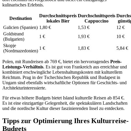
kulinarisches Erlebnis.
Durchschnittspreis
Durchschnittspreis
Durchsc
Destination
lokales Bier
Cappuccino
günsti
Galicien (Spanien)
1,80 €
1,53 €
12 €
Goldstrand
1 €
1,93 €
10 €
(Bulgarien)
Skopje
1 €
1,83 €
5,84 €
(Nordmazedonien)
Polen, mit Rundreisen ab 769 €, bietet ein hervorragendes
Preis-
Leistungs-Verhältnis
. Es ist gut von Frankreich aus erreichbar und
kombiniert erschwingliche Lebenshaltungskosten mit kulturellem
Reichtum. Prag in der Tschechischen Republik und Budapest in
Ungarn sind ebenfalls wirtschaftliche Optionen für Geschichts- und
Architekturinteressierte.
Für etwas höhere Budgets bietet Island kulturelle Reisen ab 854 €.
Es ist eine einzigartige Gelegenheit, die spektakulären Landschaften
und die nordische Kultur dieser faszinierenden Insel zu entdecken.
Tipps zur Optimierung Ihres Kulturreise-
Budgets