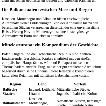
zieht mit seinen gepflasterten Gassen und barocken Kirchen an.
Die Balkanstaaten: zwischen Meer und Bergen
Kroatien, Montenegro und Albanien bieten erschwingliche
Aufenthalte voller Entdeckungen. Von der Adriaküste bis zu den
befestigten Städten versprechen diese Länder eine unvergessliche
Reise. Herceg Novi in Montenegro ist eine kostengünstige
Alternative zu Porto und ebenso attraktiv.
Mittelosteuropa: ein Kompendium der Geschichte
Polen, Ungarn und die Tschechische Republik sind Zentren
faszinierender Geschichte. Krakau rivalisiert mit den großen
europäischen Hauptstädten, während Budapest mit seinen
Thermalbädern anzieht. Prag, mit seiner gut erhaltenen Architektur,
begeistert durch seine Bohème. Diese Reiseziele kombinieren
kulturellen Reichtum mit günstigen Lebenshaltungskosten.
Region
Land
Vorteile
Baltische
Estland, Lettland,
Mittelalterliche Städte,
Staaten
Litauen
Jugendstil, baltische Kultur
Kroatien,
Adriatische Küsten, befestigte
Balkanstaaten
Montenegro,
Städte, unberührte Natur