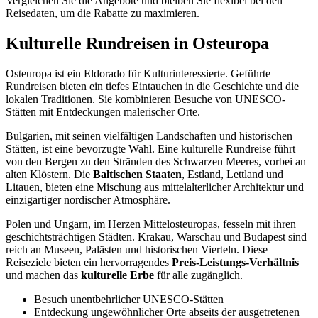
Vergleichen Sie die Angebote und bleiben Sie flexibel bei den
Reisedaten, um die Rabatte zu maximieren.
Kulturelle Rundreisen in Osteuropa
Osteuropa ist ein Eldorado für Kulturinteressierte. Geführte
Rundreisen bieten ein tiefes Eintauchen in die Geschichte und die
lokalen Traditionen. Sie kombinieren Besuche von UNESCO-
Stätten mit Entdeckungen malerischer Orte.
Bulgarien, mit seinen vielfältigen Landschaften und historischen
Stätten, ist eine bevorzugte Wahl. Eine kulturelle Rundreise führt
von den Bergen zu den Stränden des Schwarzen Meeres, vorbei an
alten Klöstern. Die
Baltischen Staaten
, Estland, Lettland und
Litauen, bieten eine Mischung aus mittelalterlicher Architektur und
einzigartiger nordischer Atmosphäre.
Polen und Ungarn, im Herzen Mittelosteuropas, fesseln mit ihren
geschichtsträchtigen Städten. Krakau, Warschau und Budapest sind
reich an Museen, Palästen und historischen Vierteln. Diese
Reiseziele bieten ein hervorragendes
Preis-Leistungs-Verhältnis
und machen das
kulturelle Erbe
für alle zugänglich.
Besuch unentbehrlicher UNESCO-Stätten
Entdeckung ungewöhnlicher Orte abseits der ausgetretenen