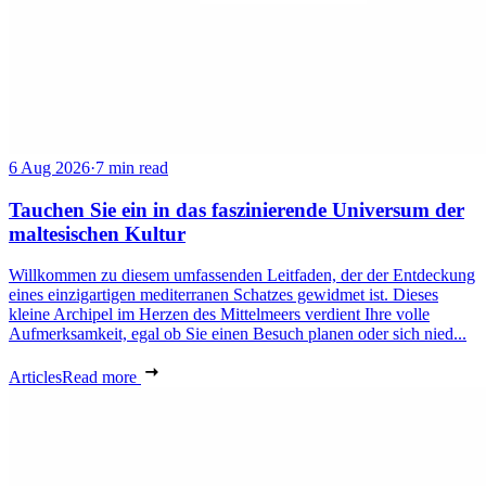
6 Aug 2026
·
7 min read
Tauchen Sie ein in das faszinierende Universum der
maltesischen Kultur
Willkommen zu diesem umfassenden Leitfaden, der der Entdeckung
eines einzigartigen mediterranen Schatzes gewidmet ist. Dieses
kleine Archipel im Herzen des Mittelmeers verdient Ihre volle
Aufmerksamkeit, egal ob Sie einen Besuch planen oder sich nied...
Articles
Read more