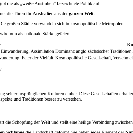
t die als „weiße Australien“ bezeichnete Politik auf.
fnet die Türen für
Australier
aus der
ganzen Welt
.
ie großen Städte verwandeln sich in kosmopolitische Metropolen.
wird nun als nationale Stärke gefeiert.
e
Kul
e Einwanderung, Assimilation
Dominanz anglo-sächsischer Traditionen, 
wanderung, Feier der Vielfalt
Kosmopolitische Gesellschaft, Verschmel
g.
t
ng seiner ursprünglichen Kulturen einher. Diese Gesellschaften erhalten
Aspekte und Traditionen besser zu verstehen.
klärt die Schöpfung der
Welt
und stellt eine heilige Verbindung zwisch
en-Schlange
die Landschaft geformt. Sie haben jedes Element der
Nat