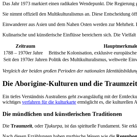
Das Jahr 1973 markiert einen radikalen Wendepunkt. Die Regierung gib
Sie nimmt offiziell den Multikulturalismus an. Diese Entscheidung öf
Einwanderer aus Asien und dem Nahen Osten werden zur Mehrheit. D
Kulinarische und künstlerische Einflüsse bereichern sich. Die Vielfalt 
Zeitraum
Hauptmerkmal
1788 – 1970er Jahre
Britische Kolonisation, exklusive europäisch
Seit den 1970er Jahren
Politik des Multikulturalismus, weltweite Ein
Vergleich der beiden großen Perioden der nationalen Identitätsbildun
Die Aborigine-Kulturen und die Traumzei
Ein tiefes Verständnis Australiens geht zwangsläufig mit der Entdecku
wichtiges
verfahren für die kulturkarte
ermöglicht es, die kulturellen 
Die mündlichen und künstlerischen Traditionen
Die
Traumzeit
, oder
Tjukurpa
, ist das spirituelle Fundament. Sie er
Nach diesen Erzählungen haben mythische Wesen wie die
Regenbog