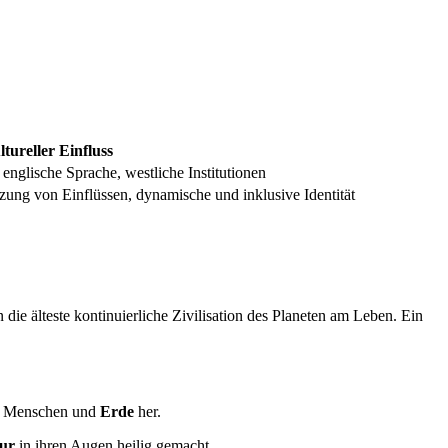
tureller Einfluss
englische Sprache, westliche Institutionen
zung von Einflüssen, dynamische und inklusive Identität
 die älteste kontinuierliche Zivilisation des Planeten am Leben. Ein
en Menschen und
Erde
her.
ur
in ihren Augen heilig gemacht.