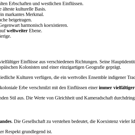
alten Erbschaften und westlichen Einflüssen.
älteste kulturelle Basis.
 ein markantes Merkmal.
uche beigetragen.
 Gegenwart harmonisch koexistieren.
 auf
weltweiter
Ebene.
erige.
ielfältiger Einflüsse aus verschiedenen Richtungen. Seine Hauptidentität
päischen Kolonisten und einer einzigartigen Geografie geprägt.
iedliche Kulturen verfügen, die ein wertvolles Ensemble indigener Trad
 koloniale Erbe verschmilzt mit den Einflüssen einer
immer vielfältig
enden Stil aus. Die Werte von Gleichheit und Kameradschaft durchdrin
andes
. Die Gesellschaft zu verstehen bedeutet, die Koexistenz vieler I
er Respekt grundlegend ist.