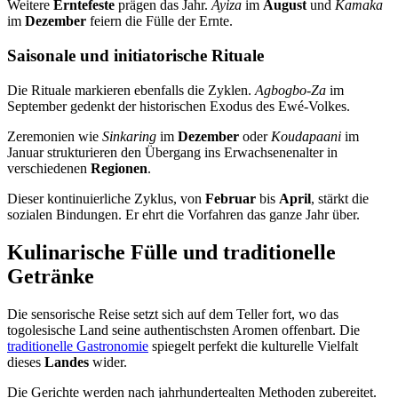
Weitere
Erntefeste
prägen das Jahr.
Ayiza
im
August
und
Kamaka
im
Dezember
feiern die Fülle der Ernte.
Saisonale und initiatorische Rituale
Die Rituale markieren ebenfalls die Zyklen.
Agbogbo-Za
im
September gedenkt der historischen Exodus des Ewé-Volkes.
Zeremonien wie
Sinkaring
im
Dezember
oder
Koudapaani
im
Januar strukturieren den Übergang ins Erwachsenenalter in
verschiedenen
Regionen
.
Dieser kontinuierliche Zyklus, von
Februar
bis
April
, stärkt die
sozialen Bindungen. Er ehrt die Vorfahren das ganze Jahr über.
Kulinarische Fülle und traditionelle
Getränke
Die sensorische Reise setzt sich auf dem Teller fort, wo das
togolesische Land seine authentischsten Aromen offenbart. Die
traditionelle Gastronomie
spiegelt perfekt die kulturelle Vielfalt
dieses
Landes
wider.
Die Gerichte werden nach jahrhundertealten Methoden zubereitet.