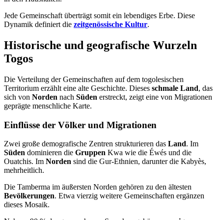
Jede Gemeinschaft überträgt somit ein lebendiges Erbe. Diese
Dynamik definiert die
zeitgenössische Kultur
.
Historische und geografische Wurzeln
Togos
Die Verteilung der Gemeinschaften auf dem togolesischen
Territorium erzählt eine alte Geschichte. Dieses
schmale Land
, das
sich von
Norden
nach
Süden
erstreckt, zeigt eine von Migrationen
geprägte menschliche Karte.
Einflüsse der Völker und Migrationen
Zwei große demografische Zentren strukturieren das
Land
. Im
Süden
dominieren die
Gruppen
Kwa wie die Éwés und die
Ouatchis. Im
Norden
sind die Gur-Ethnien, darunter die Kabyès,
mehrheitlich.
Die Tamberma im äußersten Norden gehören zu den ältesten
Bevölkerungen
. Etwa vierzig weitere Gemeinschaften ergänzen
dieses Mosaik.