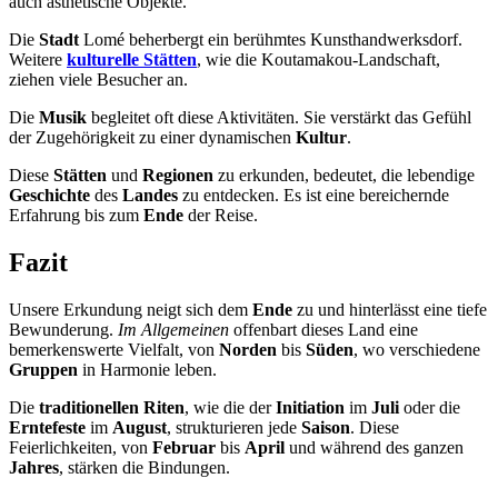
auch ästhetische Objekte.
Die
Stadt
Lomé beherbergt ein berühmtes Kunsthandwerksdorf.
Weitere
kulturelle Stätten
, wie die Koutamakou-Landschaft,
ziehen viele Besucher an.
Die
Musik
begleitet oft diese Aktivitäten. Sie verstärkt das Gefühl
der Zugehörigkeit zu einer dynamischen
Kultur
.
Diese
Stätten
und
Regionen
zu erkunden, bedeutet, die lebendige
Geschichte
des
Landes
zu entdecken. Es ist eine bereichernde
Erfahrung bis zum
Ende
der Reise.
Fazit
Unsere Erkundung neigt sich dem
Ende
zu und hinterlässt eine tiefe
Bewunderung.
Im Allgemeinen
offenbart dieses Land eine
bemerkenswerte Vielfalt, von
Norden
bis
Süden
, wo verschiedene
Gruppen
in Harmonie leben.
Die
traditionellen Riten
, wie die der
Initiation
im
Juli
oder die
Erntefeste
im
August
, strukturieren jede
Saison
. Diese
Feierlichkeiten, von
Februar
bis
April
und während des ganzen
Jahres
, stärken die Bindungen.